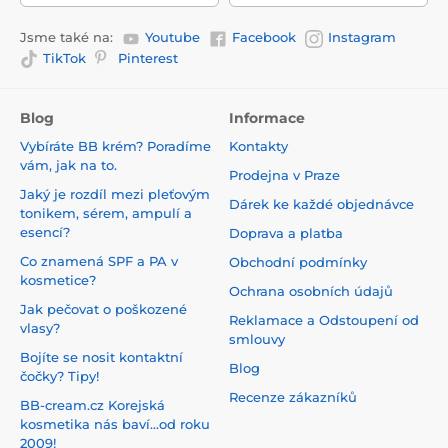
Jsme také na:
Youtube
Facebook
Instagram
TikTok
Pinterest
Blog
Informace
Vybíráte BB krém? Poradíme
Kontakty
vám, jak na to.
Prodejna v Praze
Jaký je rozdíl mezi pleťovým
Dárek ke každé objednávce
tonikem, sérem, ampulí a
esencí?
Doprava a platba
Co znamená SPF a PA v
Obchodní podmínky
kosmetice?
Ochrana osobních údajů
Jak pečovat o poškozené
Reklamace a Odstoupení od
vlasy?
smlouvy
Bojíte se nosit kontaktní
Blog
čočky? Tipy!
Recenze zákazníků
BB-cream.cz Korejská
kosmetika nás baví...od roku
2009!