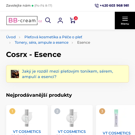
+420 603 968 981
Zavolejte nám
(Po-Pá 8-17)
0
Menu
Úvod
Pleťová kosmetika a Péče o pleť
Tonery, séra, ampule a esence
Esence
Cosrx - Esence
Jaký je rozdíl mezi pleťovým tonikem, sérem,
ampulí a esencí?
Nejprodávanější produkty
VT COSMETICS
VT COSMETICS
VT COSMETICS