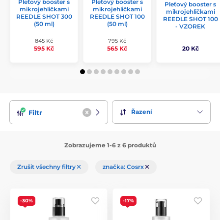
Pleťový booster s
Pleťový booster s
Pleťový booster s
mikrojehličkami
mikrojehličkami
mikrojehličkami
REEDLE SHOT 300
REEDLE SHOT 100
REEDLE SHOT 100
(50 ml)
(50 ml)
- VZOREK
845 Kč
795 Kč
595 Kč
565 Kč
20 Kč
Řazení
Filtr
Zobrazujeme 1-6 z 6 produktů
Zrušit všechny filtry
značka: Cosrx
-30%
-17%