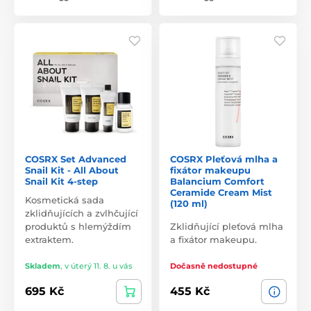
COSRX Set Advanced
COSRX Pleťová mlha a
Snail Kit - All About
fixátor makeupu
Snail Kit 4-step
Balancium Comfort
Ceramide Cream Mist
Kosmetická sada
(120 ml)
zklidňujících a zvlhčující
produktů s hlemýždím
Zklidňující pleťová mlha
extraktem.
a fixátor makeupu.
Skladem
,
v úterý 11. 8. u vás
Dočasně nedostupné
695 Kč
455 Kč