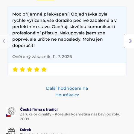
zelený čaj, aloe vera a kyselina hyaluronová, které poskytují
hloubkovou hydrataci, zklidňují pokožku a zlepšují její
Moc příjemné překvapení! Objednávka byla
elasticitu. Hlavními benefity korejské kosmetiky jsou
dlouhodobé výsledky, přírodní složení a inovativní
rychle vyřízená, vše dorazilo pečlivě zabalené a v
technologie, které zajišťují zdravou a zářivou pleť.
perfektním stavu. Oceňuji skvělou komunikaci i
profesionální přístup. Nakupovala jsem zde
poprvé, ale určitě ne naposledy. Mohu jen
doporučit!
Ověřený zákazník, 11. 7. 2026
Další hodnocení na
Heuréka.cz
Česká firma s tradicí
Záruka originality - Korejská kosmetika nás baví od roku
2009
Dárek