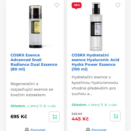
-18%
COSRX Esence
COSRX Hydratační
Advanced Snail
esence Hyaluronic Acid
Radiance Dual Essence
Hydra Power Essence
(80 ml)
(100 ml)
Hydratační esence s
kyselinou hyaluronovou
Regenerační a
vhodná především pro
rozjasňující esence se
suchou a…
šnečím extraktem.
Skladem
,
v úterý 11. 8. u vás
Skladem
,
v úterý 11. 8. u vás
545 Kč
695 Kč
445 Kč
Porovnat
Porovnat