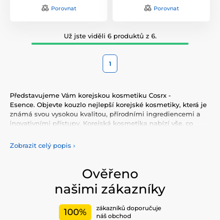
Porovnat
Porovnat
Už jste viděli 6 produktů z 6.
1
Představujeme Vám korejskou kosmetiku Cosrx -
Esence. Objevte kouzlo nejlepší korejské kosmetiky, která je
známá svou vysokou kvalitou, přírodními ingrediencemi a
inovativními přístupy. Korejská kosmetika nabízí vše, co
potřebujete pro péči o pleť, tělo, i vlasy. Vyzkoušejte tonery,
séra, esence, pleťové krémy, vše pro odlíčení a čištění pleti.
Zobrazit celý popis
›
Korejská kosmetika se také proslavila svými pleťovými
sheet plátýnkovými maskami a opalovacími krémy.
Doporučujeme také vyzkoušet péči o vlasy, jako jsou
Ověřeno
šampony, kondicionery, masky, oleje a další. Nesmíme
našimi zákazníky
zapomenout také na dekorativní kosmetiku pro Váš
dokonalý makeup.
zákazníků doporučuje
100%
Mezi nejčastěji používané ingredience patří šnečí extrakt,
náš obchod