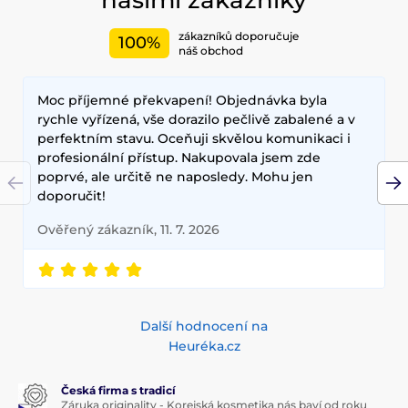
našimi zákazníky
zákazníků doporučuje
100%
náš obchod
Moc příjemné překvapení! Objednávka byla
rychle vyřízená, vše dorazilo pečlivě zabalené a v
perfektním stavu. Oceňuji skvělou komunikaci i
profesionální přístup. Nakupovala jsem zde
poprvé, ale určitě ne naposledy. Mohu jen
doporučit!
Ověřený zákazník, 11. 7. 2026
Další hodnocení na
Heuréka.cz
Česká firma s tradicí
Záruka originality - Korejská kosmetika nás baví od roku