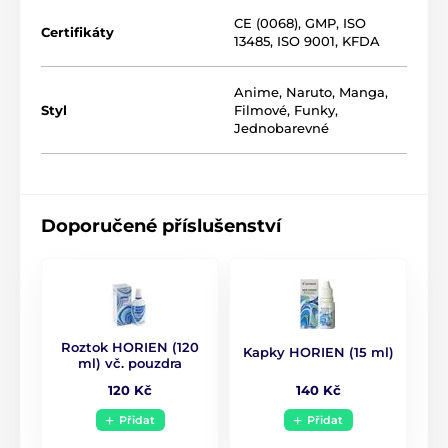
CE (0068)
,
GMP
,
ISO
Certifikáty
13485
,
ISO 9001
,
KFDA
Anime, Naruto, Manga
,
Styl
Filmové
,
Funky
,
Jednobarevné
Doporučené příslušenství
Roztok HORIEN (120
Kapky HORIEN (15 ml)
ml) vč. pouzdra
140 Kč
120 Kč
Přidat
Přidat