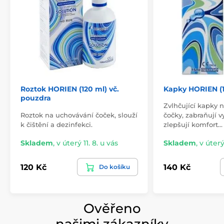
Roztok HORIEN (120 ml) vč.
Kapky HORIEN (1
pouzdra
Zvlhčující kapky 
Roztok na uchovávání čoček, slouží
čočky, zabraňují v
k čištění a dezinfekci.
zlepšují komfort…
Skladem
,
v úterý 11. 8. u vás
Skladem
,
v úterý
120 Kč
140 Kč
Do košíku
Ověřeno