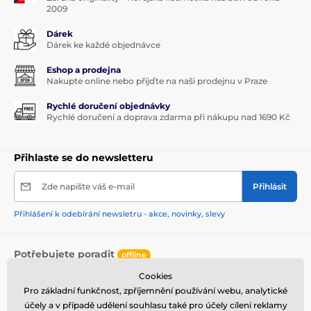
2009
Dárek
Dárek ke každé objednávce
Eshop a prodejna
Nakupte online nebo přijďte na naši prodejnu v Praze
Rychlé doručení objednávky
Rychlé doručení a doprava zdarma při nákupu nad 1690 Kč
Přihlaste se do newsletteru
Zde napište váš e-mail
Přihlásit
Přihlášení k odebírání newsletru - akce, novinky, slevy
Potřebujete poradit
offline
Zákaznický servis je k dispozici
Cookies
Pro základní funkčnost, zpříjemnění používání webu, analytické
+420 603 968 981
info@bb-cream.cz
účely a v případě udělení souhlasu také pro účely cílení reklamy