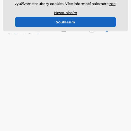
využíváme soubory cookies. Více informací naleznete
zde
.
Kde nás najdete
Nesouhlasím
Naše prodejny
Čeština
Souhlasím
Jsme také na:
Youtube
Facebook
Instagram
TikTok
Pinterest
Blog
Informace
Vybíráte BB krém? Poradíme
Kontakty
vám, jak na to.
Prodejna v Praze
Jaký je rozdíl mezi pleťovým
Dárek ke každé objednávce
tonikem, sérem, ampulí a
esencí?
Doprava a platba
Co znamená SPF a PA v
Obchodní podmínky
kosmetice?
Ochrana osobních údajů
Jak pečovat o poškozené
Reklamace a Odstoupení od
vlasy?
smlouvy
Bojíte se nosit kontaktní
Blog
čočky? Tipy!