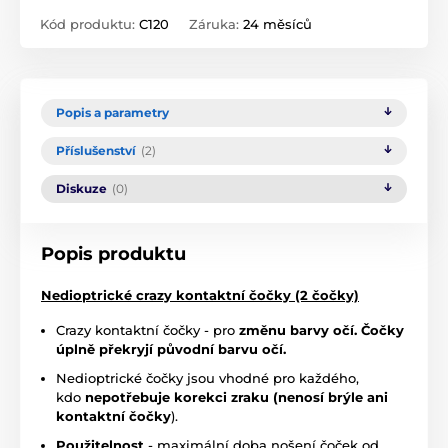
Kód produktu:
C120
Záruka:
24 měsíců
Popis a parametry
Příslušenství
(2)
Diskuze
(0)
Popis produktu
Nedioptrické crazy kontaktní čočky (2 čočky)
Crazy kontaktní čočky - pro
změnu barvy očí. Čočky
úplně překryjí původní barvu očí.
Nedioptrické čočky jsou vhodné pro každého,
kdo
nepotřebuje korekci zraku (nenosí brýle ani
kontaktní čočky
).
Použitelnost
- maximální doba nošení čoček od