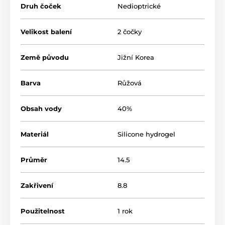
Druh čoček
Nedioptrické
Velikost balení
2 čočky
Země původu
Jižní Korea
Barva
Růžová
Obsah vody
40%
Materiál
Silicone hydrogel
Průměr
14.5
Zakřivení
8.8
Použitelnost
1 rok