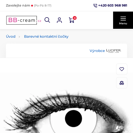
+420 603 968 981
Zavolejte nám
(Po-Pá 8-17)
0
Menu
Úvod
Barevné kontaktní čočky
Výrobce