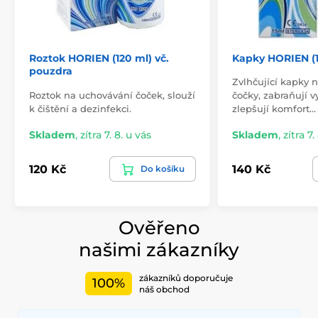
Roztok HORIEN (120 ml) vč.
Kapky HORIEN (1
pouzdra
Zvlhčující kapky 
Roztok na uchovávání čoček, slouží
čočky, zabraňují v
k čištění a dezinfekci.
zlepšují komfort…
Skladem
,
zítra 7. 8. u vás
Skladem
,
zítra 7.
120 Kč
140 Kč
Do košíku
Ověřeno
našimi zákazníky
zákazníků doporučuje
100%
náš obchod