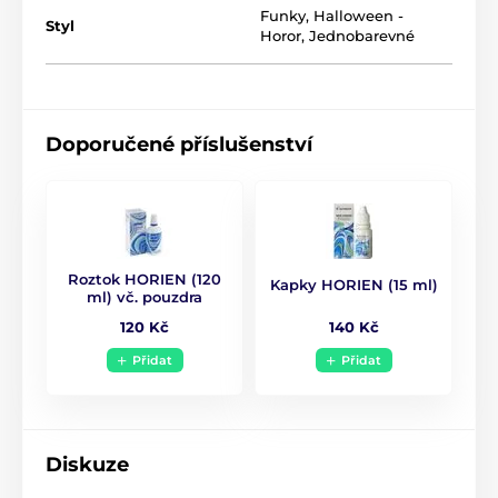
Funky
,
Halloween -
Styl
Horor
,
Jednobarevné
Doporučené příslušenství
Roztok HORIEN (120
Kapky HORIEN (15 ml)
ml) vč. pouzdra
140 Kč
120 Kč
Přidat
Přidat
Diskuze