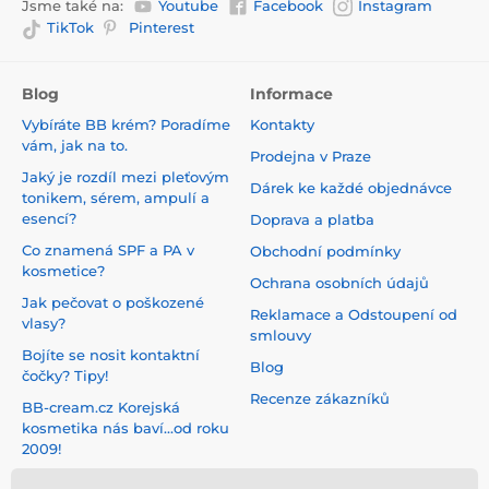
Jsme také na:
Youtube
Facebook
Instagram
TikTok
Pinterest
Blog
Informace
Vybíráte BB krém? Poradíme
Kontakty
vám, jak na to.
Prodejna v Praze
Jaký je rozdíl mezi pleťovým
Dárek ke každé objednávce
tonikem, sérem, ampulí a
esencí?
Doprava a platba
Co znamená SPF a PA v
Obchodní podmínky
kosmetice?
Ochrana osobních údajů
Jak pečovat o poškozené
Reklamace a Odstoupení od
vlasy?
smlouvy
Bojíte se nosit kontaktní
Blog
čočky? Tipy!
Recenze zákazníků
BB-cream.cz Korejská
kosmetika nás baví...od roku
2009!