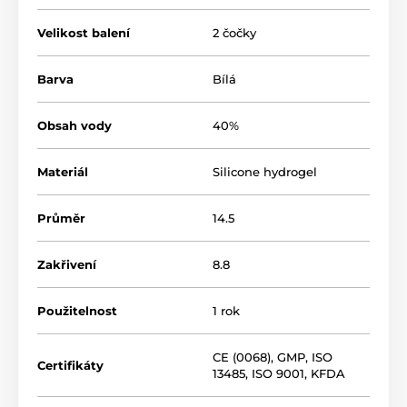
Velikost balení
2 čočky
Barva
Bílá
Obsah vody
40%
Materiál
Silicone hydrogel
Průměr
14.5
Zakřivení
8.8
Použitelnost
1 rok
CE (0068)
,
GMP
,
ISO
Certifikáty
13485
,
ISO 9001
,
KFDA