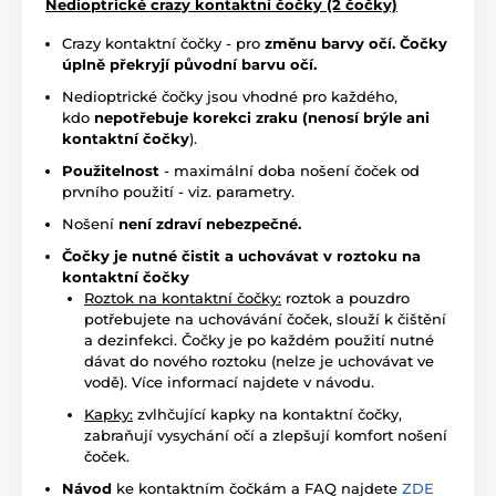
Nedioptrické crazy kontaktní čočky (2 čočky)
Crazy kontaktní čočky - pro
změnu barvy očí. Čočky
úplně překryjí původní barvu očí.
Nedioptrické čočky jsou vhodné pro každého,
kdo
nepotřebuje korekci zraku (nenosí brýle ani
kontaktní čočky
).
Použitelnost
- maximální doba nošení čoček od
prvního použití - viz. parametry.
Nošení
není zdraví nebezpečné.
Čočky je nutné čistit a uchovávat v roztoku na
kontaktní čočky
Roztok na kontaktní čočky:
roztok a pouzdro
potřebujete na uchovávání čoček, slouží k čištění
a dezinfekci. Čočky je po každém použití nutné
dávat do nového roztoku (nelze je uchovávat ve
vodě). Více informací najdete v návodu.
Kapky:
zvlhčující kapky na kontaktní čočky,
zabraňují vysychání očí a zlepšují komfort nošení
čoček.
Návod
ke kontaktním čočkám a FAQ najdete
ZDE