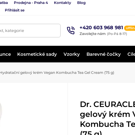
latba
Prodejna - Praha 4
Kontakty
Blog
Přihlásit se
+420 603 968 981
offli
t, kategorie
Zavolejte nám
(Po-Pá 8-17)
lunce
Kosmetické sady
Vzorky
Barevné čočky
Cíl
ydratační gelový krém Vegan Kombucha Tea Gel Cream (75 g)
Dr. CEURACLE
gelový krém
Kombucha Te
(75 g)