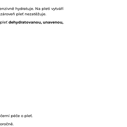
tenzivně hydratuje. Na pleti vytváří
e zároveň pleť nezatěžuje.
pleť
dehydratovanou, unavenou,
černí péče o pleť.
oročně.