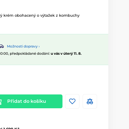
ový krém obohacený o výtažek z kombuchy
Možnosti dopravy ›
 10:00, předpokládané dodání:
u vás v úterý 11. 8.
Přidat do košíku
d
1 690 Kč