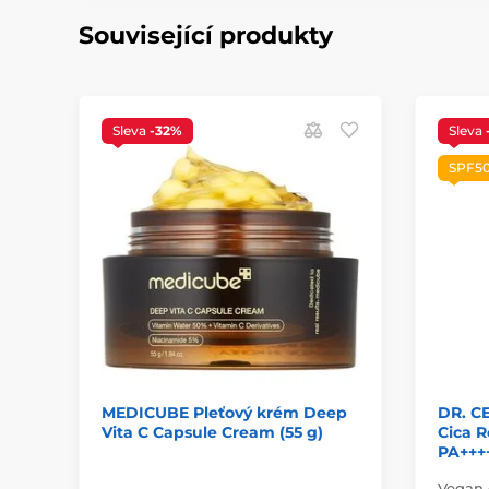
Související produkty
Sleva
-32%
Sleva
SPF50
MEDICUBE Pleťový krém Deep
DR. C
Vita C Capsule Cream (55 g)
Cica 
PA++++
Vegan 