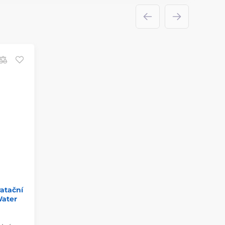
atační
Water