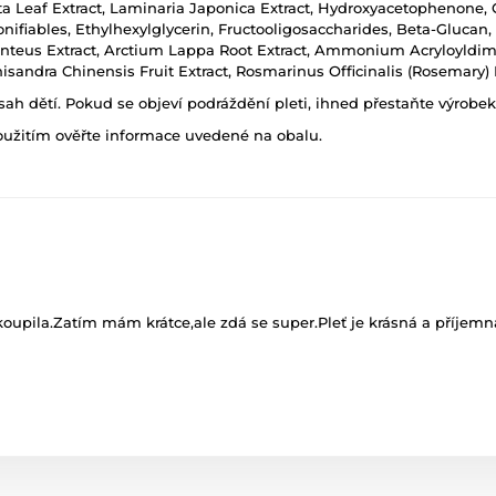
ta Leaf Extract, Laminaria Japonica Extract, Hydroxyacetophenone,
nifiables, Ethylhexylglycerin, Fructooligosaccharides, Beta-Gluca
s Linteus Extract, Arctium Lappa Root Extract, Ammonium Acryloyld
andra Chinensis Fruit Extract, Rosmarinus Officinalis (Rosemary) 
h dětí. Pokud se objeví podráždění pleti, ihned přestaňte výrobek
oužitím ověřte informace uvedené na obalu.
koupila.Zatím mám krátce,ale zdá se super.Pleť je krásná a příjem