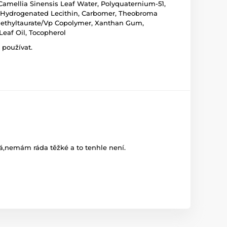
 Camellia Sinensis Leaf Water, Polyquaternium-51,
n, Hydrogenated Lecithin, Carbomer, Theobroma
imethyltaurate/Vp Copolymer, Xanthan Gum,
Leaf Oil, Tocopherol
 používat.
ná,nemám ráda těžké a to tenhle není.