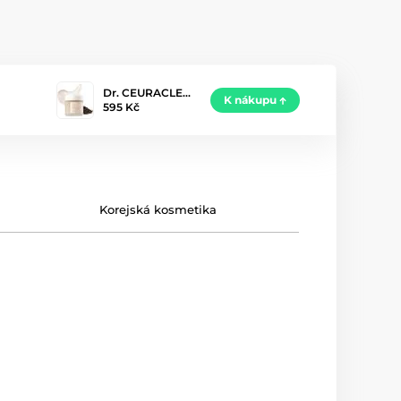
Dr. CEURACLE…
K nákupu
595 Kč
Korejská kosmetika