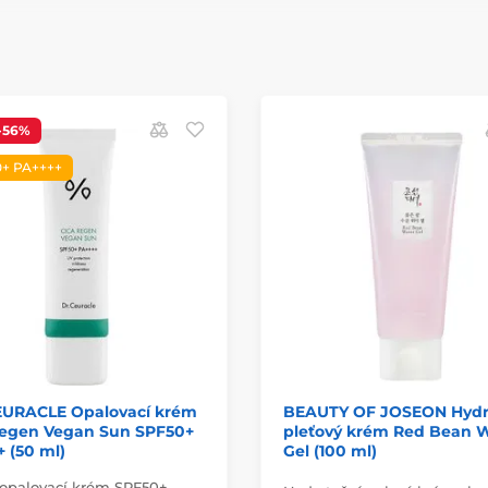
-56%
+ PA++++
EURACLE Opalovací krém
BEAUTY OF JOSEON Hydr
Regen Vegan Sun SPF50+
pleťový krém Red Bean 
 (50 ml)
Gel (100 ml)
opalovací krém SPF50+