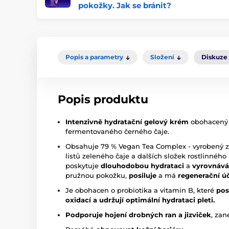
pokožky. Jak se bránit?
Popis a parametry
Složení
Diskuze
Popis produktu
Intenzivně hydratační gelový krém
obohacený 
fermentovaného černého čaje.
Obsahuje 79 % Vegan Tea Complex - vyrobený z 
listů zeleného čaje a dalších složek rostlinnéh
poskytuje
dlouhodobou hydrataci
a
vyrovnává
pružnou pokožku,
posiluje
a má
regenerační ú
Je obohacen o probiotika a vitamin B, které
pos
oxidací a udržují optimální hydrataci pleti.
Podporuje hojení drobných ran a jizviček
, zan