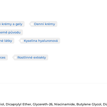
é krémy a gely
Denní krémy
Země původu
né látky
Kyselina hyaluronová
yces
Rostlinné extrakty
ol, Dicaprylyl Ether, Glycereth-26, Niacinamide, Butylene Glycol, Di