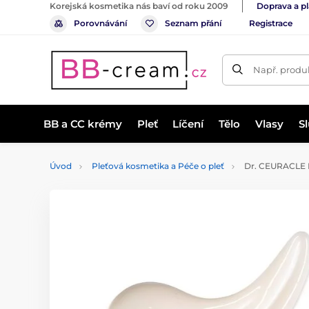
Korejská kosmetika nás baví od roku 2009
Doprava a p
Porovnávání
Seznam přání
Registrace
Např. produk
BB a CC krémy
Pleť
Líčení
Tělo
Vlasy
S
Úvod
Pleťová kosmetika a Péče o pleť
Dr. CEURACLE H