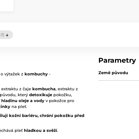
(1)
Parametry
Země původu
o výtažek z
kombuchy
-
extraktu z čaje
kombucha
, extraktu z
o původu, který
detoxikuje
pokožku,
 hladinu oleje a vody
v pokožce pro
činky
na pleť.
ilují kožní bariéru, chrání pokožku před
echává pleť
hladkou a svěží
.