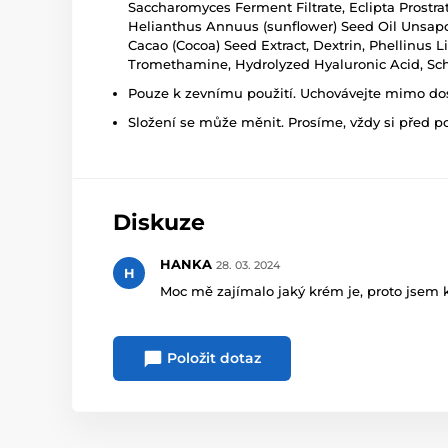
Saccharomyces Ferment Filtrate, Eclipta Prostra
Helianthus Annuus (sunflower) Seed Oil Unsapo
Cacao (Cocoa) Seed Extract, Dextrin, Phellinu
Tromethamine, Hydrolyzed Hyaluronic Acid, Schis
Pouze k zevnímu použití. Uchovávejte mimo dosa
Složení se může měnit. Prosíme, vždy si před p
Diskuze
HANKA
28. 03. 2024
H
Moc mě zajímalo jaký krém je, proto jsem 
Položit dotaz