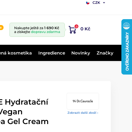
CZK
0
ne
Nakupte ještě za
1 690 Kč
0 Kč
a získejte
dopravu zdarma
ená kosmetika
Ingredience
Novinky
Značky
 Hydratační
 Vegan
Zobrazit další zboží ›
a Gel Cream