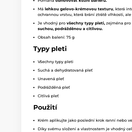
Pomáhá
obnovovat kožní bariéru.
Má
lehkou gelovo-krémovou texturu
, která in
ochrannou vrstvu, která brání ztrátě vlhkosti, al
Je vhodný pro
všechny typy pleti,
zejména pro 
suchou, podrážděnou a citlivou.
Obsah balení: 75 g
Typy pleti
Všechny typy pleti
Suchá a dehydratovaná pleť
Unavená pleť
Podrážděná pleť
Citlivá pleť
Použití
Krém aplikujte jako poslední krok ranní nebo ve
Díky svému složení a vlastnostem je vhodný cel