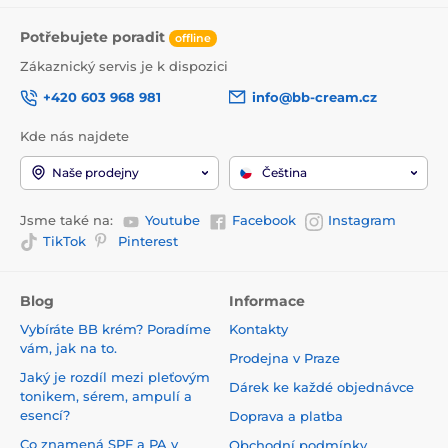
Potřebujete poradit
offline
Zákaznický servis je k dispozici
+420 603 968 981
info@bb-cream.cz
Kde nás najdete
Naše prodejny
Čeština
Jsme také na:
Youtube
Facebook
Instagram
TikTok
Pinterest
Blog
Informace
Vybíráte BB krém? Poradíme
Kontakty
vám, jak na to.
Prodejna v Praze
Jaký je rozdíl mezi pleťovým
Dárek ke každé objednávce
tonikem, sérem, ampulí a
esencí?
Doprava a platba
Co znamená SPF a PA v
Obchodní podmínky