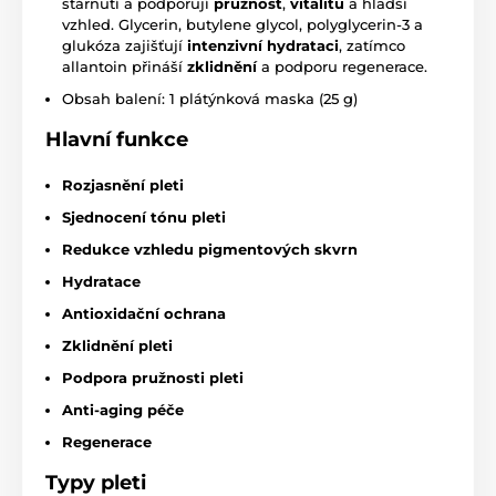
stárnutí a podporují
pružnost
,
vitalitu
a hladší
vzhled. Glycerin, butylene glycol, polyglycerin-3 a
glukóza zajišťují
intenzivní hydrataci
, zatímco
allantoin přináší
zklidnění
a podporu regenerace.
Obsah balení: 1 plátýnková maska (25 g)
Hlavní funkce
Rozjasnění pleti
Sjednocení tónu pleti
Redukce vzhledu pigmentových skvrn
Hydratace
Antioxidační ochrana
Zklidnění pleti
Podpora pružnosti pleti
Anti-aging péče
Regenerace
Typy pleti