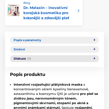
Blog
Dr. Melaxin – inovativní
korejská kosmetika pro
krásnější a zdravější pleť
Popis a parametry
Složení
Diskuze
(0)
Popis produktu
Intenzivní rozjasňující plátýnková maska
s
koncentrovaným sérem kyseliny tranexamové,
astaxanthinu a koenzymu Q10 je určená
pro pleť se
ztrátou jasu, nerovnoměrným tónem,
pigmentovými skvrnami, stopami po akné a
prvními známkami stárnutí.
Spojuje
rozjasnění
,