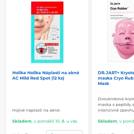
Holika Holika Náplasti na akné
DR.JART+ Kryot
AC Mild Red Spot (12 ks)
maska Cryo Rub
Mask
Dvoukroková kryo
maska s peptidy 
Hojivé náplasti na akné.
intenzivně zpevň
Skladem
,
v pondělí 10. 8. u vás
Skladem
,
v pondě