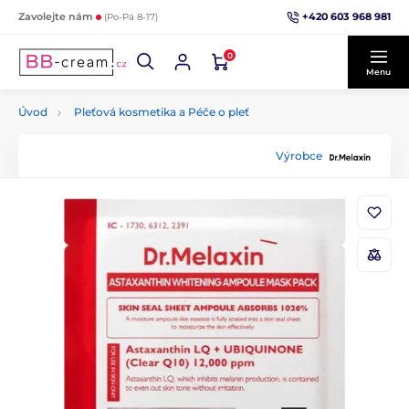
+420 603 968 981
Zavolejte nám
(Po-Pá 8-17)
0
Menu
Úvod
Pleťová kosmetika a Péče o pleť
Výrobce