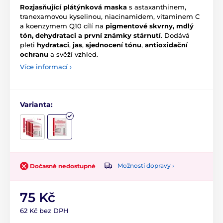
Rozjasňující plátýnková maska
s astaxanthinem,
tranexamovou kyselinou, niacinamidem, vitaminem C
a koenzymem Q10 cílí na
pigmentové skvrny, mdlý
tón, dehydrataci a první známky stárnutí
. Dodává
pleti
hydrataci
,
jas
,
sjednocení tónu
,
antioxidační
ochranu
a svěží vzhled.
Více informací ›
Varianta:
Možnosti dopravy ›
Dočasně nedostupné
75 Kč
62 Kč bez DPH