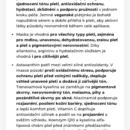
sjednocení tónu pleti
,
antioxidační ochranu
,
hydrataci
,
zklidnění
a
podporu pružnosti
v jednom
kroku péče. Jemné
veganské
plátýnko je bohatě
napuštěné sérem a dobře přiléhá k pleti, aby aktivní
látky působily rovnoměrně během celé aplikace.
Maska je vhodná
pro všechny typy pleti, zejména
pro mdlou, unavenou, dehydratovanou, zralou pleť
a pleť s pigmentovými nerovnostmi
. Díky
allantoinu, argininu a hydratačním složkám je
vhodná
i pro citlivější pleť.
Astaxanthin patří mezi velmi silné antioxidanty. V
masce působí
proti oxidačnímu stresu, podporuje
ochranu pleti před volnými radikály, zlepšuje
vzhled unavené pleti a dodává jí zářivější tón.
Tranexamová kyselina se zaměřuje na
pigmentové
skvrny
,
nerovnoměrný tón
,
melasma, pihy a
pozánětlivé skvrny po akné.
Niacinamid podporuje
rozjasnění
,
posílení kožní bariéry
,
sjednocení tónu
a lepší komfort pleti. Vitamin C doplňuje
antioxidační účinek a podílí se na
projasnění
a
svěžím vzhledu. Koenzym Q10 a kyselina alfa-
lipoová chrání pleť před známkami předčasného