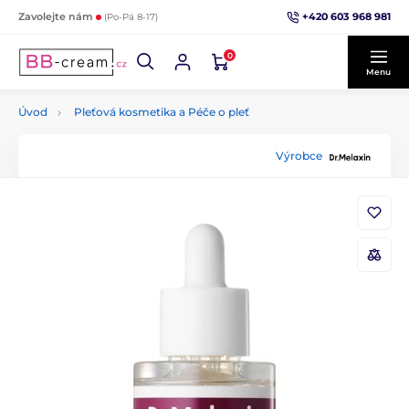
+420 603 968 981
Zavolejte nám
(Po-Pá 8-17)
0
Menu
Úvod
Pleťová kosmetika a Péče o pleť
Výrobce