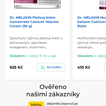
Dr. MELAXIN Pleťový krém
Dr. MELAXIN Mul
Cemenrete Calcium Volume
balzám Calcium
Cream (50 g)
Balm
Zpevňující výživný pleťový krém s
Multifunkční balz
aktivovaným vápníkem,
tyčince cíleně peč
kolagenem, elastinem,…
redukuje…
Skladem
,
v úterý 11. 8. u vás
Skladem
,
v úterý
625 Kč
410 Kč
Do košíku
Ověřeno
našimi zákazníky
zákazníků doporučuje
100%