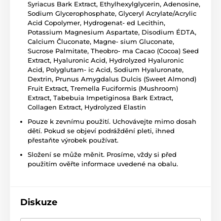
Syriacus Bark Extract, Ethylhexylglycerin, Adenosine,
Sodium Glycerophosphate, Glyceryl Acrylate/Acrylic
Acid Copolymer, Hydrogenat- ed Lecithin,
Potassium Magnesium Aspartate, Disodium ÉDTA,
Calcium Čluconate, Magne- sium Gluconate,
Sucrose Palmitate, Theobro- ma Cacao (Cocoa) Seed
Extract, Hyaluronic Acid, Hydrolyzed Hyaluronic
Acid, Polyglutam- ic Acid, Sodium Hyaluronate,
Dextrin, Prunus Amygdalus Dulcis (Sweet Almond)
Fruit Extract, Tremella Fuciformis (Mushroom)
Extract, Tabebuia Impetiginosa Bark Extract,
Collagen Extract, Hydrolyzed Elastin
Pouze k zevnímu použití. Uchovávejte mimo dosah
dětí. Pokud se objeví podráždění pleti, ihned
přestaňte výrobek používat.
Složení se může měnit. Prosíme, vždy si před
použitím ověřte informace uvedené na obalu.
Diskuze