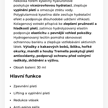
několika forem kyseliny hyaluronové
poskytuje
víceúrovňovou hydrataci
, zlepšuje
vyplnění pleti
a omezuje ztrátu vody.
Polyglutamová kyselina dále zesiluje hydratační
efekt a podporuje dlouhodobé udržení vlhkosti.
Kolagenový extrakt přispívá ke
zlepšení pružnosti a
hladkosti pleti
, zatímco hydrolyzovaný elastin
podporuje
elasticitu
a
pevnější vzhled pokožky
.
Hydrogenovaný lecitin pomáhá obnovovat
ochrannou bariéru a zlepšuje vstřebávání aktivních
látek.
Výtažky z kakaových bobů, ibišku, hořké
okurky, mandlí a houby Tremella poskytují pleti
antioxidanty, podporují ochranu před volnými
radikály, zklidnění a výživu.
Obsah balení: 30 ml
Hlavní funkce
Zpevnění pleti
Lifting a vyplnění pleti
Redukce vrásek
Anti-aging péče