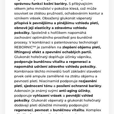
správnou funkci kožní bariéry.
S přibývajícím
věkem jeho množství v pokožce klesá, což může
souviset se ztrátou pružnosti, ochabováním kontur a
vznikem vrásek. Obsažený glukonát vápenatý
přispívá k pevnějšímu a plnějšímu vzhledu pleti,
obnově její elasticity a zdravému vzhledu
pokožky.
Společně s hořčíkem napomáhá
zachování optimálního prostředí pro buněčné
procesy. V kombinaci s patentovanou technologií
REBORNIC™ je zaměřen na
zlepšení objemu pleti,
liftingový efekt a zpevnění ochablých partií.
Glukonát hořečnatý doplňuje účinky vápníku,
podporuje buněčnou vitalitu a regeneraci a
napomáhá udržení zdravého vzhledu pokožky.
Kombinace těchto minerálů tvoří základní stavební
prvek celé ampule zaměřené na ztrátu objemu a
pevnosti pleti. Niacinamid podporuje
rozjasnění
pleti
,
sjednocení tónu
a
posílení ochranné bariéry
.
Adenosin je známý svými
anti-aging účinky
,
podporuje
vyhlazení vrásek
a
pevnější vzhled
pokožky
. Glukonát vápenatý a glukonát hořečnatý
dodávají pleti důležité minerály podporující
regeneraci
,
pevnost
a
buněčnou vitalitu
. Komplex