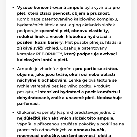
Vysoce koncentrovaná ampule
byla vyvinuta
pro
pleť, která ztrácí pevnost, objem a pružnost.
Kombinace patentovaného kalciového komplexu,
hydratačních látek a anti-aging aktivních složek
podporuje
zpevnění pleti
,
obnovu elasticity
,
redukci linek a vrásek
,
hlubokou hydrataci
a
posílení kožní bariéry
. Pleť působí plnější, hladší a
získává svěží vzhled. Obsahuje patentovaný
komplex REBORNIC™,
který podporuje aktivaci
kalciových iontů v pleti.
Ampule je vhodná zejména
pro partie se ztrátou
objemu, jako jsou tváře, okolí očí nebo oblasti
náchylné k ochabování.
Lehká gelová textura se
rychle vstřebává bez lepivého pocitu. Produkt
poskytuje
intenzivní hydrataci a pocit komfortu i
dehydratované, zralé a unavené pleti.
Neobsahuje
parfemaci.
Glukonát vápenatý (vápník) představuje jednu z
nejdůležitějších aktivních složek této ampule.
Vápník je přirozenou součástí pokožky a podílí se na
procesech odpovědných za
obnovu buněk,
regeneraci pokožky, udržení pevnosti pleti a