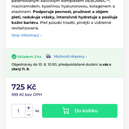
patentovaným kalciovým komplexem REBORNIC™,
niacinamidem, kyselinou hyaluronovou, kolagenem a
elastinem.
Podporuje pevnost, pružnost a objem
pleti, redukuje vrásky, intenzivně hydratuje a posiluje
kožní bariéru
. Pleť působí hladší, plnější a viditelně
revitalizovaná.
Více informací ›
Možnosti dopravy ›
Skladem 3 ks
Objednávky do 10. 8. 10:00, předpokládané dodání:
u vás v
úterý 11. 8.
725 Kč
599 Kč bez DPH
Do košíku
ks