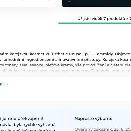
Už jste viděli 7 produktů z 7
ám korejskou kosmetiku Esthetic House Cp-1 - Ceramidy. Objevte k
, přírodními ingrediencemi a inovativními přístupy. Korejská kosmeti
te tonery, séra, esence, pleťové krémy, vše pro odlíčení a čištění p
t plátýnkovými maskami a opalovacími krémy. Doporučujeme také vy
masky, oleje a další. Nesmíme zapomenout také na dekorativní kos
pis
›
používané ingredience patří šnečí extrakt, zelený čaj, aloe vera a 
ňují pokožku a zlepšují její elasticitu. Hlavními benefity korejské 
ologie, které zajišťují zdravou a zářivou pleť.
říjemné překvapení!
Naprosto výborné
ávka byla rychle vyřízená,
Ověřený zákazník, 23. 6. 2
razilo pečlivě zabalené a v