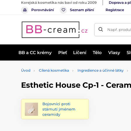
Korejská kosmetika nás baví od roku 2009
Doprava a p
Porovnávání
Seznam přání
Registrace
Např. produk
BB a CC krémy
Pleť
Líčení
Tělo
Vlasy
S
Úvod
Cílená kosmetika
Ingredience a účinné látky
Esthetic House Cp-1 - Cera
Bojovníci proti
stárnutí jménem
ceramidy