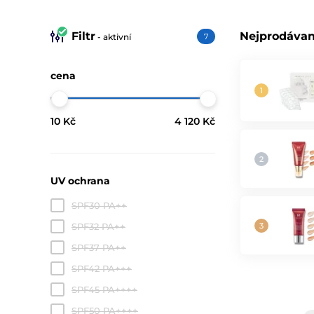
Filtr
Nejprodávan
- aktivní
7
cena
10 Kč
4 120 Kč
UV ochrana
SPF30 PA++
SPF32 PA++
SPF37 PA++
SPF42 PA+++
SPF45 PA++++
SPF50 PA++++