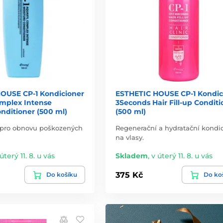
OUSE CP-1 Kondicioner
ESTHETIC HOUSE CP-1 Kondic
mplex Intense
3Seconds Hair Fill-up Conditi
nditioner (500 ml)
(500 ml)
 pro obnovu poškozených
Regenerační a hydratační kondi
na vlasy.
úterý 11. 8. u vás
Skladem
,
v úterý 11. 8. u vás
375 Kč
Do košíku
Do ko