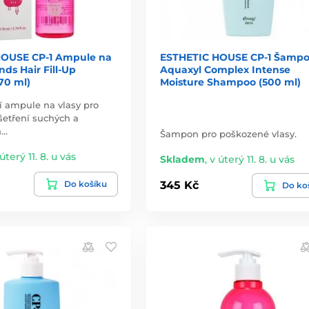
HOUSE CP-1 Ampule na
ESTHETIC HOUSE CP-1 Šamp
nds Hair Fill-Up
Aquaxyl Complex Intense
70 ml)
Moisture Shampoo (500 ml)
í ampule na vlasy pro
šetření suchých a
h…
Šampon pro poškozené vlasy.
úterý 11. 8. u vás
Skladem
,
v úterý 11. 8. u vás
Do košíku
345 Kč
Do ko