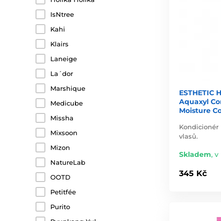
IsNtree
Kahi
Klairs
Laneige
La´dor
Marshique
ESTHETIC H
Aquaxyl Co
Medicube
Moisture Co
Missha
Kondicionér
Mixsoon
vlasů.
Mizon
Skladem
,
v 
NatureLab
345 Kč
OOTD
Petitfée
Purito