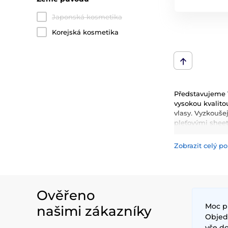
Japonská kosmetika
Korejská kosmetika
Představujeme V
vysokou kvalitou
vlasy. Vyzkoušej
pleťovými shee
kondicionery, 
Zobrazit celý po
Mezi nejčastěji 
hydrataci, zklid
inovativní techn
Ověřeno
Moc p
našimi zákazníky
Objedn
vše do