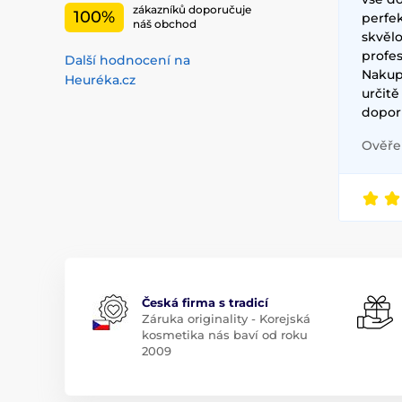
zákazníků doporučuje
100%
perfe
náš obchod
skvěl
profes
Další hodnocení na
Nakup
Heuréka.cz
určit
doporu
Ověřen
Česká firma s tradicí
Záruka originality - Korejská
kosmetika nás baví od roku
2009