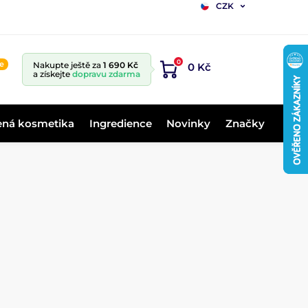
CZK
0
ne
Nakupte ještě za
1 690 Kč
0 Kč
a získejte
dopravu zdarma
ená kosmetika
Ingredience
Novinky
Značky