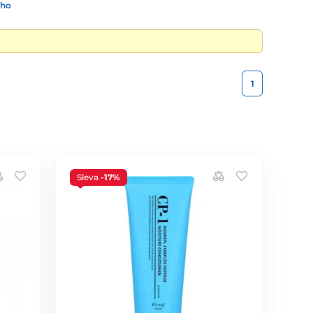
ího
1
Sleva
-17%