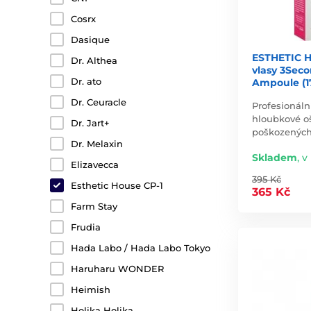
Cosrx
Dasique
ESTHETIC 
Dr. Althea
vlasy 3Seco
Dr. ato
Ampoule (1
Dr. Ceuracle
Profesionáln
hloubkové o
Dr. Jart+
poškozenýc
Dr. Melaxin
Skladem
,
v 
Elizavecca
395 Kč
Esthetic House CP-1
365 Kč
Farm Stay
Frudia
Hada Labo / Hada Labo Tokyo
Haruharu WONDER
Heimish
Holika Holika