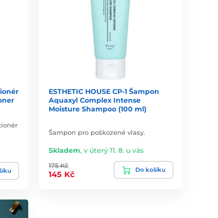
ionér
ESTHETIC HOUSE CP-1 Šampon
oner
Aquaxyl Complex Intense
Moisture Shampoo (100 ml)
cionér
Šampon pro poškozené vlasy.
Skladem
,
v úterý 11. 8. u vás
175 Kč
Do košíku
šíku
145 Kč