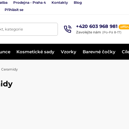
latba
Prodejna - Praha 4
Kontakty
Blog
Přihlásit se
+420 603 968 981
offli
t, kategorie
Zavolejte nám
(Po-Pá 8-17)
lunce
Kosmetické sady
Vzorky
Barevné čočky
Cíl
Ceramidy
midy