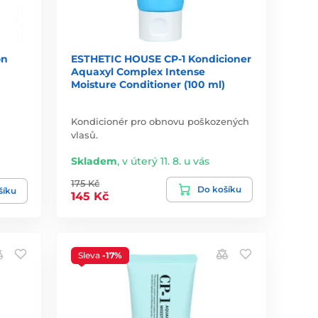
on
ESTHETIC HOUSE CP-1 Kondicioner
Aquaxyl Complex Intense
Moisture Conditioner (100 ml)
Kondicionér pro obnovu poškozených
vlasů.
Skladem
,
v úterý 11. 8. u vás
175 Kč
Do košíku
šíku
145 Kč
Sleva
-17%