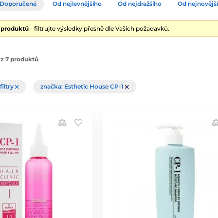
Doporučené
Od nejlevnějšího
Od nejdražšího
Od nejnovějš
7 produktů
- filtrujte výsledky přesně dle Vašich požadavků.
z 7 produktů
filtry
značka: Esthetic House CP-1