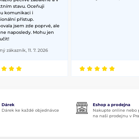
ktním stavu. Oceňuji
ou komunikaci i
ionální přístup.
ovala jsem zde poprvé, ale
ě ne naposledy. Mohu jen
čit!
ý zákazník, 11. 7. 2026
Dárek
Eshop a prodejna
Dárek ke každé objednávce
Nakupte online nebo p
na naši prodejnu v Pr