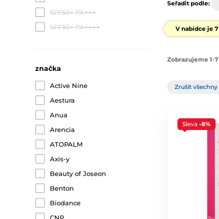
Seřadit podle:
SPF50+ PA+++
SPF50+ PA++++
V nabídce je 
Zobrazujeme 1-7 
značka
Active Nine
Zrušit všechny 
Aestura
Anua
Sleva
-8%
Arencia
ATOPALM
Axis-y
Beauty of Joseon
Benton
Biodance
CNP