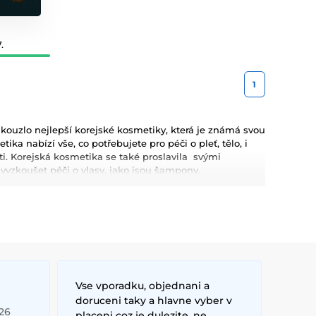
.
1
ouzlo nejlepší korejské kosmetiky, která je známá svou
ka nabízí vše, co potřebujete pro péči o pleť, tělo, i
leti. Korejská kosmetika se také proslavila svými
zkoušet péči o vlasy, jako jsou šampony,
metiku pro Váš dokonalý makeup.
kyselina hyaluronová, které poskytují hloubkovou
kosmetiky jsou dlouhodobé výsledky, přírodní složení a
Vse vporadku, objednani a
doruceni taky a hlavne vyber v
026
placeni coz je dulezite, ne