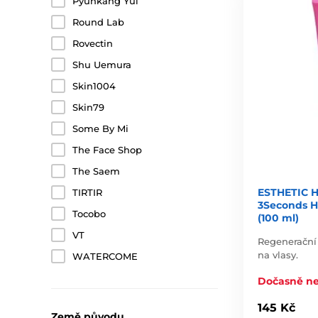
Pyunkang Yul
Round Lab
Rovectin
Shu Uemura
Skin1004
Skin79
Some By Mi
The Face Shop
The Saem
ESTHETIC H
TIRTIR
3Seconds Ha
Tocobo
(100 ml)
VT
Regenerační 
na vlasy.
WATERCOME
Dočasně n
145 Kč
Země původu