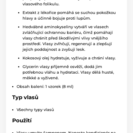
vlasového folikulu.
Extrakt z lékořice pomáhá se suchou pokožkou
hlavy a účinně bojuje proti lupům.
Hedvábné aminokyseliny vytváří ve vlasech
zvláčňující ochrannou bariéru, čímž pomáhají
vlasy chránit před škodlivými vlivy vnějšího
prostředí. Vlasy zvlhčují, regenerují a zlepšují
jejich poddajnost a zvyšují lesk.
Kokosový olej hydratuje, vyživuje a chrání vlasy.
Glycerin vlasy příjemně osvěží, dodá jim
potřebnou vláhu a hydrataci. Vlasy dělá husté,
měkké a vyživené.
Obsah balení: 1 vzorek (8 ml)
Typ vlasů
Všechny typy vlasů
Použití
Vlasy umyjte šamponem. Naneste kondicionér na