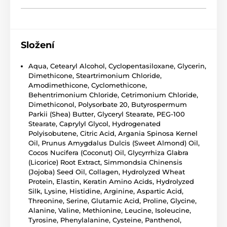
Složení
Aqua, Cetearyl Alcohol, Cyclopentasiloxane, Glycerin,
Dimethicone, Steartrimonium Chloride,
Amodimethicone, Cyclomethicone,
Behentrimonium Chloride, Cetrimonium Chloride,
Dimethiconol, Polysorbate 20, Butyrospermum
Parkii (Shea) Butter, Glyceryl Stearate, PEG-100
Stearate, Caprylyl Glycol, Hydrogenated
Polyisobutene, Citric Acid, Argania Spinosa Kernel
Oil, Prunus Amygdalus Dulcis (Sweet Almond) Oil,
Cocos Nucifera (Coconut) Oil, Glycyrrhiza Glabra
(Licorice) Root Extract, Simmondsia Chinensis
(Jojoba) Seed Oil, Collagen, Hydrolyzed Wheat
Protein, Elastin, Keratin Amino Acids, Hydrolyzed
Silk, Lysine, Histidine, Arginine, Aspartic Acid,
Threonine, Serine, Glutamic Acid, Proline, Glycine,
Alanine, Valine, Methionine, Leucine, Isoleucine,
Tyrosine, Phenylalanine, Cysteine, Panthenol,