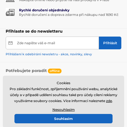
Rychlé doručení objednávky
Rychlé doručení a doprava zdarma při nákupu nad 1690 Kč
Přihlaste se do newsletteru
Zde napište váš e-mail
Přihlásit
Přihlášení k odebírání newsletru - akce, novinky, slevy
Potřebujete poradit
offline
Zákaznický servis je k dispozici
Cookies
+420 603 968 981
info@bb-cream.cz
Pro základní funkčnost, zpříjemnění používání webu, analytické
účely a v případě udělení souhlasu také pro účely cílení reklamy
Kde nás najdete
využíváme soubory cookies. Více informací naleznete
zde
.
Naše prodejny
Čeština
Nesouhlasím
Souhlasím
Jsme také na:
Youtube
Facebook
Instagram