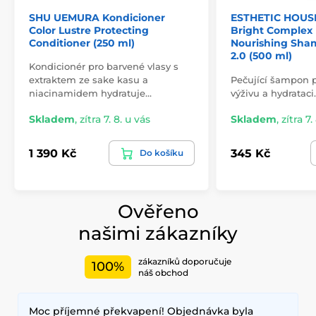
SHU UEMURA Kondicioner
ESTHETIC HOUS
Color Lustre Protecting
Bright Complex 
Conditioner (250 ml)
Nourishing Sha
2.0 (500 ml)
Kondicionér pro barvené vlasy s
extraktem ze sake kasu a
Pečující šampon p
niacinamidem hydratuje…
výživu a hydrataci.
Skladem
,
zítra 7. 8. u vás
Skladem
,
zítra 7.
1 390 Kč
345 Kč
Do košíku
Ověřeno
našimi zákazníky
zákazníků doporučuje
100%
náš obchod
Moc příjemné překvapení! Objednávka byla