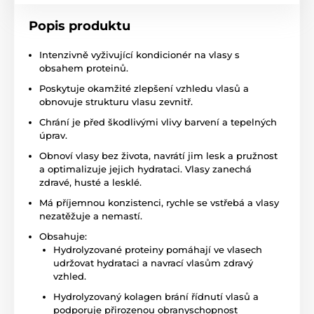
Popis produktu
Intenzivně vyživující kondicionér na vlasy s
obsahem proteinů.
Poskytuje okamžité zlepšení vzhledu vlasů a
obnovuje strukturu vlasu zevnitř.
Chrání je před škodlivými vlivy barvení a tepelných
úprav.
Obnoví vlasy bez života, navrátí jim lesk a pružnost
a optimalizuje jejich hydrataci. Vlasy zanechá
zdravé, husté a lesklé.
Má příjemnou konzistenci, rychle se vstřebá a vlasy
nezatěžuje a nemastí.
Obsahuje:
Hydrolyzované proteiny pomáhají ve vlasech
udržovat hydrataci a navrací vlasům zdravý
vzhled.
Hydrolyzovaný kolagen brání řídnutí vlasů a
podporuje přirozenou obranyschopnost