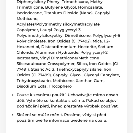
Diphenylsiloxy Phenyl Trimethicone, Methyl
Trimethicone, Butylene Glycol, Homosalate,
Isododecane, Titanium Dioxide (Nano), Caprylyl
Methicone,
Acrylates/Polytrimethylsiloxymethacrylate
Copolymer, Lauryl Polyglyceryl-3
Polydimethylsiloxyethyl Dimethicone, Polyglyceryl-6
Polyricinoleate, Iron Oxides (Ci 77492), Mica, 1,2-
Hexanediol, Disteardimonium Hectorite, Sodium
Chloride, Aluminum Hydroxide, Polyglyceryl-2
Isostearate, Vinyl Dimethicone/Methicone
Silsesquioxane Crosspolymer, Silica, Iron Oxides (Ci
77491), Stearic Acid, Triethoxycaprylylsilane, Iron
Oxides (Ci 77499), Caprylyl Glycol, Glyceryl Caprylate,
Trihydroxystearin, Methicone, Xanthan Gum,
Disodium Edta, TTocophero
Pouze k zevnímu použití. Uchovávejte mimo dosah
dětí. Vyhněte se kontaktu s očima. Pokud se objeví
podráždění pleti, ihned přestaňte výrobek používat.
Složení se může měnit. Prosíme, vždy si před
použitím ověřte informace uvedené na obalu.