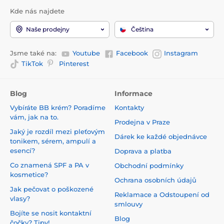
Kde nás najdete
Naše prodejny
Čeština
Jsme také na:
Youtube
Facebook
Instagram
TikTok
Pinterest
Blog
Informace
Vybíráte BB krém? Poradíme
Kontakty
vám, jak na to.
Prodejna v Praze
Jaký je rozdíl mezi pleťovým
Dárek ke každé objednávce
tonikem, sérem, ampulí a
esencí?
Doprava a platba
Co znamená SPF a PA v
Obchodní podmínky
kosmetice?
Ochrana osobních údajů
Jak pečovat o poškozené
Reklamace a Odstoupení od
vlasy?
smlouvy
Bojíte se nosit kontaktní
Blog
čočky? Tipy!