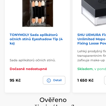
TONYMOLY Sada aplikátorů
SHU UEMURA Fix
očních stínů Eyeshadow Tip (4
Unlimited Mopo
ks)
Fixing Loose Po
Lehký prodyšný fi
transparentním fi
Sada aplikátorů očních stínů.
zafixuje make-up
Dočasně nedostupné
Skladem
,
v pondě
95 Kč
1 650 Kč
Detail
Ověřeno