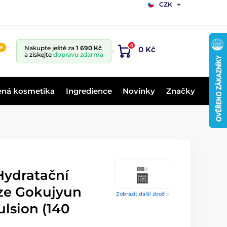
CZK
0
ne
Nakupte ještě za
1 690 Kč
0 Kč
a získejte
dopravu zdarma
ená kosmetika
Ingredience
Novinky
Značky
ydratační
ze Gokujyun
Zobrazit další zboží ›
lsion (140