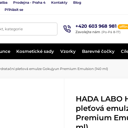
latba
Prodejna - Praha 4
Kontakty
Blog
Přihlásit se
+420 603 968 981
offli
t, kategorie
Zavolejte nám
(Po-Pá 8-17)
lunce
Kosmetické sady
Vzorky
Barevné čočky
Cíl
atační pleťová emulze Gokujyun Premium Emulsion (140 ml)
HADA LABO H
pleťová emul
Premium Emu
ml)