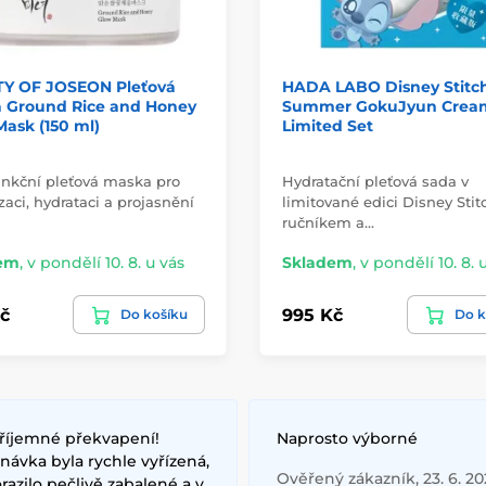
Y OF JOSEON Pleťová
HADA LABO Disney Stitch
 Ground Rice and Honey
Summer GokuJyun Crea
ask (150 ml)
Limited Set
unkční pleťová maska pro
Hydratační pleťová sada v
izaci, hydrataci a projasnění
limitované edici Disney Stit
ručníkem a…
em
,
v pondělí 10. 8. u vás
Skladem
,
v pondělí 10. 8. 
č
995 Kč
Do košíku
Do k
říjemné překvapení!
Naprosto výborné
ávka byla rychle vyřízená,
Ověřený zákazník, 23. 6. 2
razilo pečlivě zabalené a v