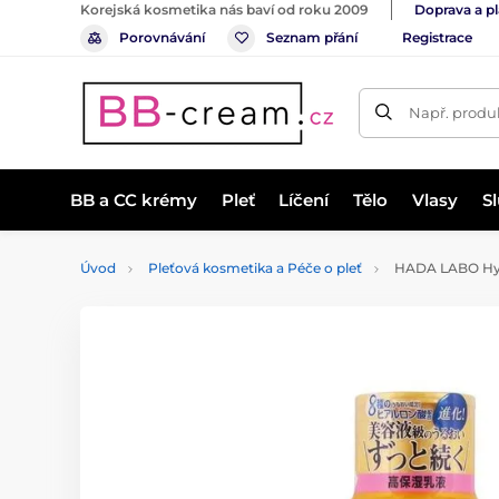
Korejská kosmetika nás baví od roku 2009
Doprava a p
Porovnávání
Seznam přání
Registrace
Např. produk
BB a CC krémy
Pleť
Líčení
Tělo
Vlasy
S
Úvod
Pleťová kosmetika a Péče o pleť
HADA LABO Hydr