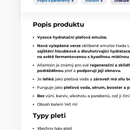
Popis a parametry
Složení
Diskuze
Popis produktu
Vysoce hydratační pleťová emulze.
Nová vylepšená verze
oblíbené emulze Hada La
zajištění hloubkové a dlouhotrvající hydratac
na světě fermentovanou s kyselinou mléčnou 
Allantoin je známý pro své
regenerační a zklidň
podrážděnou
pleť a
podporují její obnovu.
Je
lehká
jako pleťová voda a
zároveň má sílu 
Funguje jako
pleťová voda, sérum, booster a 
Bez
vůní, barviv, alkoholu a parabenů, což ji činí
Obsah balení 140 ml
Typy pleti
Všechny typy pleti