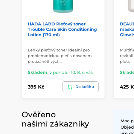
HADA LABO Pleťový toner
BEAUT
Trouble Care Skin Conditioning
maska
Lotion (170 ml)
Glow M
Lehký pleťový toner ideální pro
Multif
problematickou pleť s obsahem
revital
protizánětlivých…
pleti.
Skladem
,
v pondělí 10. 8. u vás
Sklad
395 Kč
425 K
Do košíku
Ověřeno
Moc p
našimi zákazníky
Objedn
vše do