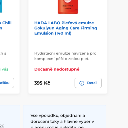
 Chill
HADA LABO Pleťová emulze
RO
m
Gokujyun Aging Care Firming
sé
Emulsion (140 ml)
Se
Le
ch s
Hydratační emulze navržená pro
CI
komplexní péči o zralou pleť.
ke 
u vás
Dočasně nedostupné
Sk
395 Kč
42
ošíku
Detail
Vse vporadku, objednani a
doruceni taky a hlavne vyber v
026
placeni coz je dulezite, ne