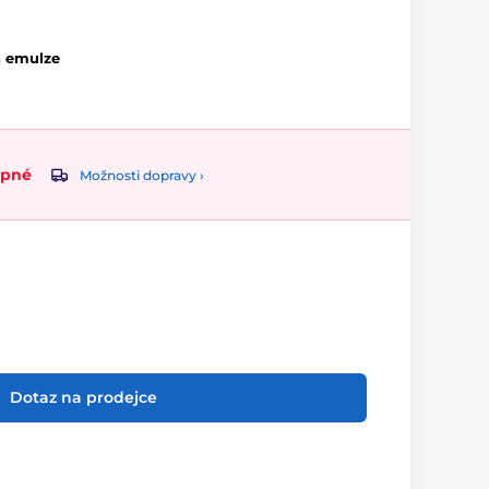
á emulze
upné
Možnosti dopravy ›
Dotaz na prodejce