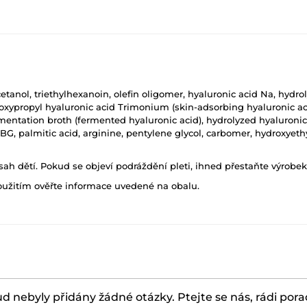
etanol, triethylhexanoin, olefin oligomer, hyaluronic acid Na, hydro
roxypropyl hyaluronic acid Trimonium (skin-adsorbing hyaluronic ac
rmentation broth (fermented hyaluronic acid), hydrolyzed hyaluronic
, BG, palmitic acid, arginine, pentylene glycol, carbomer, hydroxyet
h dětí. Pokud se objeví podráždění pleti, ihned přestaňte výrobek
oužitím ověřte informace uvedené na obalu.
d nebyly přidány žádné otázky. Ptejte se nás, rádi por