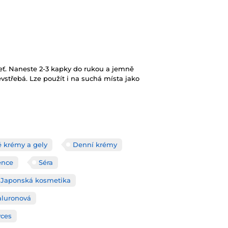
eť. Naneste 2-3 kapky do rukou a jemně
evstřebá. Lze použít i na suchá místa jako
é krémy a gely
Denní krémy
ence
Séra
Japonská kosmetika
aluronová
yces