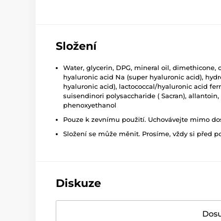
Složení
Water, glycerin, DPG, mineral oil, dimethicone, c
hyaluronic acid Na (super hyaluronic acid), hyd
hyaluronic acid), lactococcal/hyaluronic acid fe
suisendinori polysaccharide ( Sacran), allantoin
phenoxyethanol
Pouze k zevnímu použití. Uchovávejte mimo dosa
Složení se může měnit. Prosíme, vždy si před p
Diskuze
Dosu