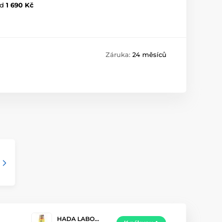
d
1 690 Kč
Záruka:
24 měsíců
HADA LABO…