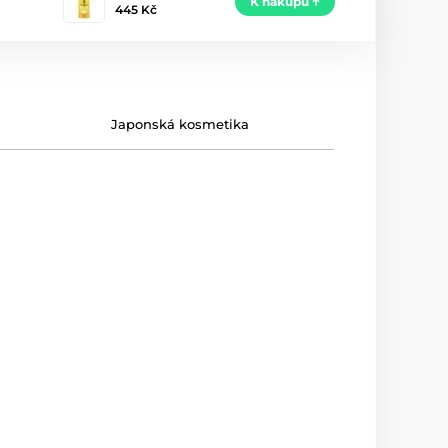
K nákupu
445 Kč
Japonská kosmetika