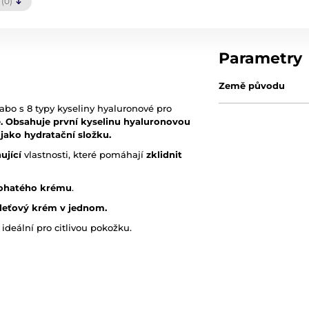
(0)
Parametry
Země původu
bo s 8 typy kyseliny hyaluronové pro
e.
Obsahuje první kyselinu hyaluronovou
jako hydratační složku.
ující
vlastnosti, které pomáhají
zklidnit
bohatého krému
.
pleťový krém v jednom.
 ideální pro citlivou pokožku.