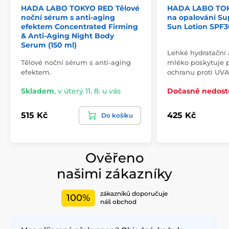
HADA LABO TOKYO RED Tělové
HADA LABO TOK
noční sérum s anti-aging
na opalování Su
efektem Concentrated Firming
Sun Lotion SPF3
& Anti-Aging Night Body
Serum (150 ml)
Lehké hydratační 
Tělové noční sérum s anti-aging
mléko poskytuje 
efektem.
ochranu proti UV
Skladem
,
v úterý 11. 8. u vás
Dočasně nedos
515 Kč
425 Kč
Do košíku
Ověřeno
našimi zákazníky
zákazníků doporučuje
100%
náš obchod