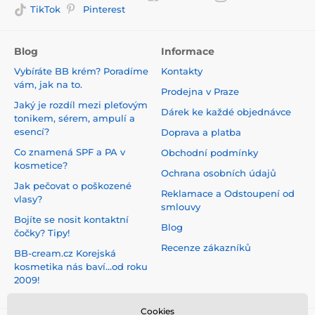
TikTok
Pinterest
Blog
Informace
Vybíráte BB krém? Poradíme
Kontakty
vám, jak na to.
Prodejna v Praze
Jaký je rozdíl mezi pleťovým
Dárek ke každé objednávce
tonikem, sérem, ampulí a
esencí?
Doprava a platba
Co znamená SPF a PA v
Obchodní podmínky
kosmetice?
Ochrana osobních údajů
Jak pečovat o poškozené
Reklamace a Odstoupení od
vlasy?
smlouvy
Bojíte se nosit kontaktní
Blog
čočky? Tipy!
Recenze zákazníků
BB-cream.cz Korejská
kosmetika nás baví...od roku
2009!
Cookies