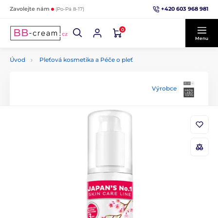
+420 603 968 981
Zavolejte nám
(Po-Pá 8-17)
0
Menu
Úvod
Pleťová kosmetika a Péče o pleť
Výrobce