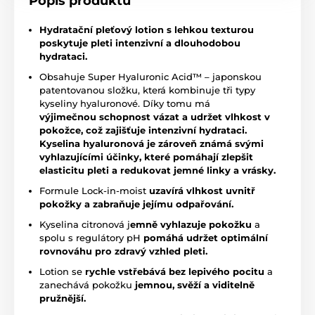
Popis produktu
Hydratační pleťový lotion s lehkou texturou
poskytuje pleti intenzivní a dlouhodobou
hydrataci.
Obsahuje Super Hyaluronic Acid™ – japonskou
patentovanou složku, která kombinuje tři typy
kyseliny hyaluronové. Díky tomu má
výjimečnou schopnost vázat a udržet vlhkost v
pokožce, což zajišťuje intenzivní hydrataci.
Kyselina hyaluronová je zároveň známá svými
vyhlazujícími účinky, které pomáhají zlepšit
elasticitu pleti a redukovat jemné linky a vrásky.
Formule Lock-in-moist
uzavírá vlhkost uvnitř
pokožky a zabraňuje jejímu odpařování.
Kyselina citronová j
emně vyhlazuje pokožku
a
spolu s regulátory pH
pomáhá udržet optimální
rovnováhu pro zdravý vzhled pleti.
Lotion se
rychle vstřebává bez lepivého pocitu
a
zanechává pokožku
jemnou, svěží a viditelně
pružnější.