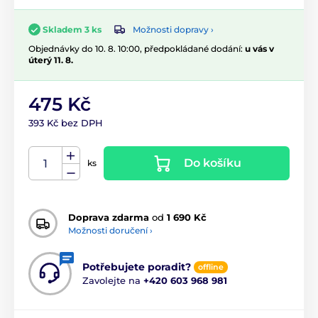
Možnosti dopravy ›
Skladem 3 ks
Objednávky do 10. 8. 10:00, předpokládané dodání:
u vás v
úterý 11. 8.
475 Kč
393 Kč bez DPH
Do košíku
ks
Doprava zdarma
od
1 690 Kč
Možnosti doručení ›
Potřebujete poradit?
offline
Zavolejte na
+420 603 968 981