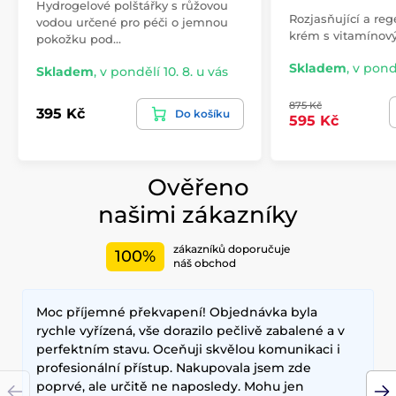
Hydrogelové polštářky s růžovou
Rozjasňující a reg
vodou určené pro péči o jemnou
krém s vitamínov
pokožku pod…
Skladem
,
v pondě
Skladem
,
v pondělí 10. 8. u vás
875 Kč
395 Kč
Do košíku
595 Kč
Ověřeno
našimi zákazníky
zákazníků doporučuje
100%
náš obchod
Moc příjemné překvapení! Objednávka byla
rychle vyřízená, vše dorazilo pečlivě zabalené a v
perfektním stavu. Oceňuji skvělou komunikaci i
profesionální přístup. Nakupovala jsem zde
poprvé, ale určitě ne naposledy. Mohu jen