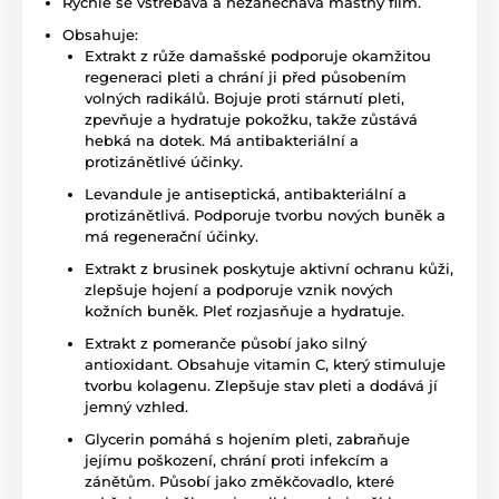
Rychle se vstřebává a nezanechává mastný film.
Obsahuje:
Extrakt z růže damašské podporuje okamžitou
regeneraci pleti a chrání ji před působením
volných radikálů. Bojuje proti stárnutí pleti,
zpevňuje a hydratuje pokožku, takže zůstává
hebká na dotek. Má antibakteriální a
protizánětlivé účinky.
Levandule je antiseptická, antibakteriální a
protizánětlivá. Podporuje tvorbu nových buněk a
má regenerační účinky.
Extrakt z brusinek poskytuje aktivní ochranu kůži,
zlepšuje hojení a podporuje vznik nových
kožních buněk. Pleť rozjasňuje a hydratuje.
Extrakt z pomeranče působí jako silný
antioxidant. Obsahuje vitamin C, který stimuluje
tvorbu kolagenu. Zlepšuje stav pleti a dodává jí
jemný vzhled.
Glycerin pomáhá s hojením pleti, zabraňuje
jejímu poškození, chrání proti infekcím a
zánětům. Působí jako změkčovadlo, které