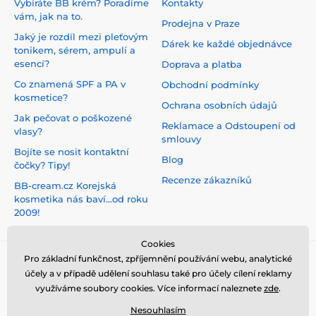
Vybíráte BB krém? Poradíme
Kontakty
vám, jak na to.
Prodejna v Praze
Jaký je rozdíl mezi pleťovým
Dárek ke každé objednávce
tonikem, sérem, ampulí a
esencí?
Doprava a platba
Co znamená SPF a PA v
Obchodní podmínky
kosmetice?
Ochrana osobních údajů
Jak pečovat o poškozené
Reklamace a Odstoupení od
vlasy?
smlouvy
Bojíte se nosit kontaktní
Blog
čočky? Tipy!
Recenze zákazníků
BB-cream.cz Korejská
kosmetika nás baví...od roku
2009!
Cookies
Pro základní funkčnost, zpříjemnění používání webu, analytické
účely a v případě udělení souhlasu také pro účely cílení reklamy
využíváme soubory cookies. Více informací naleznete
zde
.
Nesouhlasím