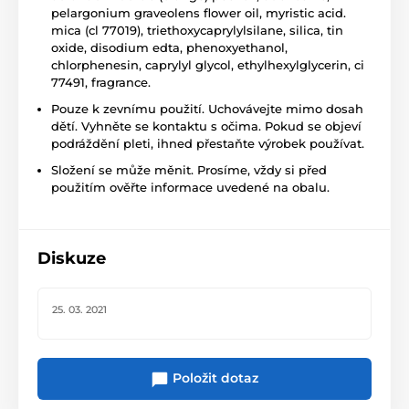
pelargonium graveolens flower oil, myristic acid.
mica (cl 77019), triethoxycaprylylsilane, silica, tin
oxide, disodium edta, phenoxyethanol,
chlorphenesin, caprylyl glycol, ethylhexylglycerin, ci
77491, fragrance.
Pouze k zevnímu použití. Uchovávejte mimo dosah
dětí. Vyhněte se kontaktu s očima. Pokud se objeví
podráždění pleti, ihned přestaňte výrobek používat.
Složení se může měnit. Prosíme, vždy si před
použitím ověřte informace uvedené na obalu.
Diskuze
25. 03. 2021
Položit dotaz