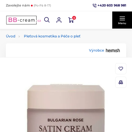
+420 603 968 981
Zavolejte nám
(Po-Pá 8-17)
0
Menu
Úvod
Pleťová kosmetika a Péče o pleť
Výrobce