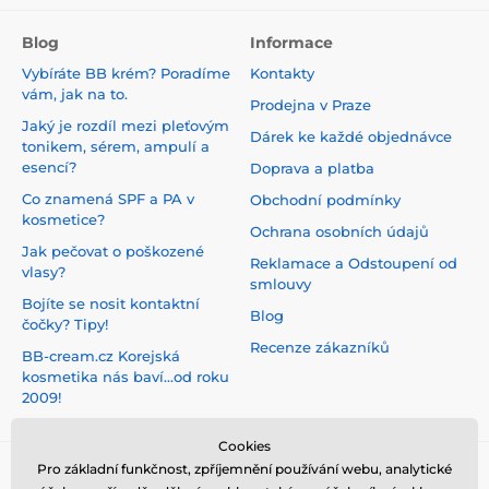
Blog
Informace
Vybíráte BB krém? Poradíme
Kontakty
vám, jak na to.
Prodejna v Praze
Jaký je rozdíl mezi pleťovým
Dárek ke každé objednávce
tonikem, sérem, ampulí a
esencí?
Doprava a platba
Co znamená SPF a PA v
Obchodní podmínky
kosmetice?
Ochrana osobních údajů
Jak pečovat o poškozené
Reklamace a Odstoupení od
vlasy?
smlouvy
Bojíte se nosit kontaktní
Blog
čočky? Tipy!
Recenze zákazníků
BB-cream.cz Korejská
kosmetika nás baví...od roku
2009!
Cookies
Pro základní funkčnost, zpříjemnění používání webu, analytické