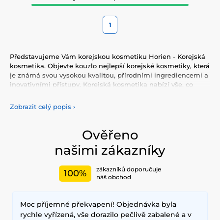
1
Představujeme Vám korejskou kosmetiku Horien - Korejská
kosmetika. Objevte kouzlo nejlepší korejské kosmetiky, která
je známá svou vysokou kvalitou, přírodními ingrediencemi a
inovativními přístupy. Korejská kosmetika nabízí vše, co
potřebujete pro péči o pleť, tělo, i vlasy. Vyzkoušejte tonery,
séra, esence, pleťové krémy, vše pro odlíčení a čištění pleti.
Zobrazit celý popis
›
Korejská kosmetika se také proslavila svými pleťovými
sheet plátýnkovými maskami a opalovacími krémy.
Doporučujeme také vyzkoušet péči o vlasy, jako jsou
Ověřeno
šampony, kondicionery, masky, oleje a další. Nesmíme
našimi zákazníky
zapomenout také na dekorativní kosmetiku pro Váš
dokonalý makeup.
zákazníků doporučuje
100%
Mezi nejčastěji používané ingredience patří šnečí extrakt,
náš obchod
zelený čaj, aloe vera a kyselina hyaluronová, které poskytují
hloubkovou hydrataci, zklidňují pokožku a zlepšují její
Moc příjemné překvapení! Objednávka byla
elasticitu. Hlavními benefity korejské kosmetiky jsou
dlouhodobé výsledky, přírodní složení a inovativní
rychle vyřízená, vše dorazilo pečlivě zabalené a v