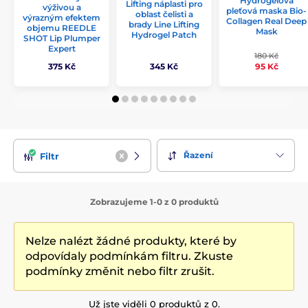
Hydrogelová
Lifting náplasti pro
výživou a
pleťová maska Bio-
oblast čelisti a
výrazným efektem
Collagen Real Deep
brady Line Lifting
objemu REEDLE
Mask
Hydrogel Patch
SHOT Lip Plumper
Expert
180 Kč
375 Kč
345 Kč
95 Kč
Řazení
Filtr
Zobrazujeme 1-0 z 0 produktů
Nelze nalézt žádné produkty, které by
odpovídaly podmínkám filtru. Zkuste
podmínky změnit nebo filtr zrušit.
Už jste viděli 0 produktů z 0.