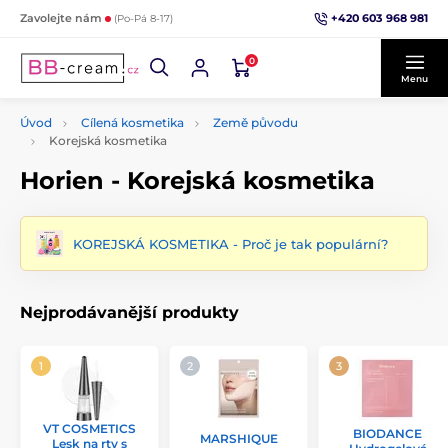
+420 603 968 981
Zavolejte nám
(Po-Pá 8-17)
0
Menu
Úvod
Cílená kosmetika
Země původu
Korejská kosmetika
Horien - Korejská kosmetika
KOREJSKÁ KOSMETIKA - Proč je tak populární?
Nejprodávanější produkty
VT COSMETICS
BIODANCE
MARSHIQUE
Lesk na rty s