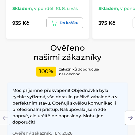
Skladem
,
v pondělí 10. 8. u vás
Skladem
,
v pondě
935 Kč
375 Kč
Do košíku
Ověřeno
našimi zákazníky
zákazníků doporučuje
100%
náš obchod
Moc příjemné překvapení! Objednávka byla
rychle vyřízená, vše dorazilo pečlivě zabalené a v
perfektním stavu. Oceňuji skvělou komunikaci i
profesionální přístup. Nakupovala jsem zde
poprvé, ale určitě ne naposledy. Mohu jen
doporučit!
Ověřený zákazník, 11. 7. 2026