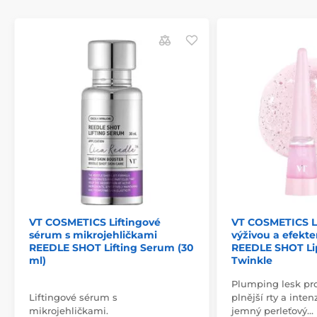
VT COSMETICS Liftingové
VT COSMETICS Le
sérum s mikrojehličkami
výživou a efek
REEDLE SHOT Lifting Serum (30
REEDLE SHOT Li
ml)
Twinkle
Plumping lesk pr
Liftingové sérum s
plnější rty a inten
mikrojehličkami.
jemný perleťový…