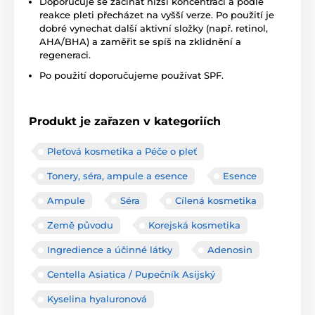
Doporučuje se začínat nižší koncentrací a podle
reakce pleti přecházet na vyšší verze. Po použití je
dobré vynechat další aktivní složky (např. retinol,
AHA/BHA) a zaměřit se spíš na zklidnění a
regeneraci.
Po použití doporučujeme používat SPF.
Produkt je zařazen v kategoriích
Pleťová kosmetika a Péče o pleť
Tonery, séra, ampule a esence
Esence
Ampule
Séra
Cílená kosmetika
Země původu
Korejská kosmetika
Ingredience a účinné látky
Adenosin
Centella Asiatica / Pupečník Asijský
Kyselina hyaluronová