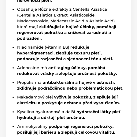
nerovnosti pleti.
Obsahuje Různé extrakty z Centella Asiatica
(Centella Asiatica Extract, Asiaticoside,
Madecassoside, Madecassic Acid a Asiatic Acid),
které mají
zklidňující a hojivé účinky, pomáhají
regenerovat pokožku a snižovat zarudnutí a
podráždění.
Niacinamide (vitamin B3)
redukuje
hyperpigmentaci, zlepšuje texturu pleti,
podporuje rozjasnění a sjednocení tónu pleti.
Adenosine má
anti-aging účinky, pomáhá
redukovat vrásky a zlepšuje pružnost pokožky.
Propolis má
antibakteriální a hojivé vlastnosti,
zklidňuje podrážděnou nebo problematickou pleť.
Makadamový olej
vyživuje pokožku, zlepšuje její
elasticitu a poskytuje ochranu před vysoušením.
Kyselina hyaluronová a další
hydratační látky pleť
hydratují a udržují pleť pružnou.
Aminokyseliny
podporují regeneraci pokožky,
posilují její bariéru a zlepšují celkovou vitalitu.