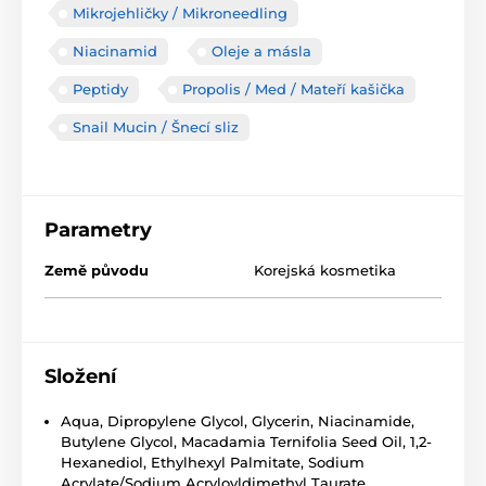
Mikrojehličky / Mikroneedling
Niacinamid
Oleje a másla
Peptidy
Propolis / Med / Mateří kašička
Snail Mucin / Šnecí sliz
Parametry
Země původu
Korejská kosmetika
Složení
Aqua, Dipropylene Glycol, Glycerin, Niacinamide,
Butylene Glycol, Macadamia Ternifolia Seed Oil, 1,2-
Hexanediol, Ethylhexyl Palmitate, Sodium
Acrylate/Sodium Acryloyldimethyl Taurate