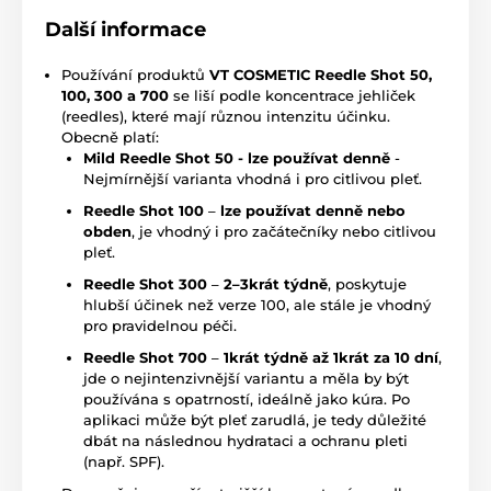
Další informace
Používání produktů
VT COSMETIC Reedle Shot 50,
100, 300 a 700
se liší podle koncentrace jehliček
(reedles), které mají různou intenzitu účinku.
Obecně platí:
Mild Reedle Shot 50 - lze používat denně
-
Nejmírnější varianta vhodná i pro citlivou pleť.
Reedle Shot 100
–
lze používat denně nebo
obden
, je vhodný i pro začátečníky nebo citlivou
pleť.
Reedle Shot 300
–
2–3krát týdně
, poskytuje
hlubší účinek než verze 100, ale stále je vhodný
pro pravidelnou péči.
Reedle Shot 700
–
1krát týdně až 1krát za 10 dní
,
jde o nejintenzivnější variantu a měla by být
používána s opatrností, ideálně jako kúra. Po
aplikaci může být pleť zarudlá, je tedy důležité
dbát na následnou hydrataci a ochranu pleti
(např. SPF).