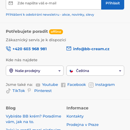
Zde napište váš e-mail
Přihlásit
Přihlášení k odebírání newsletru - akce, novinky, slevy
Potřebujete poradit
offline
Zákaznický servis je k dispozici
+420 603 968 981
info@bb-cream.cz
Kde nás najdete
Naše prodejny
Čeština
Jsme také na:
Youtube
Facebook
Instagram
TikTok
Pinterest
Blog
Informace
Vybíráte BB krém? Poradíme
Kontakty
vám, jak na to.
Prodejna v Praze
Jaký je rozdíl mezi pleťovým