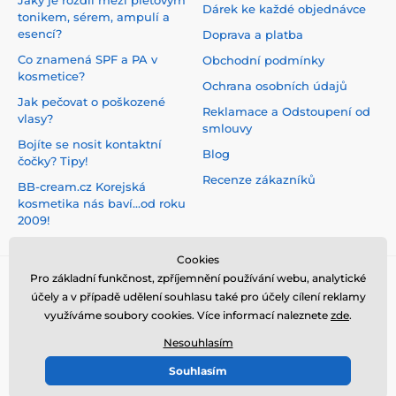
Dárek ke každé objednávce
tonikem, sérem, ampulí a
esencí?
Doprava a platba
Co znamená SPF a PA v
Obchodní podmínky
kosmetice?
Ochrana osobních údajů
Jak pečovat o poškozené
Reklamace a Odstoupení od
vlasy?
smlouvy
Bojíte se nosit kontaktní
Blog
čočky? Tipy!
Recenze zákazníků
BB-cream.cz Korejská
kosmetika nás baví...od roku
2009!
Cookies
Pro základní funkčnost, zpříjemnění používání webu, analytické
účely a v případě udělení souhlasu také pro účely cílení reklamy
využíváme soubory cookies. Více informací naleznete
zde
.
Nesouhlasím
Souhlasím
© 2026 www.bb-cream.cz ⦁ E-shop vytvořila
SIMPLIA.cz