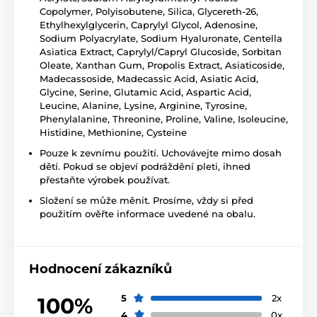
Copolymer, Polyisobutene, Silica, Glycereth-26,
Ethylhexylglycerin, Caprylyl Glycol, Adenosine,
Sodium Polyacrylate, Sodium Hyaluronate, Centella
Asiatica Extract, Caprylyl/Capryl Glucoside, Sorbitan
Oleate, Xanthan Gum, Propolis Extract, Asiaticoside,
Madecassoside, Madecassic Acid, Asiatic Acid,
Glycine, Serine, Glutamic Acid, Aspartic Acid,
Leucine, Alanine, Lysine, Arginine, Tyrosine,
Phenylalanine, Threonine, Proline, Valine, Isoleucine,
Histidine, Methionine, Cysteine
Pouze k zevnímu použití. Uchovávejte mimo dosah
dětí. Pokud se objeví podráždění pleti, ihned
přestaňte výrobek používat.
Složení se může měnit. Prosíme, vždy si před
použitím ověřte informace uvedené na obalu.
Hodnocení zákazníků
5
2x
100%
4
0x