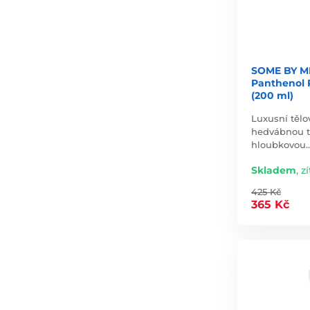
SOME BY MI
Panthenol 
(200 ml)
Luxusní tělo
hedvábnou t
hloubkovou
Skladem
,
zí
425 Kč
365 Kč