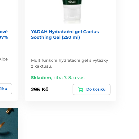
ťové
YADAH Hydratační gel Cactus
 97%
Soothing Gel (250 ml)
Aloe
Multifunkční hydratační gel s výtažky
z kaktusu.
Skladem
,
zítra 7. 8. u vás
šíku
295 Kč
Do košíku