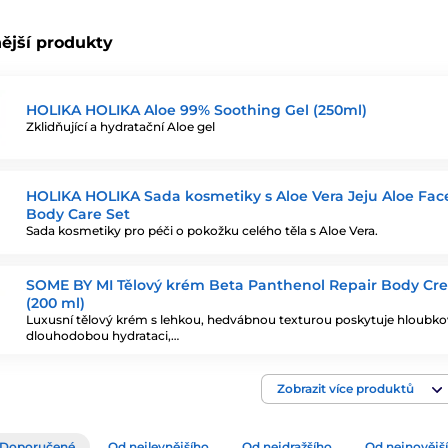
ější produkty
HOLIKA HOLIKA Aloe 99% Soothing Gel (250ml)
Zklidňující a hydratační Aloe gel
HOLIKA HOLIKA Sada kosmetiky s Aloe Vera Jeju Aloe Fac
Body Care Set
Sada kosmetiky pro péči o pokožku celého těla s Aloe Vera.
SOME BY MI Tělový krém Beta Panthenol Repair Body Cr
(200 ml)
Luxusní tělový krém s lehkou, hedvábnou texturou poskytuje hloubk
dlouhodobou hydrataci,…
Zobrazit více produktů
Doporučené
Od nejlevnějšího
Od nejdražšího
Od nejnovějš