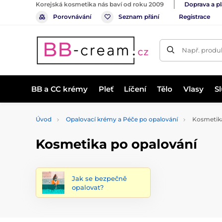
Korejská kosmetika nás baví od roku 2009
Doprava a p
Porovnávání
Seznam přání
Registrace
Např. produk
BB a CC krémy
Pleť
Líčení
Tělo
Vlasy
S
Úvod
Opalovací krémy a Péče po opalování
Kosmetika
Kosmetika po opalování
Jak se bezpečně
opalovat?