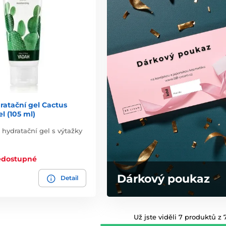
atační gel Cactus
l (105 ml)
 hydratační gel s výtažky
edostupné
Dárkový poukaz
Detail
Už jste viděli 7 produktů z 7