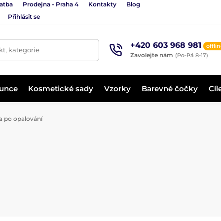
latba
Prodejna - Praha 4
Kontakty
Blog
Přihlásit se
+420 603 968 981
offli
t, kategorie
Zavolejte nám
(Po-Pá 8-17)
lunce
Kosmetické sady
Vzorky
Barevné čočky
Cíl
 po opalování