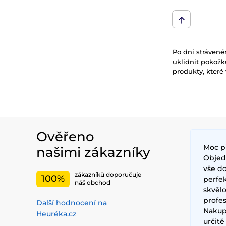
Po dni strávené
uklidnit pokožk
produkty, které
Ověřeno
Moc p
našimi zákazníky
Objedn
vše do
zákazníků doporučuje
100%
perfe
náš obchod
skvěl
profes
Další hodnocení na
Nakup
Heuréka.cz
určit