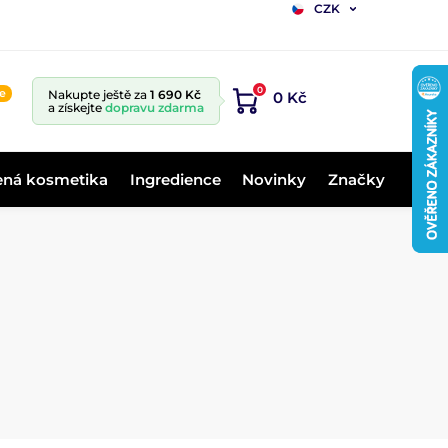
CZK
0
ne
Nakupte ještě za
1 690 Kč
0 Kč
a získejte
dopravu zdarma
ená kosmetika
Ingredience
Novinky
Značky