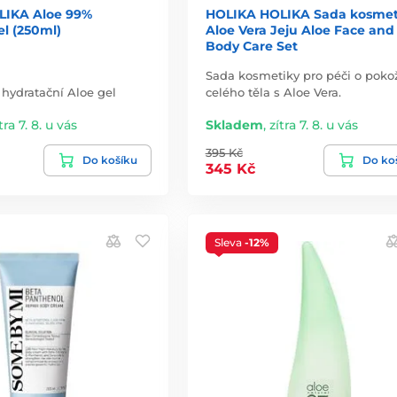
LIKA Aloe 99%
HOLIKA HOLIKA Sada kosmet
l (250ml)
Aloe Vera Jeju Aloe Face and
Body Care Set
Sada kosmetiky pro péči o poko
a hydratační Aloe gel
celého těla s Aloe Vera.
tra 7. 8. u vás
Skladem
,
zítra 7. 8. u vás
395 Kč
Do košíku
Do ko
345 Kč
Sleva
-12%