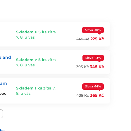
Sleva
-10%
Skladem > 5 ks
zítra
7. 8. u vás
225 Kč
249 Kč
e and
Sleva
-13%
Skladem > 5 ks
zítra
7. 8. u vás
345 Kč
395 Kč
eam
Sleva
-14%
Skladem 1 ks
zítra 7.
8. u vás
ovou
365 Kč
425 Kč
ího