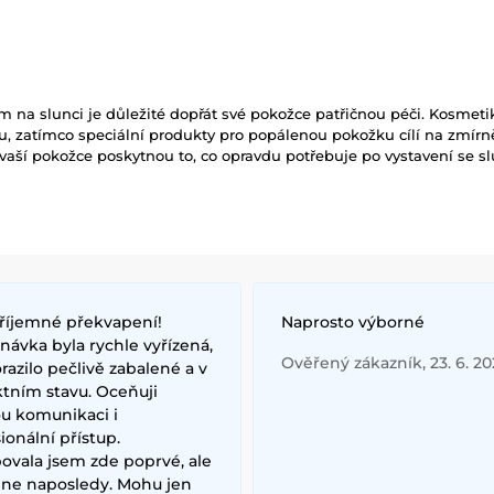
m na slunci je důležité dopřát své pokožce patřičnou péči. Kosmet
u, zatímco speciální produkty pro popálenou pokožku cílí na zmír
 vaší pokožce poskytnou to, co opravdu potřebuje po vystavení se sl
říjemné překvapení!
Naprosto výborné
ávka byla rychle vyřízená,
Ověřený zákazník, 23. 6. 2
razilo pečlivě zabalené a v
ktním stavu. Oceňuji
ou komunikaci i
ionální přístup.
ovala jsem zde poprvé, ale
ě ne naposledy. Mohu jen