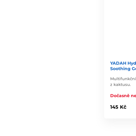
YADAH Hydr
Soothing Ge
Multifunkční
z kaktusu.
Dočasně n
145 Kč