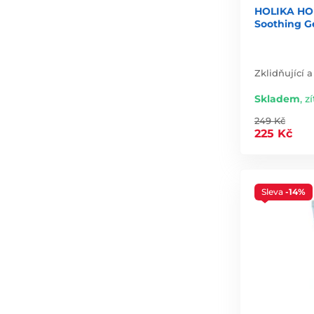
HOLIKA HO
Soothing Ge
Zklidňující 
Skladem
,
zí
249 Kč
225 Kč
Sleva
-14%