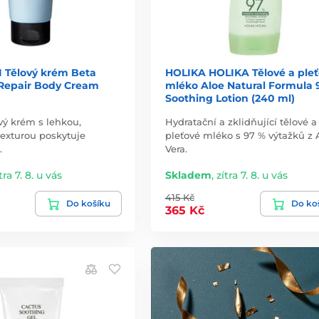
 Tělový krém Beta
HOLIKA HOLIKA Tělové a ple
Repair Body Cream
mléko Aloe Natural Formula
Soothing Lotion (240 ml)
vý krém s lehkou,
Hydratační a zklidňující tělové a
exturou poskytuje
pleťové mléko s 97 % výtažků z 
…
Vera.
tra 7. 8. u vás
Skladem
,
zítra 7. 8. u vás
415 Kč
Do košíku
Do ko
365 Kč