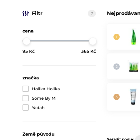
Filtr
Nejprodávan
7
cena
95 Kč
365 Kč
značka
Holika Holika
Some By Mi
Yadah
Země původu
Seřadit podle: