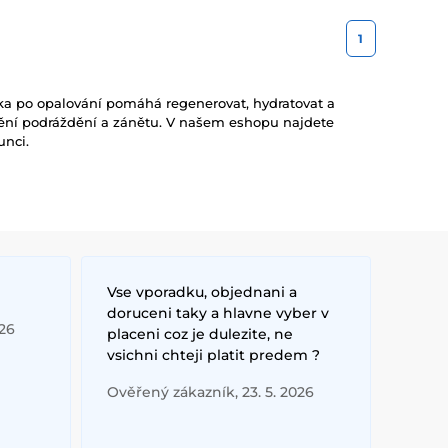
1
ika po opalování pomáhá regenerovat, hydratovat a
nění podráždění a zánětu. V našem eshopu najdete
unci.
Vse vporadku, objednani a
doruceni taky a hlavne vyber v
026
placeni coz je dulezite, ne
vsichni chteji platit predem ?
Ověřený zákazník, 23. 5. 2026