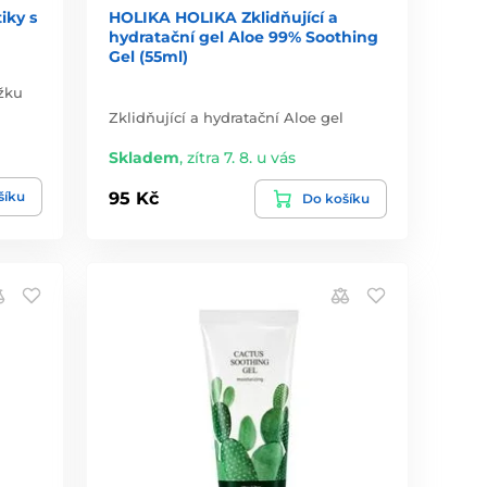
iky s
HOLIKA HOLIKA Zklidňující a
hydratační gel Aloe 99% Soothing
Gel (55ml)
žku
Zklidňující a hydratační Aloe gel
Skladem
,
zítra 7. 8. u vás
šíku
95 Kč
Do košíku