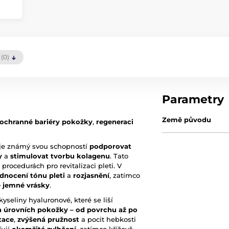
(0)
Parametry
Země původu
 ochranné bariéry pokožky
,
regeneraci
 je známý svou schopností
podporovat
y
a
stimulovat tvorbu kolagenu
. Tato
 procedurách pro revitalizaci pleti. V
ednocení tónu pleti
a
rozjasnění
, zatímco
 jemné vrásky
.
eliny hyaluronové, které se liší
h úrovních pokožky – od povrchu až po
tace
,
zvýšená pružnost
a pocit hebkosti