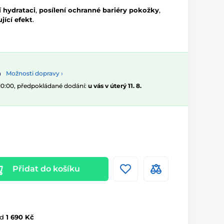
í hydrataci
,
posílení ochranné bariéry pokožky
,
jící efekt
.
Možnosti dopravy ›
 10:00, předpokládané dodání:
u vás v úterý 11. 8.
Přidat do košíku
d
1 690 Kč