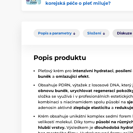
korejská péče o pleť miluje?
Popis a parametry
Složení
Diskuze
Popis produktu
Pleťový krém pro
intenzivní hydrataci
,
posílení
buněk
a
omlazující efekt
.
Obsahuje PDRN, výtažek z lososové DNA, který
obnovu buněk
,
urychlovat regeneraci pokožk
složka se využívá i v profesionálních estetických
kombinaci s niacinamidem spolu působí na
sj
adenosin aktivně
zlepšuje elasticitu
a
redukuje
Krém obsahuje unikátní komplex sedmi forem kys
velikostí molekul. Díky tomu
působí na různýc
hlubší vrstvy.
Výsledkem je
dlouhodobá hydra