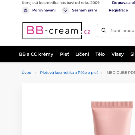
Korejská kosmetika nás baví od roku 2009
Doprava a p
Porovnávání
Seznam přání
Registrace
Např. produk
BB a CC krémy
Pleť
Líčení
Tělo
Vlasy
S
Úvod
Pleťová kosmetika a Péče o pleť
MEDICUBE PDRN 