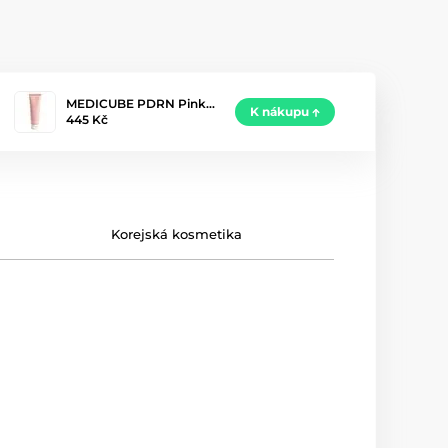
MEDICUBE PDRN Pink…
K nákupu
445 Kč
Korejská kosmetika