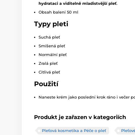
hydrataci a viditelně mladistvější pleť
.
Obsah balení 50 ml
Typy pleti
Suchá pleť
Smíšená pleť
Normální pleť
Zralá pleť
Citlivá pleť
Použití
Naneste krém jako poslední krok ráno i večer po č
Produkt je zařazen v kategoriích
Pleťová kosmetika a Péče o pleť
Pleťov