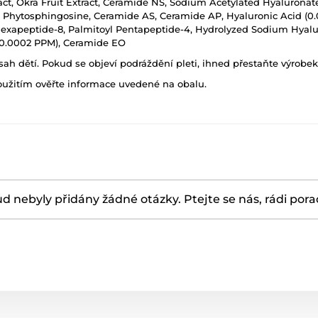
tract, Okra Fruit Extract, Ceramide NS, Sodium Acetylated Hyaluronat
ol, Phytosphingosine, Ceramide AS, Ceramide AP, Hyaluronic Acid (0
exapeptide-8, Palmitoyl Pentapeptide-4, Hydrolyzed Sodium Hyalur
 (0.0002 PPM), Ceramide EO
h dětí. Pokud se objeví podráždění pleti, ihned přestaňte výrobek
oužitím ověřte informace uvedené na obalu.
d nebyly přidány žádné otázky. Ptejte se nás, rádi por