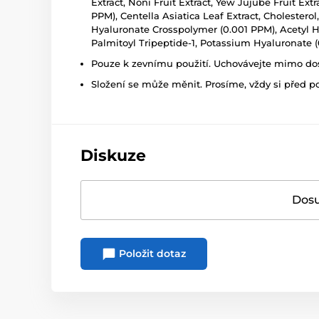
Extract, Noni Fruit Extract, Yew Jujube Fruit Ex
PPM), Centella Asiatica Leaf Extract, Cholester
Hyaluronate Crosspolymer (0.001 PPM), Acetyl H
Palmitoyl Tripeptide-1, Potassium Hyaluronate
Pouze k zevnímu použití. Uchovávejte mimo dosa
Složení se může měnit. Prosíme, vždy si před p
Diskuze
Dosu
Položit dotaz