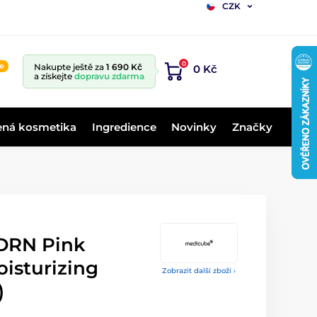
CZK
0
ne
Nakupte ještě za
1 690 Kč
0 Kč
a získejte
dopravu zdarma
ená kosmetika
Ingredience
Novinky
Značky
DRN Pink
isturizing
Zobrazit další zboží ›
)