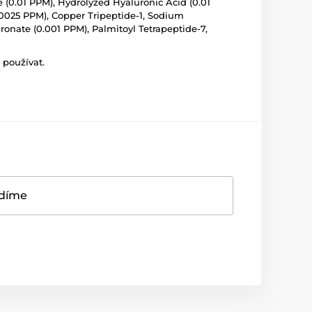
e (0.01 PPM), Hydrolyzed Hyaluronic Acid (0.01
.0025 PPM), Copper Tripeptide-1, Sodium
onate (0.001 PPM), Palmitoyl Tetrapeptide-7,
 používat.
adíme