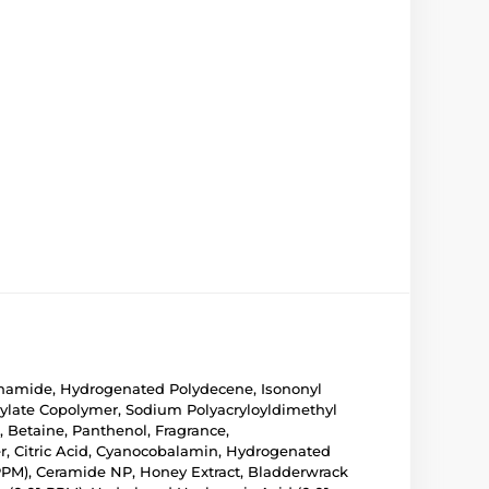
iacinamide, Hydrogenated Polydecene, Isononyl
crylate Copolymer, Sodium Polyacryloyldimethyl
 Betaine, Panthenol, Fragrance,
er, Citric Acid, Cyanocobalamin, Hydrogenated
 PPM), Ceramide NP, Honey Extract, Bladderwrack