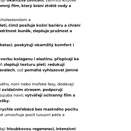
ťují
okamžité
zvlhčení
, zatímco křížově
jemný film, který brání ztrátě vody a
 cholesterolem a
eti, čímž posiluje kožní bariéru a chrání
držnost buněk, zlepšuje pružnost a
drataci
,
poskytují okamžitý komfort i
tvorbu kolagenu i elastinu
,
přispívají ke
eň
zlepšují texturu pleti
,
redukují
 svalech
, což
pomáhá vyhlazovat jemné
ského, noni nebo mořské řasy, dodávají
d oxidačním stresem
,
podporují
a jujuba navíc
vytvářejí ochranný film a
ožky.
 rychle vstřebává bez mastného pocitu
ě umocňuje pocit luxusní péče a
dají
hloubkovou regeneraci, intenzivní