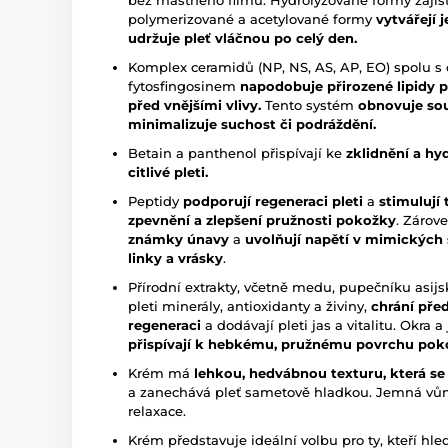
bez mastného filmu. Hydrolyzované formy zajiš
polymerizované a acetylované formy
vytvářejí 
udržuje pleť vláčnou po celý den.
Komplex ceramidů (NP, NS, AS, AP, EO) spolu s
fytosfingosinem
napodobuje přirozené lipidy pl
před vnějšími vlivy.
Tento systém
obnovuje sou
minimalizuje suchost či podráždění.
Betain a panthenol přispívají ke
zklidnění a hy
citlivé pleti.
Peptidy
podporují regeneraci pleti
a
stimulují 
zpevnění a zlepšení pružnosti pokožky
. Zárov
známky únavy
a
uvolňují napětí v mimických
linky a vrásky
.
Přírodní extrakty, včetně medu, pupečníku asij
pleti minerály, antioxidanty a živiny,
chrání pře
regeneraci
a dodávají pleti jas a vitalitu. Okra 
přispívají k hebkému, pružnému povrchu pok
Krém má
lehkou, hedvábnou texturu, která se
a zanechává pleť sametově hladkou. Jemná vůn
relaxace.
Krém představuje ideální volbu pro ty, kteří hle