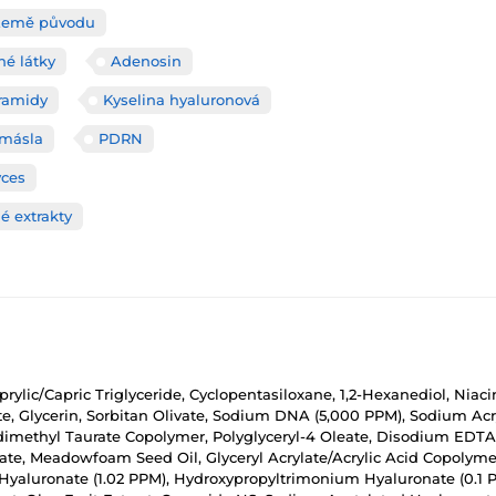
Země původu
né látky
Adenosin
ramidy
Kyselina hyaluronová
 másla
PDRN
yces
é extrakty
Caprylic/Capric Triglyceride, Cyclopentasiloxane, 1,2-Hexanediol, N
vate, Glycerin, Sorbitan Olivate, Sodium DNA (5,000 PPM), Sodium A
dimethyl Taurate Copolymer, Polyglyceryl-4 Oleate, Disodium EDTA,
arate, Meadowfoam Seed Oil, Glyceryl Acrylate/Acrylic Acid Copolym
um Hyaluronate (1.02 PPM), Hydroxypropyltrimonium Hyaluronate (0.1