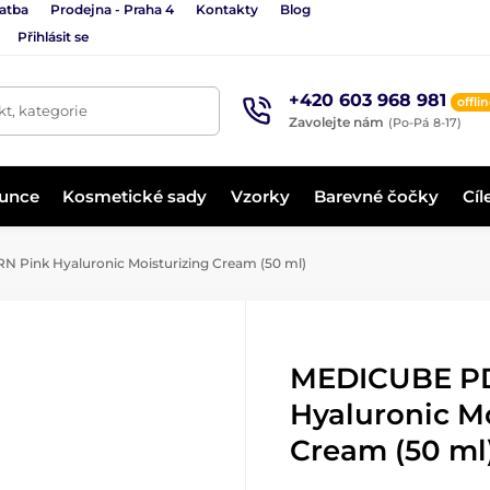
latba
Prodejna - Praha 4
Kontakty
Blog
Přihlásit se
+420 603 968 981
offli
t, kategorie
Zavolejte nám
(Po-Pá 8-17)
lunce
Kosmetické sady
Vzorky
Barevné čočky
Cíl
Pink Hyaluronic Moisturizing Cream (50 ml)
MEDICUBE P
Hyaluronic Mo
Cream (50 ml