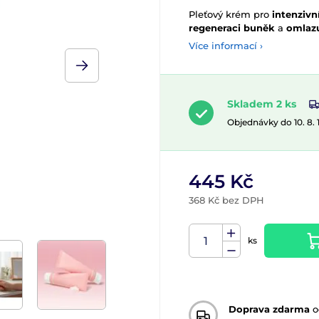
Pleťový krém pro
intenzivn
regeneraci buněk
a
omlazu
Více informací ›
Skladem 2 ks
Objednávky do 10. 8.
445 Kč
368 Kč bez DPH
ks
Doprava zdarma
o