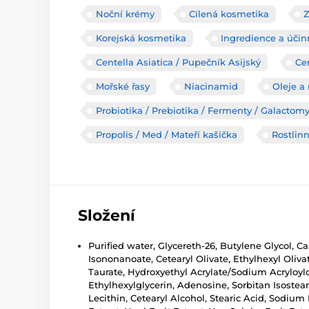
Noční krémy
Cílená kosmetika
Korejská kosmetika
Ingredience a účin
Centella Asiatica / Pupečník Asijský
Ce
Mořské řasy
Niacinamid
Oleje a
Probiotika / Prebiotika / Fermenty / Galactom
Propolis / Med / Mateří kašička
Rostlinn
Složení
Purified water, Glycereth-26, Butylene Glycol, 
Isononanoate, Cetearyl Olivate, Ethylhexyl Oli
Taurate, Hydroxyethyl Acrylate/Sodium Acryloyl
Ethylhexylglycerin, Adenosine, Sorbitan Isoste
Lecithin, Cetearyl Alcohol, Stearic Acid, Sodi