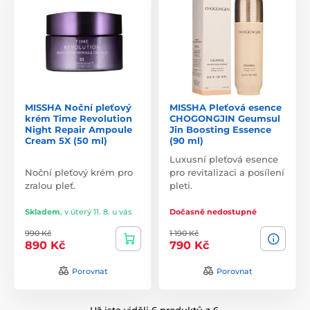
MISSHA Noční pleťový
MISSHA Pleťová esence
krém Time Revolution
CHOGONGJIN Geumsul
Night Repair Ampoule
Jin Boosting Essence
Cream 5X (50 ml)
(90 ml)
Luxusní pleťová esence
Noční pleťový krém pro
pro revitalizaci a posílení
zralou pleť.
pleti.
Skladem
,
v úterý 11. 8. u vás
Dočasně nedostupné
990 Kč
1 190 Kč
890 Kč
790 Kč
Porovnat
Porovnat
Už jste viděli 6 produktů z 6.