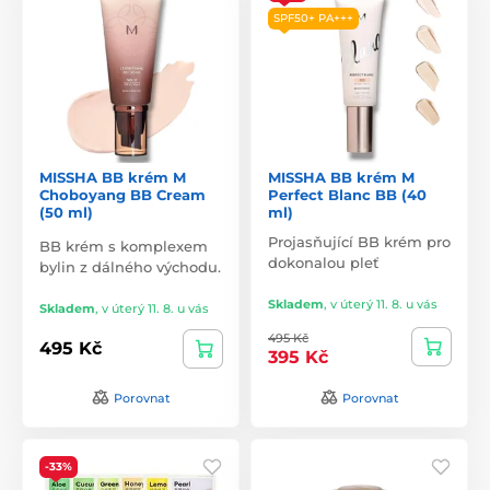
SPF50+ PA+++
MISSHA BB krém M
MISSHA BB krém M
Choboyang BB Cream
Perfect Blanc BB (40
(50 ml)
ml)
Projasňující BB krém pro
BB krém s komplexem
dokonalou pleť
bylin z dálného východu.
Skladem
,
v úterý 11. 8. u vás
Skladem
,
v úterý 11. 8. u vás
495 Kč
495 Kč
395 Kč
Porovnat
Porovnat
-33%