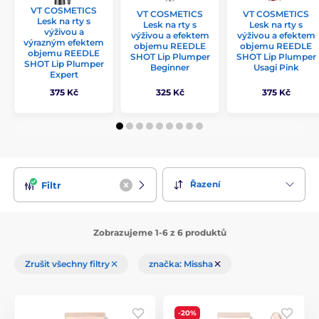
VT COSMETICS
VT COSMETICS
VT COSMETICS
Lesk na rty s
Lesk na rty s
Lesk na rty s
výživou a
výživou a efektem
výživou a efektem
výrazným efektem
objemu REEDLE
objemu REEDLE
objemu REEDLE
SHOT Lip Plumper
SHOT Lip Plumper
SHOT Lip Plumper
Beginner
Usagi Pink
Expert
375 Kč
325 Kč
375 Kč
Řazení
Filtr
Zobrazujeme 1-6 z 6 produktů
Zrušit všechny filtry
značka: Missha
-20%