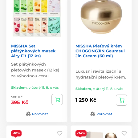
MISSHA Set
MISSHA Pleťový krém
plátýnkových masek
CHOGONGJIN Geumsul
Airy Fit (12 ks)
Jin Cream (60 ml)
Set plátýnkových
pleťových masek (12 ks)
Luxusní revitalizační a
za výhodnou cenu.
hydratační pleťový krém.
Skladem
,
v úterý 11. 8. u vás
Skladem
,
v úterý 11. 8. u vás
588 Kč
1 250 Kč
395 Kč
Porovnat
Porovnat
-10%
-34%