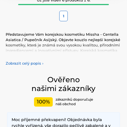
1
Představujeme Vám korejskou kosmetiku Missha - Centella
Asiatica / Pupečník Asijský. Objevte kouzlo nejlepší korejské
kosmetiky, která je známá svou vysokou kvalitou, přírodními
ingrediencemi a inovativními přístupy. Korejská kosmetika
nabízí vše, co potřebujete pro péči o pleť, tělo, i vlasy.
Vyzkoušejte tonery, séra, esence, pleťové krémy, vše pro
Zobrazit celý popis
›
odlíčení a čištění pleti. Korejská kosmetika se také
proslavila svými pleťovými sheet plátýnkovými maskami a
opalovacími krémy. Doporučujeme také vyzkoušet péči o
Ověřeno
vlasy, jako jsou šampony, kondicionery, masky, oleje a další.
našimi zákazníky
Nesmíme zapomenout také na dekorativní kosmetiku pro
Váš dokonalý makeup.
zákazníků doporučuje
100%
Mezi nejčastěji používané ingredience patří šnečí extrakt,
náš obchod
zelený čaj, aloe vera a kyselina hyaluronová, které poskytují
hloubkovou hydrataci, zklidňují pokožku a zlepšují její
Moc příjemné překvapení! Objednávka byla
elasticitu. Hlavními benefity korejské kosmetiky jsou
dlouhodobé výsledky, přírodní složení a inovativní
rychle vyřízená, vše dorazilo pečlivě zabalené a v