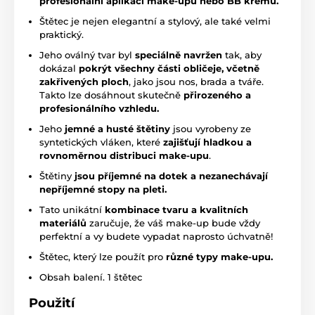
profesionální aplikaci make-upu nebo BB krému.
Štětec je nejen elegantní a stylový, ale také velmi
praktický.
Jeho oválný tvar byl
speciálně navržen
tak, aby
dokázal
pokrýt všechny části obličeje, včetně
zakřivených ploch
, jako jsou nos, brada a tváře.
Takto lze dosáhnout skutečně
přirozeného a
profesionálního vzhledu.
Jeho
jemné a husté štětiny
jsou vyrobeny ze
syntetických vláken, které
zajišťují hladkou a
rovnoměrnou distribuci make-upu
.
Štětiny
jsou příjemné na dotek a nezanechávají
nepříjemné stopy na pleti.
Tato unikátní
kombinace tvaru a kvalitních
materiálů
zaručuje, že váš make-up bude vždy
perfektní a vy budete vypadat naprosto úchvatně!
Štětec, který lze použít pro
různé typy make-upu.
Obsah balení. 1 štětec
Použití