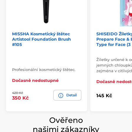
MISSHA Kosmetický štětec
SHISEIDO Žiletky
Artistool Foundation Brush
Prepare Face & 
#105
Type for Face (3 
Žiletky určené k 
jemných chloupků 
Profesionální kosmetický štětec.
zejména v citlivý
Dočasně nedostupné
Dočasně nedos
420 Kč
Detail
145 Kč
350 Kč
Ověřeno
našimi zákazníky