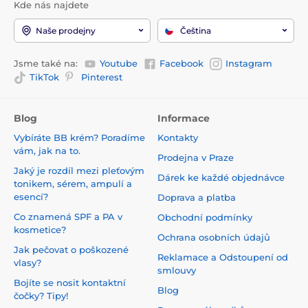
Kde nás najdete
Naše prodejny
Čeština
Jsme také na:
Youtube
Facebook
Instagram
TikTok
Pinterest
Blog
Informace
Vybíráte BB krém? Poradíme
Kontakty
vám, jak na to.
Prodejna v Praze
Jaký je rozdíl mezi pleťovým
Dárek ke každé objednávce
tonikem, sérem, ampulí a
esencí?
Doprava a platba
Co znamená SPF a PA v
Obchodní podmínky
kosmetice?
Ochrana osobních údajů
Jak pečovat o poškozené
Reklamace a Odstoupení od
vlasy?
smlouvy
Bojíte se nosit kontaktní
Blog
čočky? Tipy!