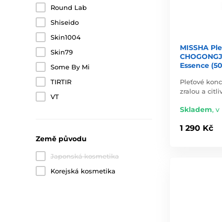
Round Lab
Shiseido
Skin1004
MISSHA Ple
Skin79
CHOGONGJI
Essence (50
Some By Mi
Pleťové kon
TIRTIR
zralou a citli
VT
Skladem
,
v
1 290 Kč
Země původu
Japonská kosmetika
Korejská kosmetika