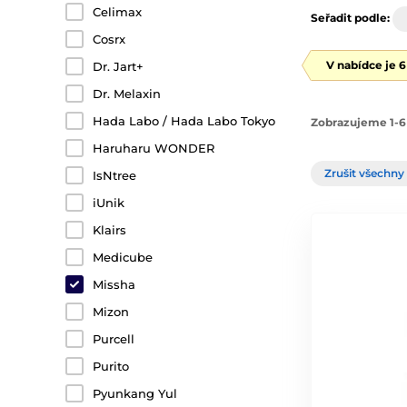
Celimax
Seřadit podle:
Cosrx
V nabídce je 
Dr. Jart+
Dr. Melaxin
Hada Labo / Hada Labo Tokyo
Zobrazujeme 1-6
Haruharu WONDER
Zrušit všechny 
IsNtree
iUnik
Klairs
Medicube
Missha
Mizon
Purcell
Purito
Pyunkang Yul