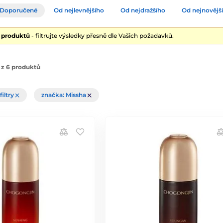
Doporučené
Od nejlevnějšího
Od nejdražšího
Od nejnovějš
6 produktů
- filtrujte výsledky přesně dle Vašich požadavků.
 z 6 produktů
filtry
značka: Missha