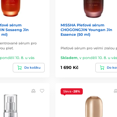
ťové sérum
MISSHA Pleťové sérum
N Sosaeng Jin
CHOGONGJIN Youngan Jin
 ml)
Essence (50 ml)
centrované sérum pro
vou pleť.
Pleťové sérum pro velmi zralou p
 pondělí 10. 8. u vás
Skladem
,
v pondělí 10. 8. u vá
1 690 Kč
Do košíku
Do ko
Sleva
-28%