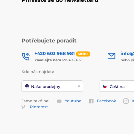
Přihlaste se do newsletteru
Potřebujete poradit
+420 603 968 981
info@
offline
Zavolejte nám
Po-Pá 8-17
nebo p
Kde nás najdete
Naše prodejny
Čeština
Jsme také na:
Youtube
Facebook
I
Pinterest