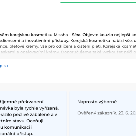
ám korejskou kosmetiku Missha - Séra. Objevte kouzlo nejlepší kor
diencemi a inovativními přístupy. Korejská kosmetika nabízí vše, co 
ence, pleťové krémy, vše pro odlíčení a čištění pleti. Korejská kosm
skami a opalovacími krémy. Doporučujeme také vyzkoušet péči o v
 zapomenout také na dekorativní kosmetiku pro Váš dokonalý mak
pis
›
používané ingredience patří šnečí extrakt, zelený čaj, aloe vera a 
ňují pokožku a zlepšují její elasticitu. Hlavními benefity korejské 
ologie, které zajišťují zdravou a zářivou pleť.
říjemné překvapení!
Naprosto výborné
ávka byla rychle vyřízená,
Ověřený zákazník, 23. 6. 2
razilo pečlivě zabalené a v
ktním stavu. Oceňuji
ou komunikaci i
ionální přístup.