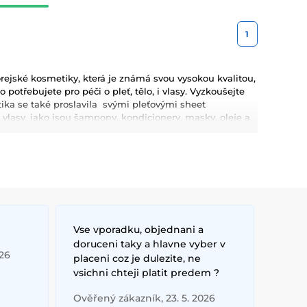
1
ejské kosmetiky, která je známá svou vysokou kvalitou,
potřebujete pro péči o pleť, tělo, i vlasy. Vyzkoušejte
etika se také proslavila svými pleťovými sheet
lasy, jako jsou šampony, kondicionery, masky, oleje a
eup.
kyselina hyaluronová, které poskytují hloubkovou
kosmetiky jsou dlouhodobé výsledky, přírodní složení a
Vse vporadku, objednani a
doruceni taky a hlavne vyber v
026
placeni coz je dulezite, ne
vsichni chteji platit predem ?
Ověřený zákazník, 23. 5. 2026