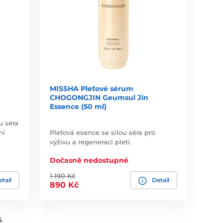
MISSHA Pleťové sérum
CHOGONGJIN Geumsul Jin
Essence (50 ml)
u séra
ní
Pleťová esence se silou séra pro
výživu a regeneraci pleti.
Dočasně nedostupné
1 190 Kč
tail
Detail
890 Kč
.