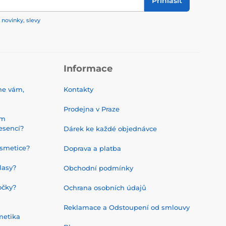
Přihlásit
 novinky, slevy
Informace
me vám,
Kontakty
Prodejna v Praze
ým
esencí?
Dárek ke každé objednávce
smetice?
Doprava a platba
lasy?
Obchodní podmínky
očky?
Ochrana osobních údajů
Reklamace a Odstoupení od smlouvy
metika