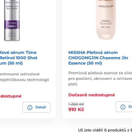
ťové sérum Time
MISSHA Pleťová sérum
Retinol 1000 Shot
CHOGONGJIN Chaeome Jin
um (50 ml)
Essence (50 ml)
Premiová pleťová esence se silo
ntrované retinolové
pro posílení, obnovení a omlaze
ojehličkovou technologií
pleti.
Dočasně nedostupné
edostupné
1 260 Kč
De
Detail
910 Kč
Už jste viděli 6 produktů z 6