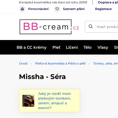
Korejská kosmetika nás baví od roku 2009
Doprava a p
Porovnávání
Seznam přání
Registrace
Např. produk
BB a CC krémy
Pleť
Líčení
Tělo
Vlasy
S
Úvod
Pleťová kosmetika a Péče o pleť
Tonery, séra, a
Missha - Séra
Jaký je rozdíl mezi
pleťovým tonikem,
sérem, ampulí a
esencí?