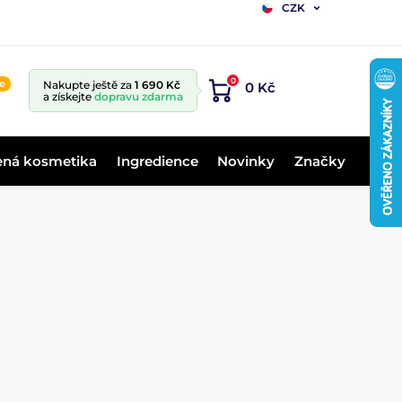
CZK
0
ne
Nakupte ještě za
1 690 Kč
0 Kč
a získejte
dopravu zdarma
ená kosmetika
Ingredience
Novinky
Značky