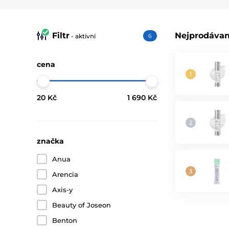
Filtr
Nejprodávan
- aktivní
6
cena
20 Kč
1 690 Kč
značka
Anua
Arencia
Axis-y
Beauty of Joseon
Benton