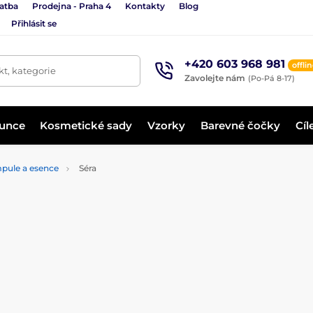
latba
Prodejna - Praha 4
Kontakty
Blog
Přihlásit se
+420 603 968 981
offli
t, kategorie
Zavolejte nám
(Po-Pá 8-17)
lunce
Kosmetické sady
Vzorky
Barevné čočky
Cíl
mpule a esence
Séra