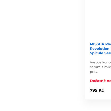
MISSHA Ple
Revolution 
Spicule Ser
Vysoce konce
sérum s mikr
pro…
Dočasně n
795 Kč