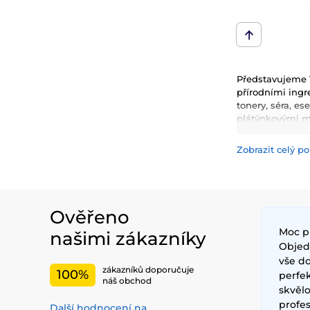
Představujeme V
přírodními ingre
tonery, séra, es
plátýnkovými ma
další. Nesmíme
Zobrazit celý po
Mezi nejčastěji 
hydrataci, zklid
inovativní techn
Ověřeno
Moc p
našimi zákazníky
Objedn
vše do
zákazníků doporučuje
100%
perfe
náš obchod
skvěl
profes
Další hodnocení na