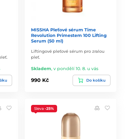
MISSHA Pleťové sérum Time
Revolution Primestem 100 Lifting
Serum (50 ml)
Liftingové pleťové sérum pro zralou
leť.
pleť.
s
Skladem
,
v pondělí 10. 8. u vás
990 Kč
šíku
Do košíku
Sleva
-25%