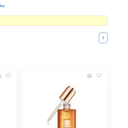
ího
1