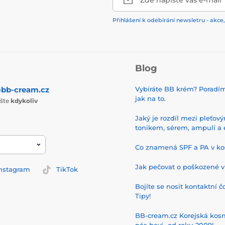
Zde napište váš e-mail
Přihlášení k odebírání newsletru - akce,
Blog
bb-cream.cz
Vybíráte BB krém? Poradí
jak na to.
ište
kdykoliv
Jaký je rozdíl mezi pleťov
tonikem, sérem, ampulí a 
Co znamená SPF a PA v ko
Jak pečovat o poškozené v
nstagram
TikTok
Bojíte se nosit kontaktní č
Tipy!
BB-cream.cz Korejská kos