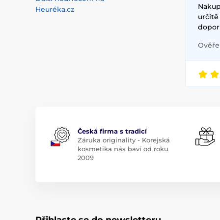
Nakup
Heuréka.cz
určit
doporu
Ověřen
Česká firma s tradicí
Záruka originality - Korejská
kosmetika nás baví od roku
2009