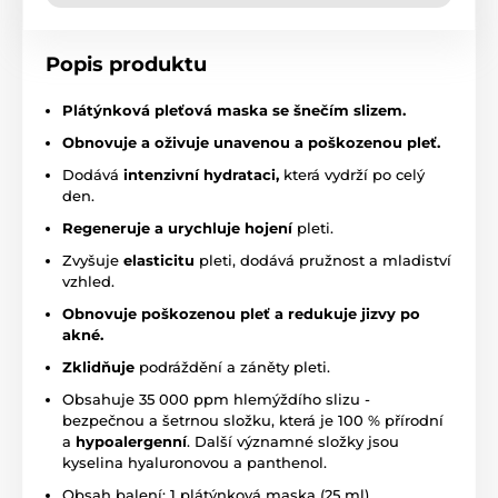
Popis produktu
Plátýnková pleťová maska se šnečím slizem.
Obnovuje a oživuje unavenou a poškozenou pleť.
Dodává
intenzivní hydrataci,
která vydrží po celý
den.
Regeneruje a urychluje hojení
pleti.
Zvyšuje
elasticitu
pleti, dodává pružnost a mladiství
vzhled.
Obnovuje poškozenou pleť a redukuje jizvy po
akné.
Zklidňuje
podráždění a záněty pleti.
Obsahuje 35 000 ppm hlemýždího slizu -
bezpečnou a šetrnou složku, která je 100 % přírodní
a
hypoalergenní
. Další významné složky jsou
kyselina hyaluronovou a panthenol.
Obsah balení: 1 plátýnková maska (25 ml)