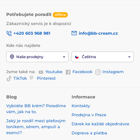
Potřebujete poradit
offline
Zákaznický servis je k dispozici
+420 603 968 981
info@bb-cream.cz
Kde nás najdete
Naše prodejny
Čeština
Jsme také na:
Youtube
Facebook
Instagram
TikTok
Pinterest
Blog
Informace
Vybíráte BB krém? Poradíme
Kontakty
vám, jak na to.
Prodejna v Praze
Jaký je rozdíl mezi pleťovým
Dárek ke každé objednávce
tonikem, sérem, ampulí a
esencí?
Doprava a platba