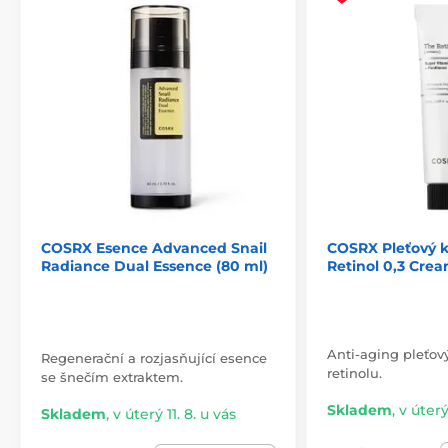
COSRX Esence Advanced Snail
COSRX Pleťový 
Radiance Dual Essence (80 ml)
Retinol 0,3 Crea
Anti-aging pleťov
Regenerační a rozjasňující esence
retinolu.
se šnečím extraktem.
Skladem
,
v úterý
Skladem
,
v úterý 11. 8. u vás