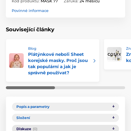
Kód produktu:
MASK 77
Záruka:
24 měsíců
Povinné informace
Související články
Blog
Zn
Plátýnkové neboli Sheet
Zn
korejské masky. Proč jsou
k
tak populární a jak je
správně používat?
Popis a parametry
Složení
Diskuze
(0)