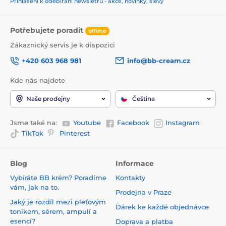
Přihlášení k odebírání newsletru - akce, novinky, slevy
Potřebujete poradit
offline
Zákaznický servis je k dispozici
+420 603 968 981
info@bb-cream.cz
Kde nás najdete
Naše prodejny
Čeština
Jsme také na:
Youtube
Facebook
Instagram
TikTok
Pinterest
Blog
Informace
Vybíráte BB krém? Poradíme
Kontakty
vám, jak na to.
Prodejna v Praze
Jaký je rozdíl mezi pleťovým
Dárek ke každé objednávce
tonikem, sérem, ampulí a
esencí?
Doprava a platba