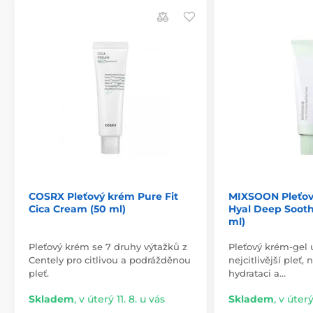
COSRX Pleťový krém Pure Fit
MIXSOON Pleťov
Cica Cream (50 ml)
Hyal Deep Soot
ml)
Pleťový krém se 7 druhy výtažků z
Pleťový krém-gel 
Centely pro citlivou a podrážděnou
nejcitlivější pleť,
pleť.
hydrataci a…
Skladem
,
v úterý 11. 8. u vás
Skladem
,
v úterý