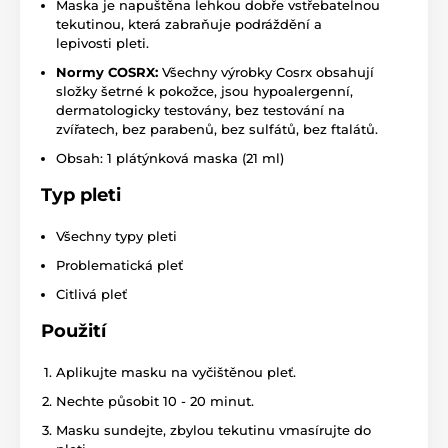
Maska je napuštěna lehkou dobře vstřebatelnou
tekutinou, která zabraňuje podráždění a
lepivosti pleti.
Normy COSRX:
Všechny výrobky Cosrx obsahují
složky šetrné k pokožce, jsou hypoalergenní,
dermatologicky testovány, bez testování na
zvířatech, bez parabenů, bez sulfátů, bez ftalátů.
Obsah: 1 plátýnková maska (21 ml)
Typ pleti
Všechny typy pleti
Problematická pleť
Citlivá pleť
Použití
Aplikujte masku na vyčištěnou pleť.
Nechte působit 10 - 20 minut.
Masku sundejte, zbylou tekutinu vmasírujte do