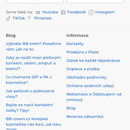
Jsme také na:
Youtube
Facebook
Instagram
TikTok
Pinterest
Blog
Informace
Vybíráte BB krém? Poradíme
Kontakty
vám, jak na to.
Prodejna v Praze
Jaký je rozdíl mezi pleťovým
Dárek ke každé objednávce
tonikem, sérem, ampulí a
esencí?
Doprava a platba
Co znamená SPF a PA v
Obchodní podmínky
kosmetice?
Ochrana osobních údajů
Jak pečovat o poškozené
Reklamace a Odstoupení od
vlasy?
smlouvy
Bojíte se nosit kontaktní
Blog
čočky? Tipy!
Recenze zákazníků
BB-cream.cz Korejská
kosmetika nás baví...od roku
2009!