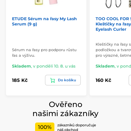
ETUDE Sérum na řasy My Lash
TOO COOL FOR
Serum (9 g)
Kleštičky na řasy
Eyelash Curler
Kleštičky na řasy
Sérum na řasy pro podporu růstu
podložkou a tvaro
řas a výživu.
pro výrazné, šetrn
Skladem
,
v pondělí 10. 8. u vás
Skladem
,
v pondě
185 Kč
160 Kč
Do košíku
Ověřeno
našimi zákazníky
zákazníků doporučuje
100%
náš obchod