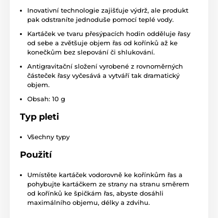
Inovativní technologie zajišťuje výdrž, ale produkt
pak odstraníte jednoduše pomocí teplé vody.
Kartáček ve tvaru přesýpacích hodin odděluje řasy
od sebe a zvětšuje objem řas od kořínků až ke
konečkům bez slepování či shlukování.
Antigravitační složení vyrobené z rovnoměrných
částeček řasy vyčesává a vytváří tak dramatický
objem.
Obsah: 10 g
Typ pleti
Všechny typy
Použití
Umístěte kartáček vodorovně ke kořínkům řas a
pohybujte kartáčkem ze strany na stranu směrem
od kořínků ke špičkám řas, abyste dosáhli
maximálního objemu, délky a zdvihu.