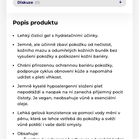
Diskuze
(0)
Popis produktu
Lehký čisticí gel s hydratačními účinky.
Jemně, ale účinně zbaví pokožku od nečistot,
kožního mazu a odumřelých kožních buněk bez
vysušení pokožky a poškození kožní bariéry.
Chrání přirozenou ochrannou bariéru pokožky,
podporuje cyklus obnovení kůže a napomáhá
udržet v pleti vlhkost.
Jemně kyselé hypoalergenní složení pleť
nepodráždí a naopak na ní zanechá příjemný pocit
čistoty. Je vegan, neobsahuje vůně a esenciální
oleje.
Lehká gelová konzistence se pomocí vody mění v
pěnu, která se lehce vstřebá do pokožky a svěží
vůně potěší i vaše další smysly.
Obsahuje: