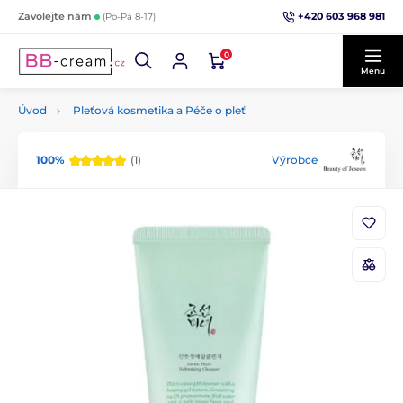
+420 603 968 981
Zavolejte nám
(Po-Pá 8-17)
0
Menu
Úvod
Pleťová kosmetika a Péče o pleť
100%
(1)
Výrobce