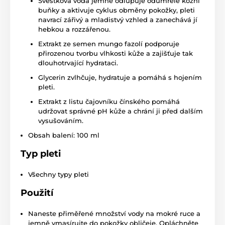
Švestková voda jemně odlupuje odumřelé kožní
buňky a aktivuje cyklus obměny pokožky, pleti
navrací zářivý a mladistvý vzhled a zanechává jí
hebkou a rozzářenou.
Extrakt ze semen mungo fazolí podporuje
přirozenou tvorbu vlhkosti kůže a zajišťuje tak
dlouhotrvající hydrataci.
Glycerin zvlhčuje, hydratuje a pomáhá s hojením
pleti.
Extrakt z listu čajovníku čínského pomáhá
udržovat správné pH kůže a chrání ji před dalším
vysušováním.
Obsah balení: 100 ml
Typ pleti
Všechny typy pleti
Použití
Naneste přiměřené množství vody na mokré ruce a
jemně vmasírujte do pokožky obličeje. Opláchněte