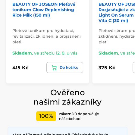
BEAUTY OF JOSEON Pleťové
BEAUTY OF JO
tonikum Glow Replenishing
Rozjasňující a z
Rice Milk (150 ml)
Light On Serum -
Vita C (30 ml)
Pleťové tonikum pro hydrataci,
Pleťové sérum pro
revitalizaci, zklidnění a projasnění
zklidnění, hydrata
pleti.
pleti.
Skladem
,
ve středu 12. 8. u vás
Skladem
,
ve stře
415 Kč
375 Kč
Do košíku
Ověřeno
našimi zákazníky
zákazníků doporučuje
100%
náš obchod