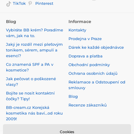
TikTok
Pinterest
Blog
Informace
Vybíráte BB krém? Poradíme
Kontakty
vám, jak na to.
Prodejna v Praze
Jaký je rozdíl mezi pleťovým
Dárek ke každé objednávce
tonikem, sérem, ampulí a
esencí?
Doprava a platba
Co znamená SPF a PA v
Obchodní podmínky
kosmetice?
Ochrana osobních údajů
Jak pečovat o poškozené
Reklamace a Odstoupení od
vlasy?
smlouvy
Bojíte se nosit kontaktní
Blog
čočky? Tipy!
Recenze zákazníků
BB-cream.cz Korejská
kosmetika nás baví...od roku
2009!
Cookies