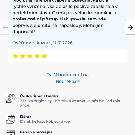
Moc příjemné překvapení! Objednávka byla
rychle vyřízená, vše dorazilo pečlivě zabalené a v
perfektním stavu. Oceňuji skvělou komunikaci i
profesionální přístup. Nakupovala jsem zde
poprvé, ale určitě ne naposledy. Mohu jen
doporučit!
Ověřený zákazník, 11. 7. 2026
Další hodnocení na
Heuréka.cz
Česká firma s tradicí
Záruka originality - Korejská kosmetika nás baví od roku
2009
Dárek
Dárek ke každé objednávce
Eshop a prodejna