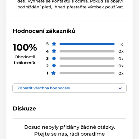
dětí. Vyhněte se kontaktu s očima. Pokud se objeví
podráždění pleti, ihned přestaňte výrobek používat.
Hodnocení zákazníků
5
1x
100%
4
0x
Ohodnotil
3
0x
1 zákazník
.
2
0x
1
0x
Zobrazit všechna hodnocení
Diskuze
Dosud nebyly přidány žádné otázky.
Ptejte se nás, rádi poradíme