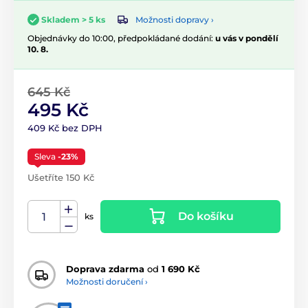
Možnosti dopravy ›
Skladem > 5 ks
Objednávky do 10:00, předpokládané dodání:
u vás v pondělí
10. 8.
645 Kč
495 Kč
409 Kč bez DPH
Sleva
-23%
Ušetříte 150 Kč
Do košíku
ks
Doprava zdarma
od
1 690 Kč
Možnosti doručení ›