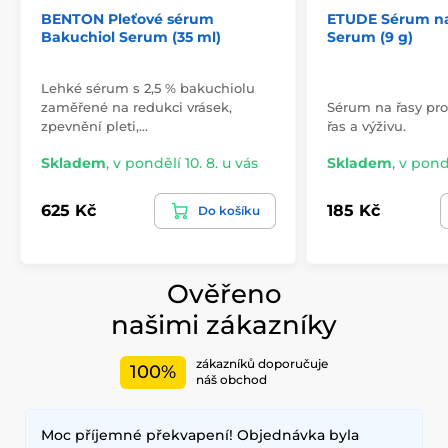
BENTON Pleťové sérum
ETUDE Sérum na
Bakuchiol Serum (35 ml)
Serum (9 g)
Lehké sérum s 2,5 % bakuchiolu
zaměřené na redukci vrásek,
Sérum na řasy pr
zpevnění pleti,…
řas a výživu.
Skladem
,
v pondělí 10. 8. u vás
Skladem
,
v pondě
625 Kč
185 Kč
Do košíku
Ověřeno
našimi zákazníky
zákazníků doporučuje
100%
náš obchod
Moc příjemné překvapení! Objednávka byla