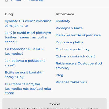
Blog
Informace
Vybíráte BB krém? Poradíme
Kontakty
vám, jak na to.
Prodejna v Praze
Jaký je rozdíl mezi pleťovým
Dárek ke každé objednávce
tonikem, sérem, ampulí a
esencí?
Doprava a platba
Co znamená SPF a PA v
Obchodní podmínky
kosmetice?
Ochrana osobních údajů
Jak pečovat o poškozené
Reklamace a Odstoupení od
vlasy?
smlouvy
Bojíte se nosit kontaktní
Blog
čočky? Tipy!
Recenze zákazníků
BB-cream.cz Korejská
kosmetika nás baví...od roku
2009!
Cookies