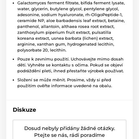
Galactomyces ferment filtrate, bifida ferment lysate,
water, glycerin, butylene glycol, pentylene glycol,
adesonine, sodium hyaluronate, rh-OligoPeptide-1,
ceramide NP, aloe barbadensis leaf extract, betaine,
panthenol, allantoin, althaea rosea root extract,
zanthoxylum piperium fruit extract, pulsatilla
koreana extract, usnea barbata (lichen) extract,
arginine, xanthan gum, hydrogenated lecithin,
polysorbate 20, lecithin.
Pouze k zevnímu použití. Uchovávejte mimo dosah
dětí. Vyhněte se kontaktu s očima. Pokud se objeví
podráždění pleti, ihned přestaňte výrobek používat.
Složení se může měnit. Prosíme, vždy si před
použitím ověřte informace uvedené na obalu.
Diskuze
Dosud nebyly přidány žádné otázky.
Ptejte se nás, rádi poradíme