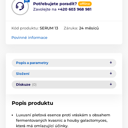
Potřebujete poradit?
offline
Zavolejte na
+420 603 968 981
Kód produktu:
SERUM 13
Záruka:
24 měsíců
Povinné informace
Popis a parametry
Složení
Diskuze
(0)
Popis produktu
Luxusní pleťová esence proti vráskám s obsahem
fermentovaných kvasnic a houby galactomyces,
která má omlazující účinky.