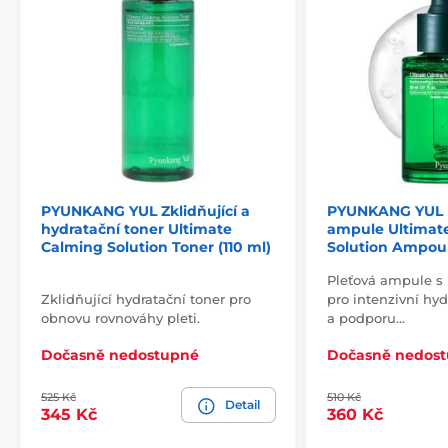
PYUNKANG YUL Zklidňující a
PYUNKANG YUL 
hydratační toner Ultimate
ampule Ultimat
Calming Solution Toner (110 ml)
Solution Ampoul
Pleťová ampule s 
Zklidňující hydratační toner pro
pro intenzivní hyd
obnovu rovnováhy pleti.
a podporu…
Dočasně nedostupné
Dočasně nedos
525 Kč
510 Kč
Detail
345 Kč
360 Kč