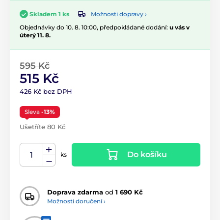
Možnosti dopravy ›
Skladem 1 ks
Objednávky do 10. 8. 10:00, předpokládané dodání:
u vás v
úterý 11. 8.
595 Kč
515 Kč
426 Kč bez DPH
Sleva
-13%
Ušetříte 80 Kč
Do košíku
ks
Doprava zdarma
od
1 690 Kč
Možnosti doručení ›