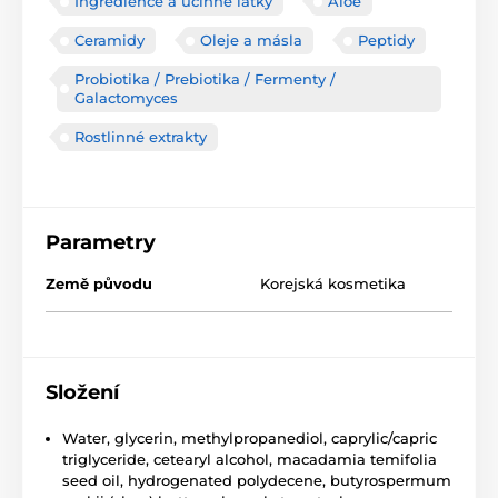
Ingredience a účinné látky
Aloe
Ceramidy
Oleje a másla
Peptidy
Probiotika / Prebiotika / Fermenty /
Galactomyces
Rostlinné extrakty
Parametry
Země původu
Korejská kosmetika
Složení
Water, glycerin, methylpropanediol, caprylic/capric
triglyceride, cetearyl alcohol, macadamia temifolia
seed oil, hydrogenated polydecene, butyrospermum