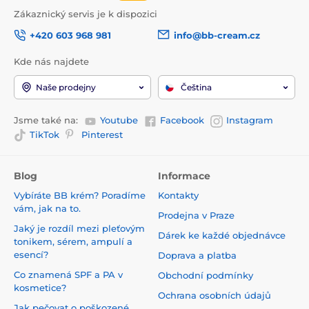
Zákaznický servis je k dispozici
+420 603 968 981
info@bb-cream.cz
Kde nás najdete
Naše prodejny
Čeština
Jsme také na:
Youtube
Facebook
Instagram
TikTok
Pinterest
Blog
Informace
Vybíráte BB krém? Poradíme
Kontakty
vám, jak na to.
Prodejna v Praze
Jaký je rozdíl mezi pleťovým
Dárek ke každé objednávce
tonikem, sérem, ampulí a
esencí?
Doprava a platba
Co znamená SPF a PA v
Obchodní podmínky
kosmetice?
Ochrana osobních údajů
Jak pečovat o poškozené