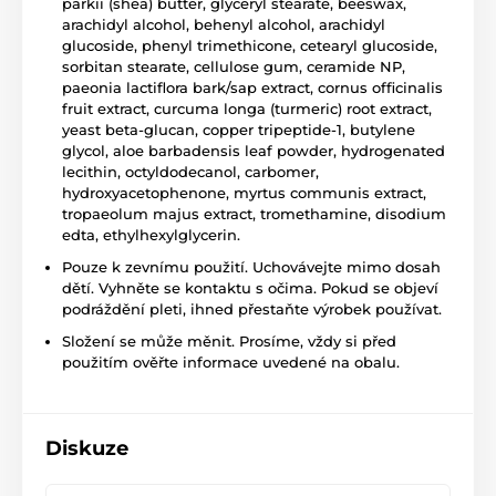
parkii (shea) butter, glyceryl stearate, beeswax,
arachidyl alcohol, behenyl alcohol, arachidyl
glucoside, phenyl trimethicone, cetearyl glucoside,
sorbitan stearate, cellulose gum, ceramide NP,
paeonia lactiflora bark/sap extract, cornus officinalis
fruit extract, curcuma longa (turmeric) root extract,
yeast beta-glucan, copper tripeptide-1, butylene
glycol, aloe barbadensis leaf powder, hydrogenated
lecithin, octyldodecanol, carbomer,
hydroxyacetophenone, myrtus communis extract,
tropaeolum majus extract, tromethamine, disodium
edta, ethylhexylglycerin.
Pouze k zevnímu použití. Uchovávejte mimo dosah
dětí. Vyhněte se kontaktu s očima. Pokud se objeví
podráždění pleti, ihned přestaňte výrobek používat.
Složení se může měnit. Prosíme, vždy si před
použitím ověřte informace uvedené na obalu.
Diskuze