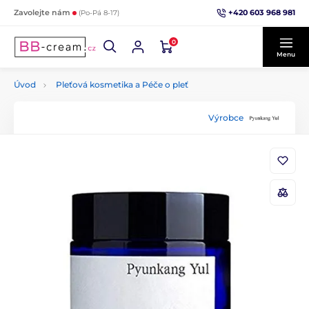
+420 603 968 981
Zavolejte nám
(Po-Pá 8-17)
0
Menu
Úvod
Pleťová kosmetika a Péče o pleť
Výrobce