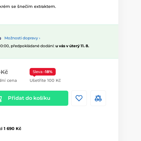
ý krém se šnečím extraktem.
Možnosti dopravy ›
 10:00, předpokládané dodání:
u vás v úterý 11. 8.
 Kč
Sleva
-18%
dní cena
Ušetříte 100 Kč
Přidat do košíku
d
1 690 Kč