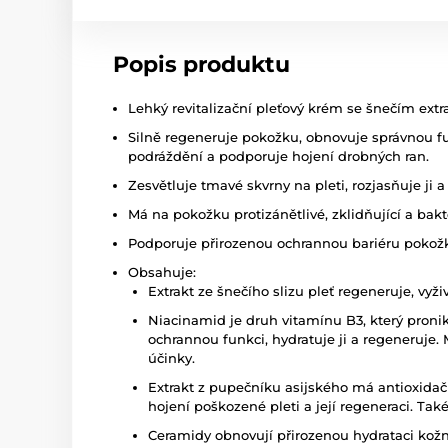
Popis produktu
Lehký revitalizační pleťový krém se šnečím ext
Silně regeneruje pokožku, obnovuje správnou fu
podráždění a podporuje hojení drobných ran.
Zesvětluje tmavé skvrny na pleti, rozjasňuje ji a 
Má na pokožku protizánětlivé, zklidňující a bakt
Podporuje přirozenou ochrannou bariéru pokožky
Obsahuje:
Extrakt ze šnečího slizu pleť regeneruje, vyživ
Niacinamid je druh vitamínu B3, který proni
ochrannou funkci, hydratuje ji a regeneruje. M
účinky.
Extrakt z pupečníku asijského má antioxidač
hojení poškozené pleti a její regeneraci. Tak
Ceramidy obnovují přirozenou hydrataci kožní