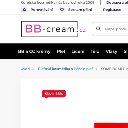
Korejská kosmetika nás baví od roku 2009
Doprava a p
Porovnávání
Seznam přání
Registrace
Např. produk
BB a CC krémy
Pleť
Líčení
Tělo
Vlasy
S
Úvod
Pleťová kosmetika a Péče o pleť
SOME BY MI Pleť
Sleva
-18%