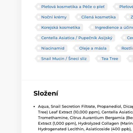
Pleťová kosmetika a Péče o pleť
Pleťov
Noční krémy
Cílená kosmetika
Korejská kosmetika
Ingredience a účin
Centella Asiatica / Pupečník Asijský
Ce
Niacinamid
Oleje a másla
Rostl
Snail Mucin / Šnecí sliz
Tea Tree
Složení
Aqua, Snail Secretion Filtrate, Propanediol, Dic
Tree) Leaf Extract (10,000 ppm), Centella Asiati
Tromethamine, Citrus Aurantium Bergamia (Berga
Extract (1,000 ppm), Hydrolyzed Collagen (Marine
Hydrogenated Lecithin, Asiaticoside (400 ppb),