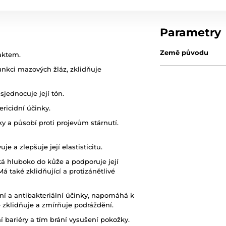
Parametry
Země původu
raktem.
nkci mazových žláz, zklidňuje
sjednocuje její tón.
ericidní účinky.
 a působí proti projevům stárnutí.
uje a zlepšuje její elastisticitu.
ká hluboko do kůže a podporuje její
á také zklidňující a protizánětlivé
ní a antibakteriální účinky, napomáhá k
é zklidňuje a zmírňuje podráždění.
 bariéry a tím brání vysušení pokožky.