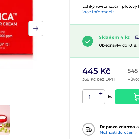
Lehký revitalizační pleťov
Více informací ›
Skladem 4 ks
Objednávky do 10. 8.
445 Kč
545
368 Kč bez DPH
Půvo
ks
Doprava zdarma
o
Možnosti doručení ›