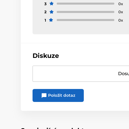
3
0x
2
0x
1
0x
Diskuze
Dosu
Položit dotaz