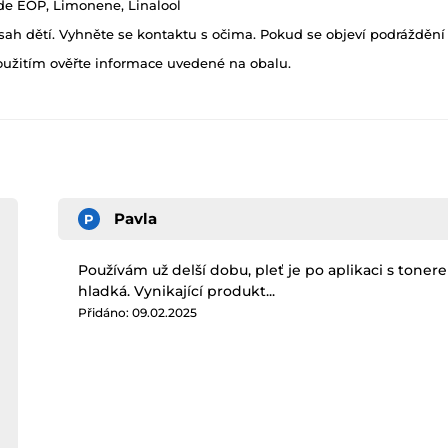
de EOP, Limonene, Linalool
h dětí. Vyhněte se kontaktu s očima. Pokud se objeví podráždění p
oužitím ověřte informace uvedené na obalu.
Pavla
P
Používám už delší dobu, pleť je po aplikaci s toner
hladká. Vynikající produkt...
Přidáno: 09.02.2025