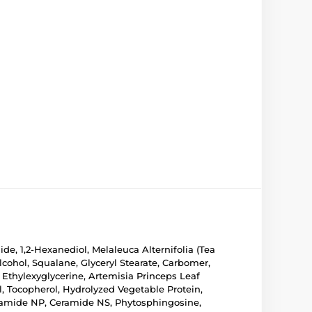
ide, 1,2-Hexanediol, Melaleuca Alternifolia (Tea
lcohol, Squalane, Glyceryl Stearate, Carbomer,
Ethylexyglycerine, Artemisia Princeps Leaf
l, Tocopherol, Hydrolyzed Vegetable Protein,
Ceramide NP, Ceramide NS, Phytosphingosine,