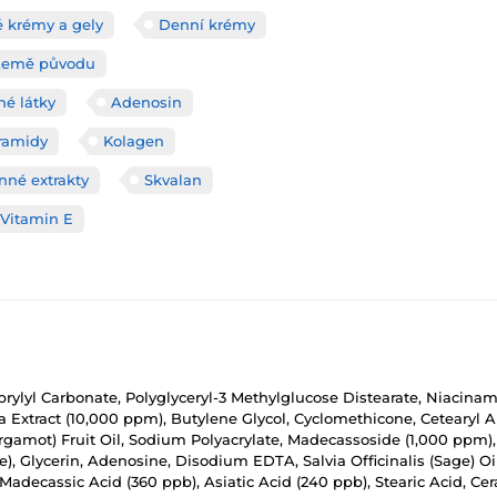
é krémy a gely
Denní krémy
Země původu
né látky
Adenosin
ramidy
Kolagen
inné extrakty
Skvalan
Vitamin E
aprylyl Carbonate, Polyglyceryl-3 Methylglucose Distearate, Niacinam
ca Extract (10,000 ppm), Butylene Glycol, Cyclomethicone, Cetearyl A
mot) Fruit Oil, Sodium Polyacrylate, Madecassoside (1,000 ppm), 
), Glycerin, Adenosine, Disodium EDTA, Salvia Officinalis (Sage) Oi
 Madecassic Acid (360 ppb), Asiatic Acid (240 ppb), Stearic Acid, 