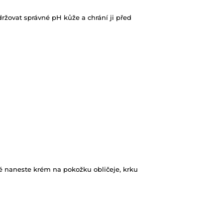
ržovat správné pH kůže a chrání ji před
té naneste krém na pokožku obličeje, krku