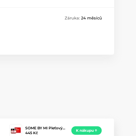
Záruka:
24 měsíců
SOME BY MI Pleťový…
K nákupu
445 Kč