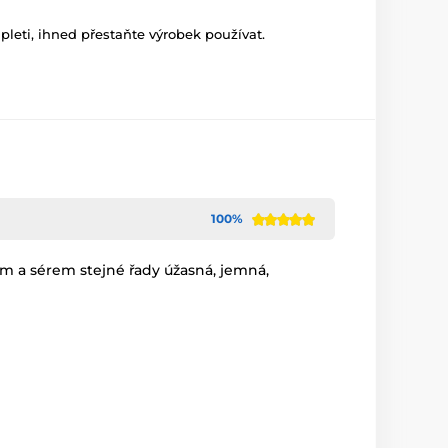
leti, ihned přestaňte výrobek používat.
100%
em a sérem stejné řady úžasná, jemná,