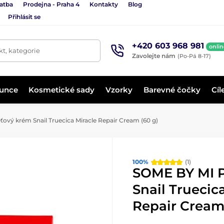
latba
Prodejna - Praha 4
Kontakty
Blog
Přihlásit se
+420 603 968 981
onlin
t, kategorie
Zavolejte nám
(Po-Pá 8-17)
lunce
Kosmetické sady
Vzorky
Barevné čočky
Cíl
ový krém Snail Truecica Miracle Repair Cream (60 g)
100%
(1)
SOME BY MI P
Snail Truecic
Repair Cream