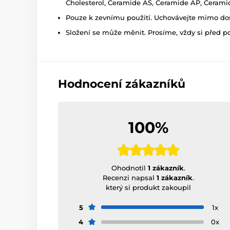
Cholesterol, Ceramide AS, Ceramide AP, Cerami
Pouze k zevnímu použití. Uchovávejte mimo dosa
Složení se může měnit. Prosíme, vždy si před p
Hodnocení zákazníků
100%
Ohodnotil
1 zákazník
.
Recenzi napsal
1 zákazník
.
který si produkt zakoupil
5
1x
4
0x