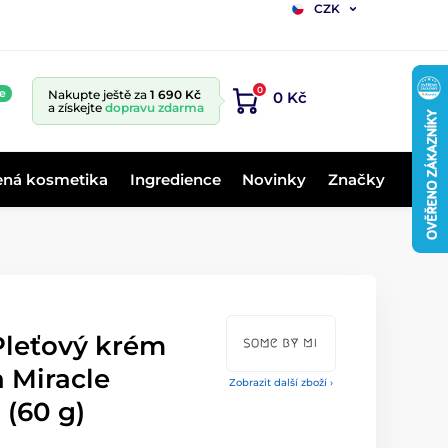
CZK
0
e
Nakupte ještě za
1 690 Kč
0 Kč
a získejte
dopravu zdarma
ená kosmetika
Ingredience
Novinky
Značky
leťový krém
a Miracle
Zobrazit další zboží ›
 (60 g)