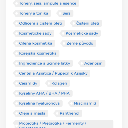
Tonery, séra, ampule a esence
Tonery a tonika
Séra
Odlíčení a čištění pleti
Čištění pleti
Kosmetické sady
Kosmetické sady
Cílená kosmetika
Země původu
Korejská kosmetika
Ingredience a účinné látky
Adenosin
Centella Asiatica / Pupečník Asijský
Ceramidy
Kolagen
Kyseliny AHA / BHA / PHA
Kyselina hyaluronová
Niacinamid
Oleje a másla
Panthenol
Probiotika / Prebiotika / Fermenty /