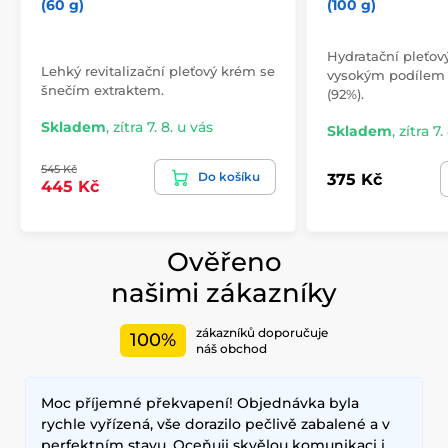
(60 g)
(100 g)
Hydratační pleťov
Lehký revitalizační pleťový krém se
vysokým podílem 
šnečím extraktem.
(92%).
Skladem
,
zítra 7. 8. u vás
Skladem
,
zítra 7.
545 Kč
Do košíku
375 Kč
445 Kč
Ověřeno
našimi zákazníky
zákazníků doporučuje
100%
náš obchod
Moc příjemné překvapení! Objednávka byla
rychle vyřízená, vše dorazilo pečlivě zabalené a v
perfektním stavu. Oceňuji skvělou komunikaci i