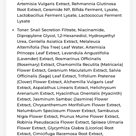
Artemisia Vulgaris Extract, Rehmannia Glutinosa
Root Extract, Ceramide NP, Bifida Ferment, Lysate,
Lactobacillus Ferment Lysate, Lactococcus Ferment
Lysate
Toner: Snail Secretion Filtrate, Niacinamide,
Dipropylene Glycol, 1,2-Hexanediol, Hydroxyethyl
Urea, Centella Asiatica Extract, Melaleuca
Alternifolia (Tea Tree) Leaf Water, Artemisia
Princeps Leaf Extract, Lavandula Angustifolia
(Lavender) Extract, Rosmarinus Officinalis
(Rosemary) Extract, Chamomilla Recutita (Matricaria)
Flower Extract, Geranium Maculatum Extract, Salvia
Officinalis (Sage) Leaf Extract, Trifolium Pratense
(Clover) Flower Extract, Alchemilla Vulgaris Leaf
Extract, Aspalathus Linearis Extract, Helichrysum
Arenarium Extract, Hyacinthus Onentalis (Hyacinth)
Extract, Jasminum Sambac (Jasmine) Flower
Extract, Chrysanthemum Morifolium Flower Extract,
Nelumbium Speciosum Flower Extract, Sambucus
Nigra Flower Extract, Prunus Mume Flower Extract,
Robinia Pseudacacia Flower Extract, Spiraea Ulmaria
Flower Extract, Glycyrrhiza Glabra (Licorice) Root
Extract, Cimicifuga Racemosa Root Extract,