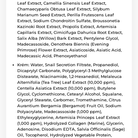
Leaf Extract, Camellia Sinensis Leaf Extract,
Chamaecyparis Obtusa Leaf Extract, Silybum
Marianum Seed Extract, Perilla Frutescens Leaf
Extract, Sodium Chondroitin Sulfate, Broussonetia
Kazinoki Root Extract, Propolis Extract, Artemisia
Capillaris Extract, Cimicifuga Dahurica Root Extract,
Salix Alba (Willow) Bark Extract, Pentylene Glycol,
Madecassoside, Oenothera Biennis (Evening
Primrose) Flower Extract, Asiaticoside, Asiatic Acid,
Madecassic Acid, Phenoxyethanol
Krém: Water, Snail Secretion Filtrate, Propanediol,
Dicaprylyl Carbonate, Polyglyceryl-3 Methylglucose
Distearate, Niacinamide, 1,2-Hexanediol, Melaleuca
Alternifolia (Tea Tree) Leaf Extract (10,000 ppm),
Centella Asiatica Extract (10,000 ppm), Butylene
Glycol, Cyclomethicone, Cetearyl Alcohol, Squalane,
Glyceryl Stearate, Carbomer, Tromethamine, Citrus
Aurantium Bergamia (Bergamot) Fruit Oil, Sodium
Polyacrylate, Madecassoside (1,000 ppm),
Ethylexyglycerine, Artemisia Princeps Leaf Extract
(1,000 ppm), Hydrolyzed Collagen (Marine), Glycerin,
Adenosine, Disodium EDTA, Salvia Officinalis (Sage)
Oil, Tocopherol, Hydrolyzed Vegetable Protein,