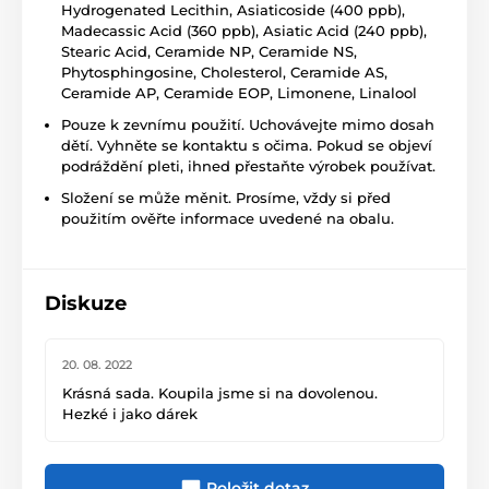
Hydrogenated Lecithin, Asiaticoside (400 ppb),
Madecassic Acid (360 ppb), Asiatic Acid (240 ppb),
Stearic Acid, Ceramide NP, Ceramide NS,
Phytosphingosine, Cholesterol, Ceramide AS,
Ceramide AP, Ceramide EOP, Limonene, Linalool
Pouze k zevnímu použití. Uchovávejte mimo dosah
dětí. Vyhněte se kontaktu s očima. Pokud se objeví
podráždění pleti, ihned přestaňte výrobek používat.
Složení se může měnit. Prosíme, vždy si před
použitím ověřte informace uvedené na obalu.
Diskuze
20. 08. 2022
Krásná sada. Koupila jsme si na dovolenou.
Hezké i jako dárek
Položit dotaz