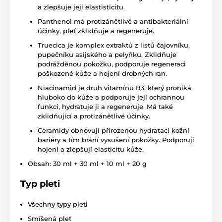
a zlepšuje její elastisticitu.
Panthenol má protizánětlivé a antibakteriální
účinky, pleť zklidňuje a regeneruje.
Truecica je komplex extraktů z listů čajovníku,
pupečníku asijského a pelyňku. Zklidňuje
podrážděnou pokožku, podporuje regeneraci
poškozené kůže a hojení drobných ran.
Niacinamid je druh vitamínu B3, který proniká
hluboko do kůže a podporuje její ochrannou
funkci, hydratuje ji a regeneruje. Má také
zklidňující a protizánětlivé účinky.
Ceramidy obnovují přirozenou hydrataci kožní
bariéry a tím brání vysušení pokožky. Podporují
hojení a zlepšují elasticitu kůže.
Obsah: 30 ml + 30 ml + 10 ml + 20 g
Typ pleti
Všechny typy pleti
Smíšená pleť