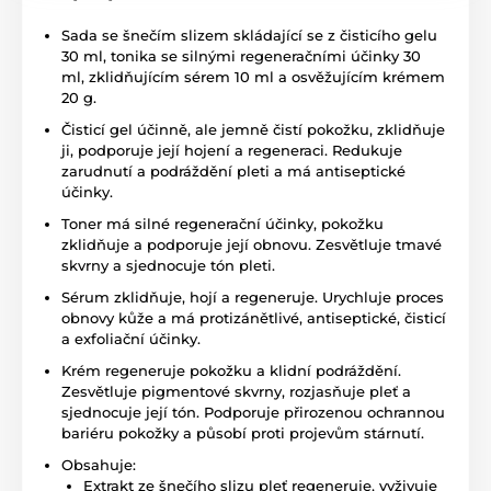
Sada se šnečím slizem skládající se z čisticího gelu
30 ml, tonika se silnými regeneračními účinky 30
ml, zklidňujícím sérem 10 ml a osvěžujícím krémem
20 g.
Čisticí gel účinně, ale jemně čistí pokožku, zklidňuje
ji, podporuje její hojení a regeneraci. Redukuje
zarudnutí a podráždění pleti a má antiseptické
účinky.
Toner má silné regenerační účinky, pokožku
zklidňuje a podporuje její obnovu. Zesvětluje tmavé
skvrny a sjednocuje tón pleti.
Sérum zklidňuje, hojí a regeneruje. Urychluje proces
obnovy kůže a má protizánětlivé, antiseptické, čisticí
a exfoliační účinky.
Krém regeneruje pokožku a klidní podráždění.
Zesvětluje pigmentové skvrny, rozjasňuje pleť a
sjednocuje její tón. Podporuje přirozenou ochrannou
bariéru pokožky a působí proti projevům stárnutí.
Obsahuje:
Extrakt ze šnečího slizu pleť regeneruje, vyživuje