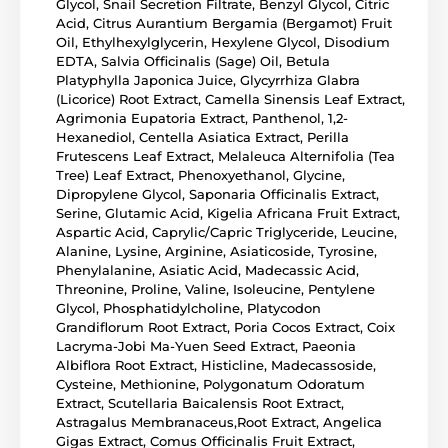
Glycol, Snail Secretion Filtrate, Benzyl Glycol, Citric
Acid, Citrus Aurantium Bergamia (Bergamot) Fruit
Oil, Ethylhexylglycerin, Hexylene Glycol, Disodium
EDTA, Salvia Officinalis (Sage) Oil, Betula
Platyphylla Japonica Juice, Glycyrrhiza Glabra
(Licorice) Root Extract, Camella Sinensis Leaf Extract,
Agrimonia Eupatoria Extract, Panthenol, 1,2-
Hexanediol, Centella Asiatica Extract, Perilla
Frutescens Leaf Extract, Melaleuca Alternifolia (Tea
Tree) Leaf Extract, Phenoxyethanol, Glycine,
Dipropylene Glycol, Saponaria Officinalis Extract,
Serine, Glutamic Acid, Kigelia Africana Fruit Extract,
Aspartic Acid, Caprylic/Capric Triglyceride, Leucine,
Alanine, Lysine, Arginine, Asiaticoside, Tyrosine,
Phenylalanine, Asiatic Acid, Madecassic Acid,
Threonine, Proline, Valine, Isoleucine, Pentylene
Glycol, Phosphatidylcholine, Platycodon
Grandiflorum Root Extract, Poria Cocos Extract, Coix
Lacryma-Jobi Ma-Yuen Seed Extract, Paeonia
Albiflora Root Extract, Histicline, Madecassoside,
Cysteine, Methionine, Polygonatum Odoratum
Extract, Scutellaria Baicalensis Root Extract,
Astragalus Membranaceus,Root Extract, Angelica
Gigas Extract, Comus Officinalis Fruit Extract,