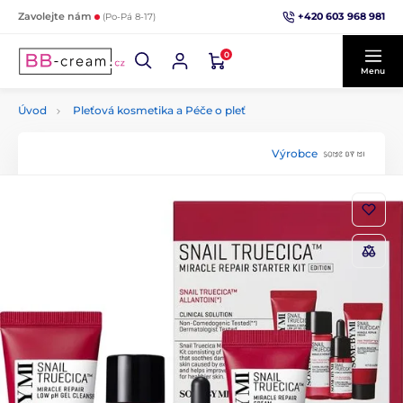
+420 603 968 981
Zavolejte nám
(Po-Pá 8-17)
0
Menu
Úvod
Pleťová kosmetika a Péče o pleť
Výrobce