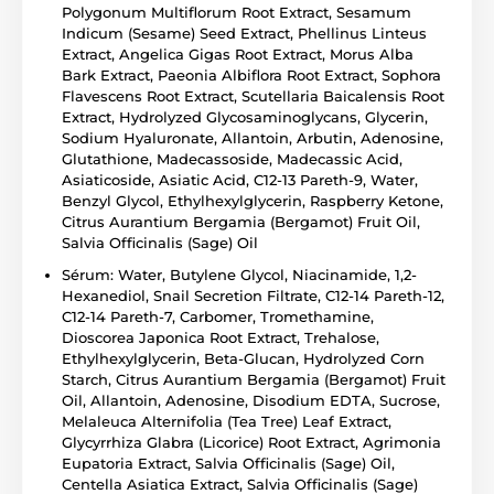
Polygonum Multiflorum Root Extract, Sesamum
Indicum (Sesame) Seed Extract, Phellinus Linteus
Extract, Angelica Gigas Root Extract, Morus Alba
Bark Extract, Paeonia Albiflora Root Extract, Sophora
Flavescens Root Extract, Scutellaria Baicalensis Root
Extract, Hydrolyzed Glycosaminoglycans, Glycerin,
Sodium Hyaluronate, Allantoin, Arbutin, Adenosine,
Glutathione, Madecassoside, Madecassic Acid,
Asiaticoside, Asiatic Acid, C12-13 Pareth-9, Water,
Benzyl Glycol, Ethylhexylglycerin, Raspberry Ketone,
Citrus Aurantium Bergamia (Bergamot) Fruit Oil,
Salvia Officinalis (Sage) Oil
Sérum: Water, Butylene Glycol, Niacinamide, 1,2-
Hexanediol, Snail Secretion Filtrate, C12-14 Pareth-12,
C12-14 Pareth-7, Carbomer, Tromethamine,
Dioscorea Japonica Root Extract, Trehalose,
Ethylhexylglycerin, Beta-Glucan, Hydrolyzed Corn
Starch, Citrus Aurantium Bergamia (Bergamot) Fruit
Oil, Allantoin, Adenosine, Disodium EDTA, Sucrose,
Melaleuca Alternifolia (Tea Tree) Leaf Extract,
Glycyrrhiza Glabra (Licorice) Root Extract, Agrimonia
Eupatoria Extract, Salvia Officinalis (Sage) Oil,
Centella Asiatica Extract, Salvia Officinalis (Sage)