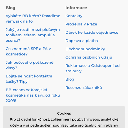
Blog
Informace
Vybíráte BB krém? Poradíme
Kontakty
vám, jak na to.
Prodejna v Praze
Jaký je rozdíl mezi pleťovým
Dárek ke každé objednávce
tonikem, sérem, ampulí a
esencí?
Doprava a platba
Co znamená SPF a PA v
Obchodní podmínky
kosmetice?
Ochrana osobních údajů
Jak pečovat o poškozené
Reklamace a Odstoupení od
vlasy?
smlouvy
Bojíte se nosit kontaktní
Blog
čočky? Tipy!
Recenze zákazníků
BB-cream.cz Korejská
kosmetika nás baví...od roku
2009!
Cookies
Pro základní funkčnost, zpříjemnění používání webu, analytické
účely a v případě udělení souhlasu také pro účely cílení reklamy