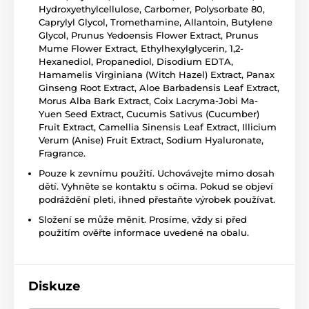
Hydroxyethylcellulose, Carbomer, Polysorbate 80,
Caprylyl Glycol, Tromethamine, Allantoin, Butylene
Glycol, Prunus Yedoensis Flower Extract, Prunus
Mume Flower Extract, Ethylhexylglycerin, 1,2-
Hexanediol, Propanediol, Disodium EDTA,
Hamamelis Virginiana (Witch Hazel) Extract, Panax
Ginseng Root Extract, Aloe Barbadensis Leaf Extract,
Morus Alba Bark Extract, Coix Lacryma-Jobi Ma-
Yuen Seed Extract, Cucumis Sativus (Cucumber)
Fruit Extract, Camellia Sinensis Leaf Extract, Illicium
Verum (Anise) Fruit Extract, Sodium Hyaluronate,
Fragrance.
Pouze k zevnímu použití. Uchovávejte mimo dosah
dětí. Vyhněte se kontaktu s očima. Pokud se objeví
podráždění pleti, ihned přestaňte výrobek používat.
Složení se může měnit. Prosíme, vždy si před
použitím ověřte informace uvedené na obalu.
Diskuze