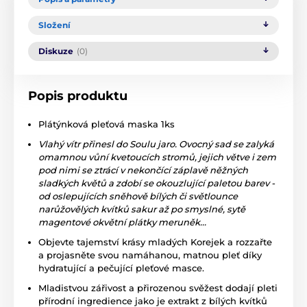
Složení
Diskuze
(0)
Popis produktu
Plátýnková pleťová maska 1ks
Vlahý vítr přinesl do Soulu jaro. Ovocný sad se zalyká
omamnou vůní kvetoucích stromů, jejich větve i zem
pod nimi se ztrácí v nekončící záplavě něžných
sladkých květů a zdobí se okouzlující paletou barev -
od oslepujících sněhově bílých či světlounce
narůžovělých kvítků sakur až po smyslné, sytě
magentové okvětní plátky meruněk...
Objevte tajemství krásy mladých Korejek a rozzařte
a projasněte svou namáhanou, matnou pleť díky
hydratující a pečující pleťové masce.
Mladistvou zářivost a přirozenou svěžest dodají pleti
přírodní ingredience jako je extrakt z bílých kvítků