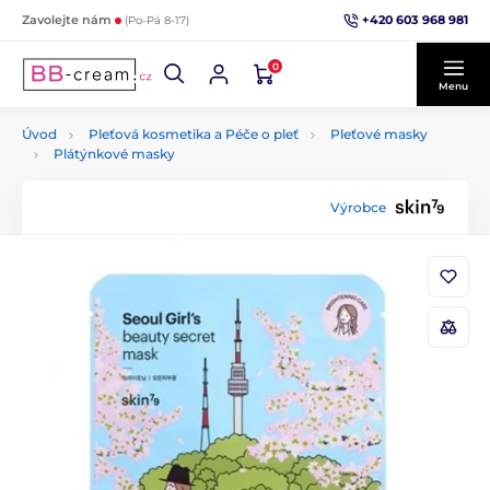
+420 603 968 981
Zavolejte nám
(Po-Pá 8-17)
0
Menu
Úvod
Pleťová kosmetika a Péče o pleť
Pleťové masky
Plátýnkové masky
Výrobce