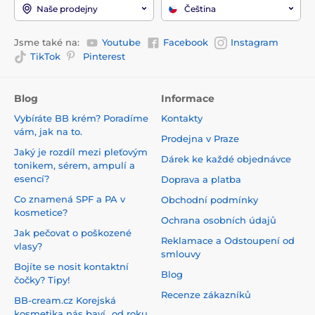
Naše prodejny
Čeština
Jsme také na:
Youtube
Facebook
Instagram
TikTok
Pinterest
Blog
Informace
Vybíráte BB krém? Poradíme
Kontakty
vám, jak na to.
Prodejna v Praze
Jaký je rozdíl mezi pleťovým
Dárek ke každé objednávce
tonikem, sérem, ampulí a
esencí?
Doprava a platba
Co znamená SPF a PA v
Obchodní podmínky
kosmetice?
Ochrana osobních údajů
Jak pečovat o poškozené
Reklamace a Odstoupení od
vlasy?
smlouvy
Bojíte se nosit kontaktní
Blog
čočky? Tipy!
Recenze zákazníků
BB-cream.cz Korejská
kosmetika nás baví...od roku