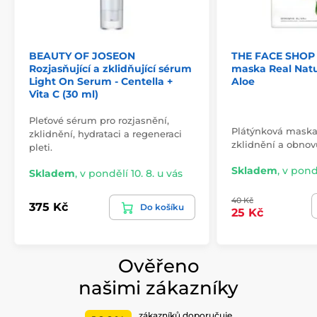
BEAUTY OF JOSEON
THE FACE SHOP 
Rozjasňující a zklidňující sérum
maska Real Nat
Light On Serum - Centella +
Aloe
Vita C (30 ml)
Pleťové sérum pro rozjasnění,
Plátýnková maska 
zklidnění, hydrataci a regeneraci
zklidnění a obnovu
pleti.
Skladem
,
v pondě
Skladem
,
v pondělí 10. 8. u vás
40 Kč
375 Kč
Do košíku
25 Kč
Ověřeno
našimi zákazníky
zákazníků doporučuje