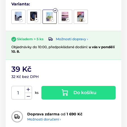
Varianta:
Možnosti dopravy ›
Skladem > 5 ks
Objednávky do 10:00, předpokládané dodání:
u vás v pondělí
10. 8.
39 Kč
32 Kč bez DPH
Do košíku
ks
Doprava zdarma
od
1 690 Kč
Možnosti doručení ›