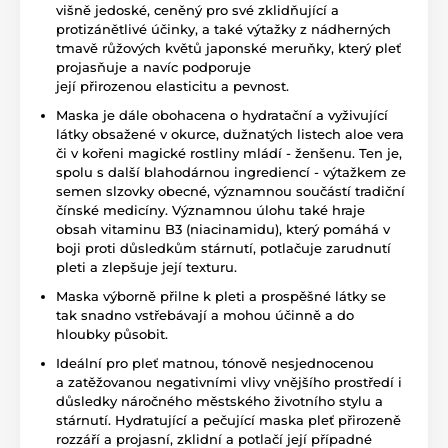
višně jedoské, ceněný pro své zklidňující a
protizánětlivé účinky, a také výtažky z nádherných
tmavě růžových květů japonské meruňky, který pleť
projasňuje a navíc podporuje
její přirozenou elasticitu a pevnost.
Maska je dále obohacena o hydratační a vyživující
látky obsažené v okurce, dužnatých listech aloe vera
či v kořeni magické rostliny mládí - ženšenu. Ten je,
spolu s další blahodárnou ingrediencí - výtažkem ze
semen slzovky obecné, významnou součástí tradiční
čínské medicíny. Významnou úlohu také hraje
obsah vitaminu B3 (niacinamidu), který pomáhá v
boji proti důsledkům stárnutí, potlačuje zarudnutí
pleti a zlepšuje její texturu.
Maska výborně přilne k pleti a prospěšné látky se
tak snadno vstřebávají a mohou účinně a do
hloubky působit.
Ideální pro pleť matnou, tónově nesjednocenou
a zatěžovanou negativními vlivy vnějšího prostředí i
důsledky náročného městského životního stylu a
stárnutí. Hydratující a pečující maska pleť přirozeně
rozzáří a projasní, zklidní a potlačí její případné