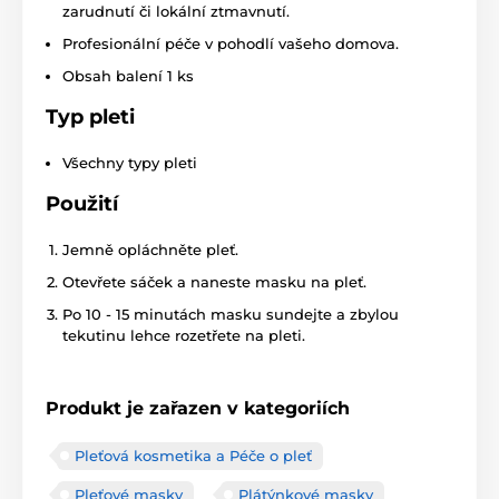
zarudnutí či lokální ztmavnutí.
Profesionální péče v pohodlí vašeho domova.
Obsah balení 1 ks
Typ pleti
Všechny typy pleti
Použití
Jemně opláchněte pleť.
Otevřete sáček a naneste masku na pleť.
Po 10 - 15 minutách masku sundejte a zbylou
tekutinu lehce rozetřete na pleti.
Produkt je zařazen v kategoriích
Pleťová kosmetika a Péče o pleť
Pleťové masky
Plátýnkové masky