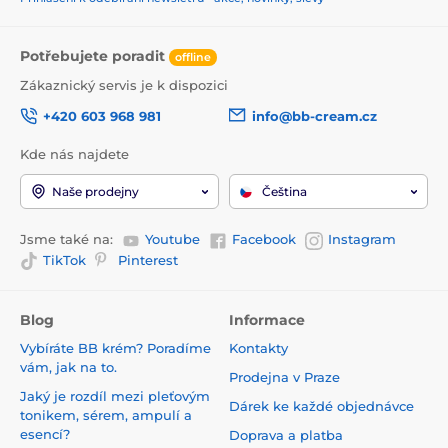
Potřebujete poradit
offline
Zákaznický servis je k dispozici
+420 603 968 981
info@bb-cream.cz
Kde nás najdete
Naše prodejny
Čeština
Jsme také na:
Youtube
Facebook
Instagram
TikTok
Pinterest
Blog
Informace
Vybíráte BB krém? Poradíme
Kontakty
vám, jak na to.
Prodejna v Praze
Jaký je rozdíl mezi pleťovým
Dárek ke každé objednávce
tonikem, sérem, ampulí a
esencí?
Doprava a platba