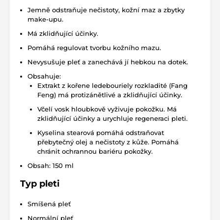
Jemně odstraňuje nečistoty, kožní maz a zbytky
make-upu.
Má zklidňující účinky.
Pomáhá regulovat tvorbu kožního mazu.
Nevysušuje pleť a zanechává jí hebkou na dotek.
Obsahuje:
Extrakt z kořene ledebouriely rozkladité (Fang
Feng) má protizánětlivé a zklidňující účinky.
Včelí vosk hloubkově vyživuje pokožku. Má
zklidňující účinky a urychluje regeneraci pleti.
Kyselina stearová pomáhá odstraňovat
přebytečný olej a nečistoty z kůže. Pomáhá
chránit ochrannou bariéru pokožky.
Obsah: 150 ml
Typ pleti
Smíšená pleť
Normální pleť