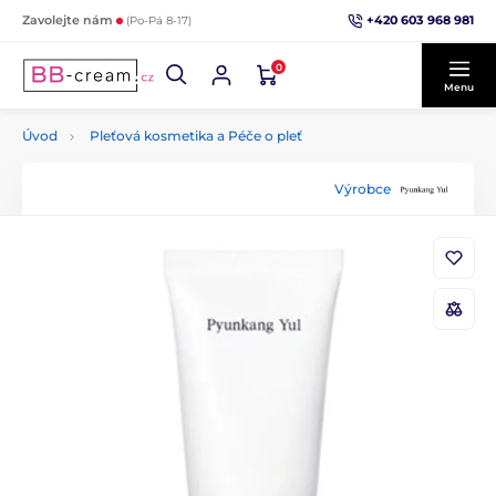
+420 603 968 981
Zavolejte nám
(Po-Pá 8-17)
0
Menu
Úvod
Pleťová kosmetika a Péče o pleť
Výrobce