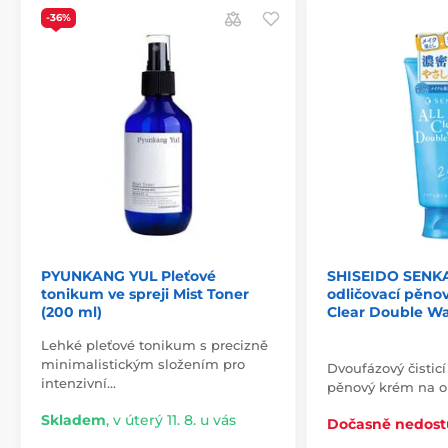
-36%
PYUNKANG YUL Pleťové
SHISEIDO SENKA 
tonikum ve spreji Mist Toner
odličovací pěno
(200 ml)
Clear Double Was
Lehké pleťové tonikum s precizně
minimalistickým složením pro
Dvoufázový čisticí
intenzivní…
pěnový krém na ob
Skladem
,
v úterý 11. 8. u vás
Dočasně nedos