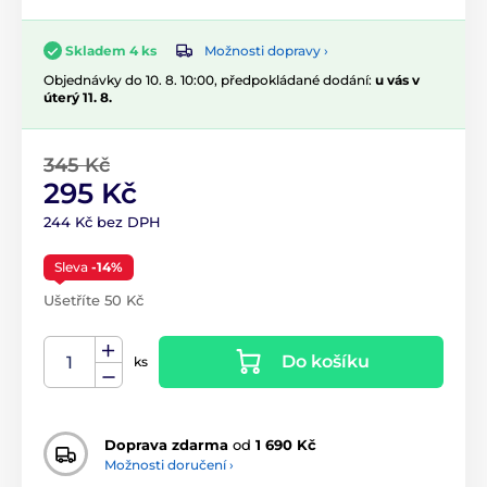
Možnosti dopravy ›
Skladem 4 ks
Objednávky do 10. 8. 10:00, předpokládané dodání:
u vás v
úterý 11. 8.
345 Kč
295 Kč
244 Kč bez DPH
Sleva
-14%
Ušetříte 50 Kč
Do košíku
ks
Doprava zdarma
od
1 690 Kč
Možnosti doručení ›