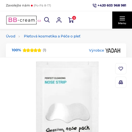
+420 603 968 981
Zavolejte nám
(Po-Pá 8-17)
0
Menu
Úvod
Pleťová kosmetika a Péče o pleť
100%
(1)
Výrobce