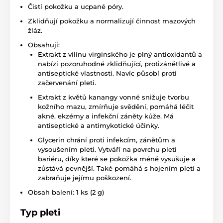
Čistí pokožku a ucpané póry.
Zklidňují pokožku a normalizují činnost mazových
žláz.
Obsahují:
Extrakt z vilínu virginského je plný antioxidantů a
nabízí pozoruhodné zklidňující, protizánětlivé a
antiseptické vlastnosti. Navíc působí proti
začervenání pleti.
Extrakt z květů kanangy vonné snižuje tvorbu
kožního mazu, zmírňuje svědění, pomáhá léčit
akné, ekzémy a infekční záněty kůže. Má
antiseptické a antimykotické účinky.
Glycerin chrání proti infekcím, zánětům a
vysoušením pleti. Vytváří na povrchu pleti
bariéru, díky které se pokožka méně vysušuje a
zůstává pevnější. Také pomáhá s hojením pleti a
zabraňuje jejímu poškození.
Obsah balení: 1 ks (2 g)
Typ pleti