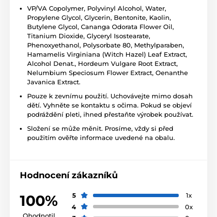
VP/VA Copolymer, Polyvinyl Alcohol, Water,
Propylene Glycol, Glycerin, Bentonite, Kaolin,
Butylene Glycol, Cananga Odorata Flower Oil,
Titanium Dioxide, Glyceryl Isostearate,
Phenoxyethanol, Polysorbate 80, Methylparaben,
Hamamelis Virginiana (Witch Hazel) Leaf Extract,
Alcohol Denat., Hordeum Vulgare Root Extract,
Nelumbium Speciosum Flower Extract, Oenanthe
Javanica Extract.
Pouze k zevnímu použití. Uchovávejte mimo dosah
dětí. Vyhněte se kontaktu s očima. Pokud se objeví
podráždění pleti, ihned přestaňte výrobek používat.
Složení se může měnit. Prosíme, vždy si před
použitím ověřte informace uvedené na obalu.
Hodnocení zákazníků
5
1x
100%
4
0x
Ohodnotil