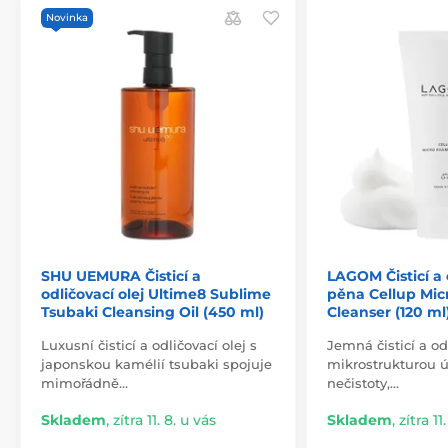
Novinka
SHU UEMURA Čisticí a
LAGOM Čisticí a 
odličovací olej Ultime8 Sublime
pěna Cellup Mi
Tsubaki Cleansing Oil (450 ml)
Cleanser (120 ml
Luxusní čisticí a odličovací olej s
Jemná čisticí a od
japonskou kamélií tsubaki spojuje
mikrostrukturou ú
mimořádně…
nečistoty,…
Skladem
,
zítra 11. 8. u vás
Skladem
,
zítra 11