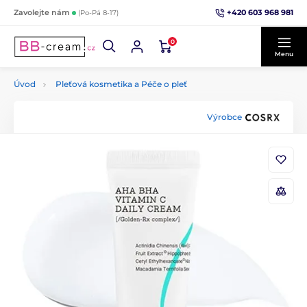
+420 603 968 981
Zavolejte nám
(Po-Pá 8-17)
0
Menu
Úvod
Pleťová kosmetika a Péče o pleť
Výrobce