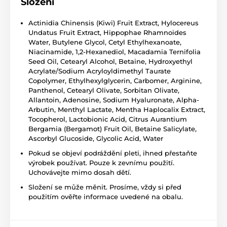
Složení
Actinidia Chinensis (Kiwi) Fruit Extract, Hylocereus
Undatus Fruit Extract, Hippophae Rhamnoides
Water, Butylene Glycol, Cetyl Ethylhexanoate,
Niacinamide, 1,2-Hexanediol, Macadamia Ternifolia
Seed Oil, Cetearyl Alcohol, Betaine, Hydroxyethyl
Acrylate/Sodium Acryloyldimethyl Taurate
Copolymer, Ethylhexylglycerin, Carbomer, Arginine,
Panthenol, Cetearyl Olivate, Sorbitan Olivate,
Allantoin, Adenosine, Sodium Hyaluronate, Alpha-
Arbutin, Menthyl Lactate, Mentha Haplocalix Extract,
Tocopherol, Lactobionic Acid, Citrus Aurantium
Bergamia (Bergamot) Fruit Oil, Betaine Salicylate,
Ascorbyl Glucoside, Glycolic Acid, Water
Pokud se objeví podráždění pleti, ihned přestaňte
výrobek používat. Pouze k zevnímu použití.
Uchovávejte mimo dosah dětí.
Složení se může měnit. Prosíme, vždy si před
použitím ověřte informace uvedené na obalu.