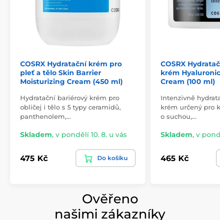
COSRX Hydratační krém pro
COSRX Hydratačn
pleť a tělo Skin Barrier
krém Hyaluronic
Moisturizing Cream (450 ml)
Cream (100 ml)
Hydratační bariérový krém pro
Intenzivně hydrat
obličej i tělo s 5 typy ceramidů,
krém určený pro 
panthenolem,…
o suchou,…
Skladem
,
v pondělí 10. 8. u vás
Skladem
,
v pondě
475 Kč
465 Kč
Do košíku
Ověřeno
našimi zákazníky