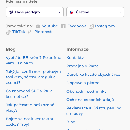
Kde nás najdete
Naše prodejny
Čeština
Jsme také na:
Youtube
Facebook
Instagram
TikTok
Pinterest
Blog
Informace
Vybíráte BB krém? Poradíme
Kontakty
vám, jak na to.
Prodejna v Praze
Jaký je rozdíl mezi pleťovým
Dárek ke každé objednávce
tonikem, sérem, ampulí a
esencí?
Doprava a platba
Co znamená SPF a PA v
Obchodní podmínky
kosmetice?
Ochrana osobních údajů
Jak pečovat o poškozené
Reklamace a Odstoupení od
vlasy?
smlouvy
Bojíte se nosit kontaktní
Blog
čočky? Tipy!