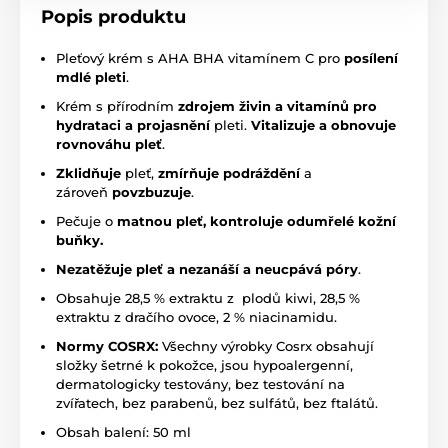
Popis produktu
Pleťový krém s AHA BHA vitamínem C pro
posílení
mdlé pleti
.
Krém s přírodním
zdrojem živin a vitamínů pro
hydrataci a projasnění
pleti.
Vitalizuje a obnovuje
rovnováhu pleť
.
Zklidňuje
pleť,
zmírňuje podráždění
a
zároveň
povzbuzuje
.
Pečuje o
matnou pleť, kontroluje odumřelé kožní
buňky.
Nezatěžuje pleť a nezanáší a neucpává póry
.
Obsahuje 28,5 % extraktu z plodů kiwi, 28,5 %
extraktu z dračího ovoce, 2 % niacinamidu.
Normy COSRX:
Všechny výrobky Cosrx obsahují
složky šetrné k pokožce, jsou hypoalergenní,
dermatologicky testovány, bez testování na
zvířatech, bez parabenů, bez sulfátů, bez ftalátů.
Obsah balení: 50 ml