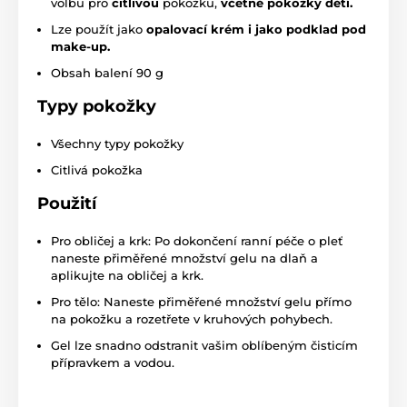
volbu pro
citlivou
pokožku,
včetně pokožky dětí.
Lze použít jako
opalovací krém i jako podklad pod
make-up.
Obsah balení 90 g
Typy pokožky
Všechny typy pokožky
Citlivá pokožka
Použití
Pro obličej a krk: Po dokončení ranní péče o pleť
naneste přiměřené množství gelu na dlaň a
aplikujte na obličej a krk.
Pro tělo: Naneste přiměřené množství gelu přímo
na pokožku a rozetřete v kruhových pohybech.
Gel lze snadno odstranit vašim oblíbeným čisticím
přípravkem a vodou.