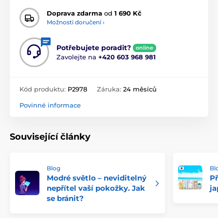
Doprava zdarma
od
1 690 Kč
Možnosti doručení ›
Potřebujete poradit?
online
Zavolejte na
+420 603 968 981
Kód produktu:
P2978
Záruka:
24 měsíců
Povinné informace
Související články
Blog
Bl
Modré světlo – neviditelný
P
nepřítel vaší pokožky. Jak
j
se bránit?