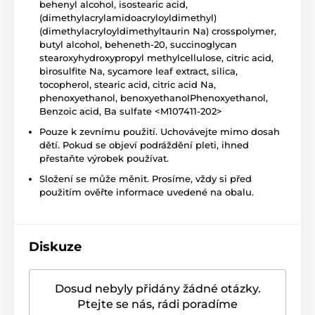
behenyl alcohol, isostearic acid,
(dimethylacrylamidoacryloyldimethyl)
(dimethylacryloyldimethyltaurin Na) crosspolymer,
butyl alcohol, beheneth-20, succinoglycan
stearoxyhydroxypropyl methylcellulose, citric acid,
birosulfite Na, sycamore leaf extract, silica,
tocopherol, stearic acid, citric acid Na,
phenoxyethanol, benoxyethanolPhenoxyethanol,
Benzoic acid, Ba sulfate <M107411-202>
Pouze k zevnímu použití. Uchovávejte mimo dosah
dětí. Pokud se objeví podráždění pleti, ihned
přestaňte výrobek používat.
Složení se může měnit. Prosíme, vždy si před
použitím ověřte informace uvedené na obalu.
Diskuze
Dosud nebyly přidány žádné otázky.
Ptejte se nás, rádi poradíme