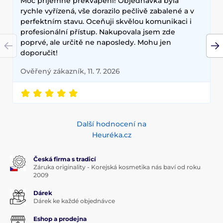
Moc příjemné překvapení! Objednávka byla
rychle vyřízená, vše dorazilo pečlivě zabalené a v
perfektním stavu. Oceňuji skvělou komunikaci i
profesionální přístup. Nakupovala jsem zde
poprvé, ale určitě ne naposledy. Mohu jen
doporučit!
Ověřený zákazník, 11. 7. 2026
Další hodnocení na
Heuréka.cz
Česká firma s tradicí
Záruka originality - Korejská kosmetika nás baví od roku
2009
Dárek
Dárek ke každé objednávce
Eshop a prodejna