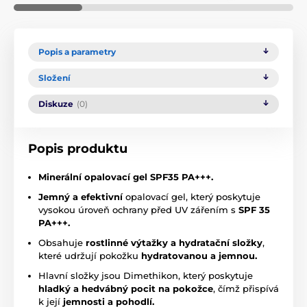
Popis a parametry
Složení
Diskuze
(0)
Popis produktu
Minerální opalovací gel SPF35 PA+++.
Jemný a efektivní
opalovací gel, který poskytuje
vysokou úroveň ochrany před UV zářením s
SPF 35
PA+++.
Obsahuje
rostlinné výtažky a hydratační složky
,
které udržují pokožku
hydratovanou a jemnou.
Hlavní složky jsou Dimethikon, který poskytuje
hladký a hedvábný pocit na pokožce
, čímž přispívá
k její
jemnosti a pohodlí.