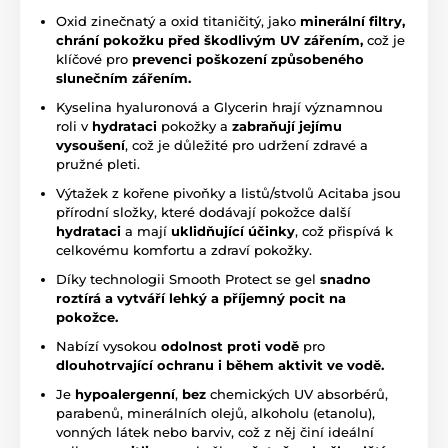
Oxid zinečnatý a oxid titaničitý, jako
minerální filtry,
chrání pokožku před škodlivým UV zářením,
což je
klíčové pro
prevenci poškození způsobeného
slunečním zářením.
Kyselina hyaluronová a Glycerin hrají významnou
roli v
hydrataci
pokožky a
zabraňují jejímu
vysoušení
, což je důležité pro udržení zdravé a
pružné pleti.
Výtažek z kořene pivoňky a listů/stvolů Acitaba jsou
přírodní složky, které dodávají pokožce další
hydrataci
a mají
uklidňující účinky
, což přispívá k
celkovému komfortu a zdraví pokožky.
Díky technologii Smooth Protect se gel
snadno
roztírá a vytváří lehký a příjemný pocit na
pokožce.
Nabízí vysokou
odolnost proti vodě
pro
dlouhotrvající ochranu i během aktivit ve vodě.
Je
hypoalergenní
,
b
ez
chemických UV absorbérů,
parabenů, minerálních olejů, alkoholu (etanolu),
vonných látek nebo barviv, což z něj činí ideální