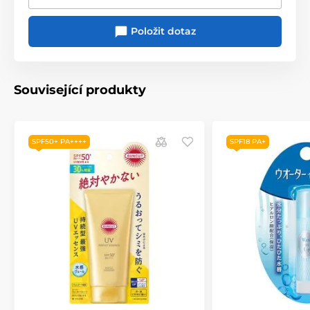
Položit dotaz
Související produkty
SPF50+ PA++++
SPF18 PA+