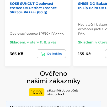
KOSÉ SUNCUT Opalovací
SHISEIDO Balzá
esence UV Perfect Essence
In Lip Balm UV 
SPF50+ PA++++ (80 g)
Hydratační balzám
ochranou proti UV
Opalovací esence SPF50+ PA++++.
PA+.
Skladem
,
v úterý 11. 8. u vás
Skladem
,
v úterý
365 Kč
155 Kč
Do košíku
Ověřeno
našimi zákazníky
zákazníků doporučuje
100%
náš obchod