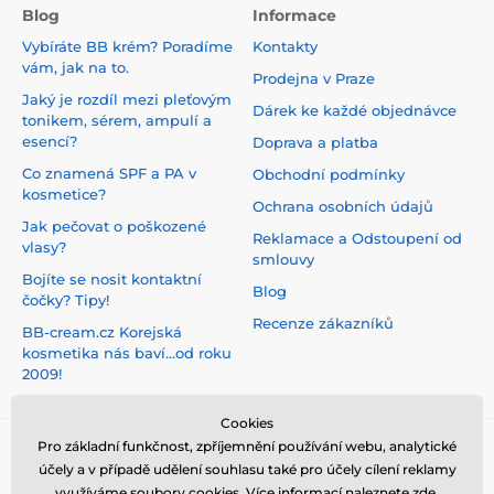
Blog
Informace
Vybíráte BB krém? Poradíme
Kontakty
vám, jak na to.
Prodejna v Praze
Jaký je rozdíl mezi pleťovým
Dárek ke každé objednávce
tonikem, sérem, ampulí a
esencí?
Doprava a platba
Co znamená SPF a PA v
Obchodní podmínky
kosmetice?
Ochrana osobních údajů
Jak pečovat o poškozené
Reklamace a Odstoupení od
vlasy?
smlouvy
Bojíte se nosit kontaktní
Blog
čočky? Tipy!
Recenze zákazníků
BB-cream.cz Korejská
kosmetika nás baví...od roku
2009!
Cookies
Pro základní funkčnost, zpříjemnění používání webu, analytické
účely a v případě udělení souhlasu také pro účely cílení reklamy
využíváme soubory cookies. Více informací naleznete
zde
.