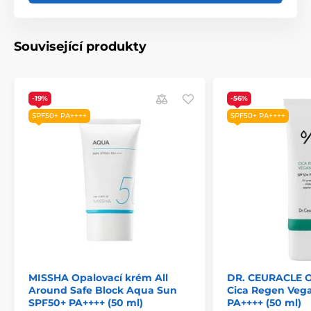
Související produkty
-19%
-56%
SPF50+ PA++++
SPF50+ PA++++
MISSHA Opalovací krém All
DR. CEURACLE O
Around Safe Block Aqua Sun
Cica Regen Veg
SPF50+ PA++++ (50 ml)
PA++++ (50 ml)