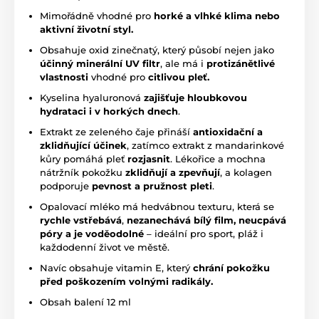
Mimořádně vhodné pro
horké a vlhké klima nebo
aktivní životní styl.
Obsahuje oxid zinečnatý, který působí nejen jako
účinný minerální UV filtr
, ale má i
protizánětlivé
vlastnosti
vhodné pro
citlivou pleť.
Kyselina hyaluronová
zajišťuje hloubkovou
hydrataci i v horkých dnech
.
Extrakt ze zeleného čaje přináší
antioxidační a
zklidňující účinek
, zatímco extrakt z mandarinkové
kůry pomáhá pleť
rozjasnit
. Lékořice a mochna
nátržník pokožku
zklidňují a zpevňují
, a kolagen
podporuje
pevnost a pružnost pleti
.
Opalovací mléko má hedvábnou texturu, která se
rychle vstřebává
,
nezanechává bílý film, neucpává
póry a je vo
děodolné
– ideální pro sport, pláž i
každodenní život ve městě.
Navíc obsahuje vitamin E, který
chrání pokožku
před poškozením volnými radikály.
Obsah balení 12 ml