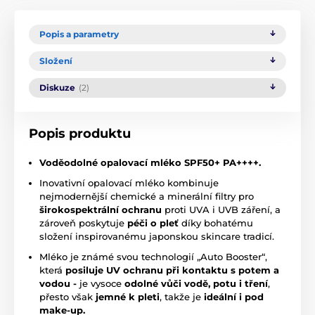
Popis a parametry
Složení
Diskuze
(2)
Popis produktu
Voděodolné
opalovací
mléko
SPF50+
PA++++.
Inovativní opalovací mléko kombinuje
nejmodernější chemické a minerální filtry pro
širokospektrální ochranu
proti UVA i UVB záření, a
zároveň poskytuje
péči o pleť
díky bohatému
složení inspirovanému japonskou skincare tradicí.
Mléko je známé svou technologií „Auto Booster“,
která
posiluje UV ochranu při kontaktu s potem a
vodou -
je vysoce
odolné vůči vodě, potu i tření
,
přesto však
jemné k pleti
, takže je
ideální i pod
make-up.