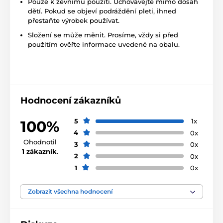
Pouze k zevnímu použití. Uchovávejte mimo dosah
dětí. Pokud se objeví podráždění pleti, ihned
přestaňte výrobek používat.
Složení se může měnit. Prosíme, vždy si před
použitím ověřte informace uvedené na obalu.
Hodnocení zákazníků
5
1x
100%
4
0x
Ohodnotil
3
0x
1 zákazník
.
2
0x
1
0x
Zobrazit všechna hodnocení