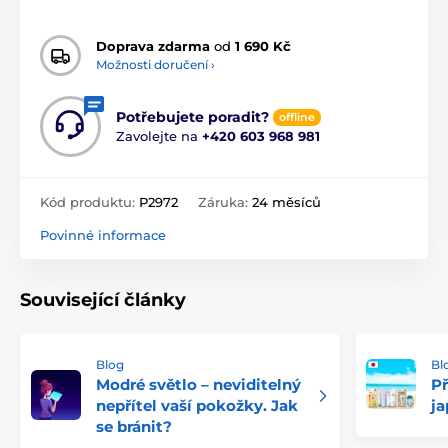
Doprava zdarma
od
1 690 Kč
Možnosti doručení ›
Potřebujete poradit?
offline
Zavolejte na
+420 603 968 981
Kód produktu:
P2972
Záruka:
24 měsíců
Povinné informace
Související články
Blog
Bl
Modré světlo – neviditelný
P
nepřítel vaší pokožky. Jak
j
se bránit?