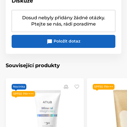
Diskuze
Dosud nebyly přidány žádné otázky.
Ptejte se nás, rádi poradíme
Položit dotaz
Související produkty
Novinka
SPF50 PA+++
SPF50 PA++++