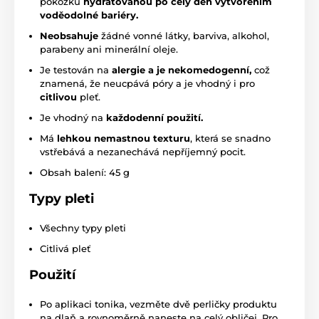
pokožku
hydratovanou po celý den vytvořením
voděodolné bariéry.
Neobsahuje
žádné vonné látky, barviva, alkohol,
parabeny ani minerální oleje.
Je testován na
alergie a je nekomedogenní,
což
znamená, že neucpává póry a je vhodný i pro
citlivou
pleť.
Je vhodný na
každodenní použití.
Má
lehkou nemastnou texturu
, která se snadno
vstřebává a nezanechává nepříjemný pocit.
Obsah balení: 45 g
Typy pleti
Všechny typy pleti
Citlivá pleť
Použití
Po aplikaci tonika, vezměte dvě perličky produktu
na dlaň a rovnoměrně naneste na celý obličej. Pro