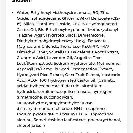
Složení
Water, Ethylhexyl Methoxycinnamate, BG, Zinc
Oxide, Isohexadecane, Glycerin, Alkyl Benzoate (C12-
15), Silica, Titanium Dioxide, PEG-60 Hydrogenated
Castor Oil, Bis-Ethylhexyloxyphenol Methoxyphenyl
Triazine, Agar, Hydrated Silica, Dimethicone,
Diethylaminohydroxybenzoyl Hexyl Benzoate,
Magnesium Chloride, Trehalose, PEG/PPG-14/7
Dimethyl Ether, Scutellaria Baicalensis Root Extract,
Glutamic Acid, Lavender Oil, Angelica Tree
Leaf/Stem Extract, Sodium Hyaluronate, Methionine,
Aspergillus/Camellia Seed Fermentation Extract,
Hydrolyzed Rice Extract, Okra Fruit Extract, Isostearic
Acid, PEG- 100 Hydrogenated castor oil, (palmitic
acid/ethylhexanoic acid) dextrin, aluminum
hydroxide, sorbitan sesquiisostearate, hydrogen
dimethicone, succinoglycan,
stearoxyhydroxypropylmethylcellulose,
distearyldimonium chloride, BHT, tocopherol,
sodium pyrosulfite, disodium EDTA, isopropanol,
alanine, Somei-Yoshino leaf extract, phenoxyethanol,
chlorphenesin