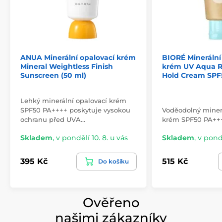
ANUA Minerální opalovací krém
BIORÉ Minerální
Mineral Weightless Finish
krém UV Aqua R
Sunscreen (50 ml)
Hold Cream SPF5
Lehký minerální opalovací krém
SPF50 PA++++ poskytuje vysokou
Voděodolný minerá
ochranu před UVA…
krém SPF50 PA++
Skladem
,
v pondělí 10. 8. u vás
Skladem
,
v pondě
395 Kč
515 Kč
Do košíku
Ověřeno
našimi zákazníky