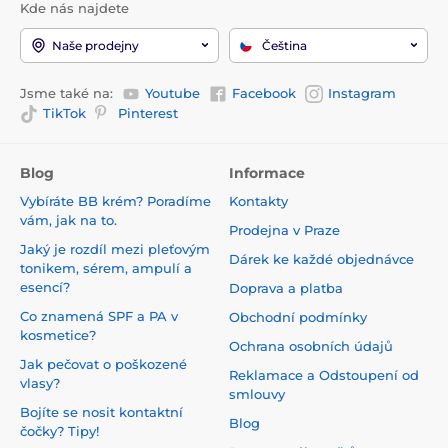
Kde nás najdete
Naše prodejny
Čeština
Jsme také na:
Youtube
Facebook
Instagram
TikTok
Pinterest
Blog
Informace
Vybíráte BB krém? Poradíme
Kontakty
vám, jak na to.
Prodejna v Praze
Jaký je rozdíl mezi pleťovým
Dárek ke každé objednávce
tonikem, sérem, ampulí a
esencí?
Doprava a platba
Co znamená SPF a PA v
Obchodní podmínky
kosmetice?
Ochrana osobních údajů
Jak pečovat o poškozené
Reklamace a Odstoupení od
vlasy?
smlouvy
Bojíte se nosit kontaktní
Blog
čočky? Tipy!