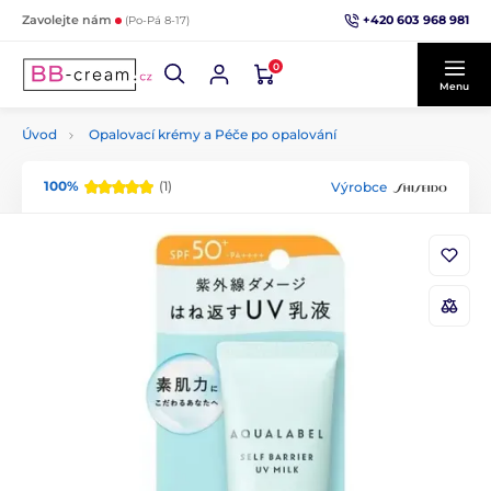
+420 603 968 981
Zavolejte nám
(Po-Pá 8-17)
0
Menu
Úvod
Opalovací krémy a Péče po opalování
100%
(1)
Výrobce