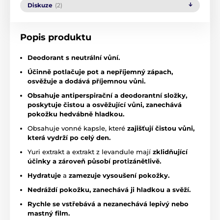
Diskuze
(2)
Popis produktu
Deodorant s neutrální vůní.
Účinně potlačuje pot a nepříjemný zápach,
osvěžuje a dodává příjemnou vůni.
Obsahuje antiperspirační a deodorantní složky,
poskytuje čistou a osvěžující vůni, zanechává
pokožku hedvábně hladkou.
Obsahuje vonné kapsle, které
zajišťují čistou vůni,
která vydrží po celý den.
Yuri extrakt a extrakt z levandule mají
zklidňující
účinky a zároveň působí protizánětlivě.
Hydratuje
a
zamezuje vysoušení pokožky.
Nedráždí pokožku,
zanechává ji hladkou a svěží.
Rychle se vstřebává a nezanechává lepivý
nebo
mastný film.