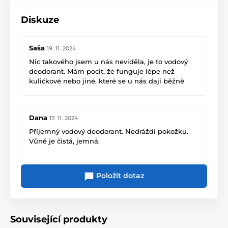
Diskuze
Saša
19. 11. 2024
Nic takového jsem u nás neviděla, je to vodový
deodorant. Mám pocit, že funguje lépe než
kuličkové nebo jiné, které se u nás dají běžně
koupit, protože tato voda se lépe vstřebává.
Vyhovuje mi, nedráždí citlivou pokožku. Vydrží
celý den.
Dana
17. 11. 2024
Příjemný vodový deodorant. Nedráždí pokožku.
Vůně je čistá, jemná.
Položit dotaz
Související produkty