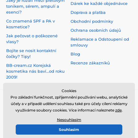
Jaký je rozdíl mezi pleťovým
Dárek ke každé objednávce
tonikem, sérem, ampulí a
esencí?
Doprava a platba
Co znamená SPF a PA v
Obchodní podmínky
kosmetice?
Ochrana osobních údajů
Jak pečovat o poškozené
Reklamace a Odstoupení od
vlasy?
smlouvy
Bojíte se nosit kontaktní
Blog
čočky? Tipy!
Recenze zákazníků
BB-cream.cz Korejská
kosmetika nás baví...od roku
2009!
Cookies
Pro základní funkčnost, zpříjemnění používání webu, analytické
účely a v případě udělení souhlasu také pro účely cílení reklamy
využíváme soubory cookies. Více informací naleznete
zde
.
Nesouhlasím
Souhlasím
© 2026 www.bb-cream.cz ⦁ E-shop vytvořila
SIMPLIA.cz