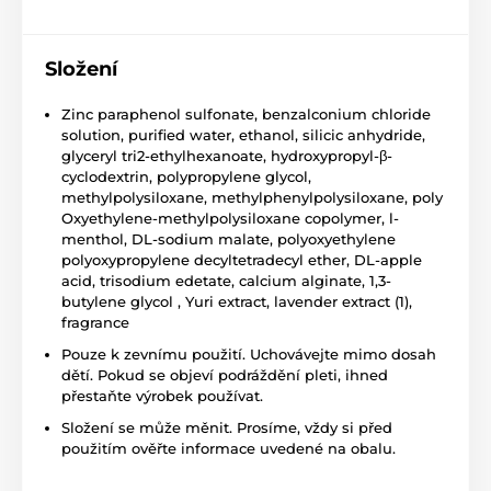
Složení
Zinc paraphenol sulfonate, benzalconium chloride
solution, purified water, ethanol, silicic anhydride,
glyceryl tri2-ethylhexanoate, hydroxypropyl-β-
cyclodextrin, polypropylene glycol,
methylpolysiloxane, methylphenylpolysiloxane, poly
Oxyethylene-methylpolysiloxane copolymer, l-
menthol, DL-sodium malate, polyoxyethylene
polyoxypropylene decyltetradecyl ether, DL-apple
acid, trisodium edetate, calcium alginate, 1,3-
butylene glycol , Yuri extract, lavender extract (1),
fragrance
Pouze k zevnímu použití. Uchovávejte mimo dosah
dětí. Pokud se objeví podráždění pleti, ihned
přestaňte výrobek používat.
Složení se může měnit. Prosíme, vždy si před
použitím ověřte informace uvedené na obalu.