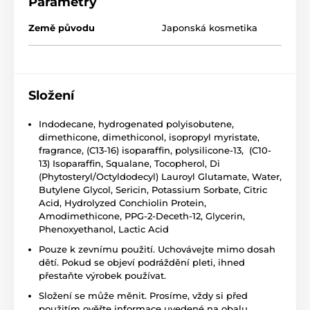
Parametry
Země původu
Japonská kosmetika
Složení
Indodecane, hydrogenated polyisobutene,
dimethicone, dimethiconol, isopropyl myristate,
fragrance, (C13-16) isoparaffin, polysilicone-13, (C10-
13) Isoparaffin, Squalane, Tocopherol, Di
(Phytosteryl/Octyldodecyl) Lauroyl Glutamate, Water,
Butylene Glycol, Sericin, Potassium Sorbate, Citric
Acid, Hydrolyzed Conchiolin Protein,
Amodimethicone, PPG-2-Deceth-12, Glycerin,
Phenoxyethanol, Lactic Acid
Pouze k zevnímu použití. Uchovávejte mimo dosah
dětí. Pokud se objeví podráždění pleti, ihned
přestaňte výrobek používat.
Složení se může měnit. Prosíme, vždy si před
použitím ověřte informace uvedené na obalu.