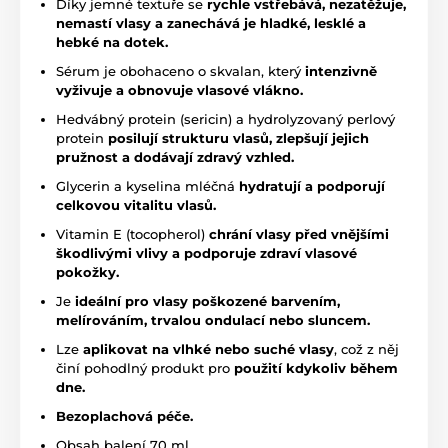
Díky jemné textuře se
rychle vstřebává, nezatěžuje,
nemastí vlasy a zanechává je hladké, lesklé a
hebké na dotek.
Sérum je obohaceno o skvalan, který
intenzivně
vyživuje a obnovuje vlasové vlákno.
Hedvábný protein (sericin) a hydrolyzovaný perlový
protein
posilují strukturu vlasů, zlepšují jejich
pružnost a dodávají zdravý vzhled.
Glycerin a kyselina mléčná
hydratují a podporují
celkovou vitalitu vlasů.
Vitamin E (tocopherol)
chrání vlasy před vnějšími
škodlivými vlivy a podporuje zdraví vlasové
pokožky.
Je
ideální pro vlasy poškozené barvením,
melírováním, trvalou ondulací nebo sluncem.
Lze
aplikovat na vlhké nebo suché vlasy
, což z něj
činí pohodlný produkt pro
použití kdykoliv během
dne.
Bezoplachová péče.
Obsah balení 70 ml