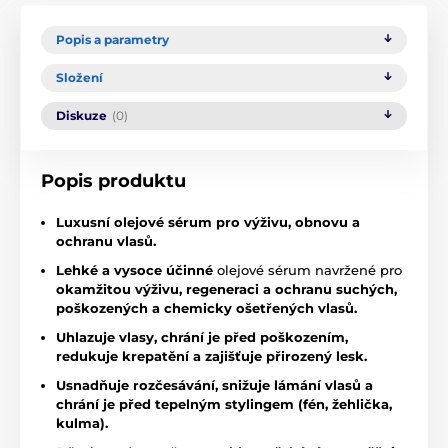
Popis a parametry
Složení
Diskuze
(0)
Popis produktu
Luxusní olejové sérum pro výživu, obnovu a
ochranu vlasů.
Lehké a vysoce účinné
olejové sérum navržené pro
okamžitou výživu, regeneraci a ochranu suchých,
poškozených a chemicky ošetřených vlasů.
Uhlazuje vlasy, chrání je před poškozením,
redukuje krepatění a zajišťuje přirozený lesk.
Usnadňuje rozčesávání, snižuje lámání vlasů a
chrání je před tepelným stylingem (fén, žehlička,
kulma).