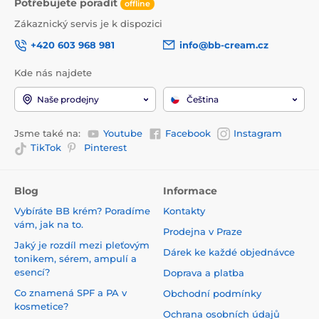
Potřebujete poradit
offline
Zákaznický servis je k dispozici
+420 603 968 981
info@bb-cream.cz
Kde nás najdete
Naše prodejny
Čeština
Jsme také na:
Youtube
Facebook
Instagram
TikTok
Pinterest
Blog
Informace
Vybíráte BB krém? Poradíme
Kontakty
vám, jak na to.
Prodejna v Praze
Jaký je rozdíl mezi pleťovým
Dárek ke každé objednávce
tonikem, sérem, ampulí a
esencí?
Doprava a platba
Co znamená SPF a PA v
Obchodní podmínky
kosmetice?
Ochrana osobních údajů