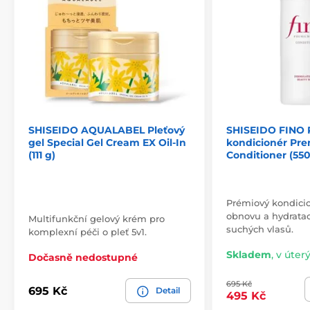
SHISEIDO AQUALABEL Pleťový
SHISEIDO FINO 
gel Special Gel Cream EX Oil-In
kondicionér Pr
(111 g)
Conditioner (55
Prémiový kondicio
obnovu a hydrata
Multifunkční gelový krém pro
suchých vlasů.
komplexní péči o pleť 5v1.
Skladem
,
v úterý
Dočasně nedostupné
695 Kč
695 Kč
Detail
495 Kč