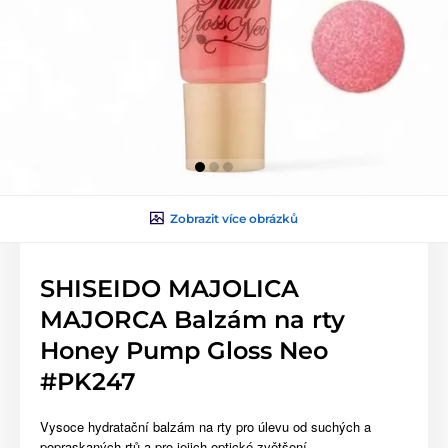
Zobrazit více obrázků
SHISEIDO MAJOLICA
MAJORCA Balzám na rty
Honey Pump Gloss Neo
#PK247
Vysoce hydratační balzám na rty pro úlevu od suchých a
popraskaných rtů a pro jejich optické zvětšení.