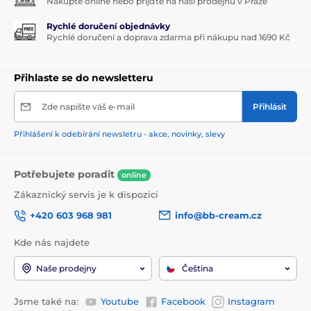
Nakupte online nebo přijďte na naši prodejnu v Praze
Rychlé doručení objednávky
Rychlé doručení a doprava zdarma při nákupu nad 1690 Kč
Přihlaste se do newsletteru
Zde napište váš e-mail
Přihlásit
Přihlášení k odebírání newsletru - akce, novinky, slevy
Potřebujete poradit
online
Zákaznický servis je k dispozici
+420 603 968 981
info@bb-cream.cz
Kde nás najdete
Naše prodejny
Čeština
Jsme také na:
Youtube
Facebook
Instagram