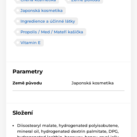
Japonská kosmetika
Ingredience a účinné látky
Propolis / Med / Mateří kašička
Vitamin E
Parametry
Země původu
Japonská kosmetika
Složení
Diisostearyl malate, hydrogenated polyisobutene,
mineral oil, hydrogenated dextrin palmitate, DPG,
hydrogenated lecithin, beeswax, honey, royal jelly