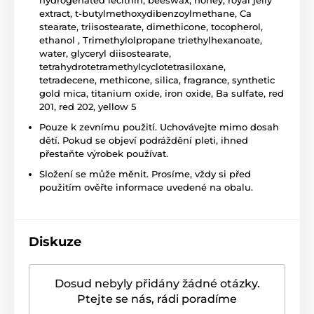
extract, t-butylmethoxydibenzoylmethane, Ca
stearate, triisostearate, dimethicone, tocopherol,
ethanol , Trimethylolpropane triethylhexanoate,
water, glyceryl diisostearate,
tetrahydrotetramethylcyclotetrasiloxane,
tetradecene, methicone, silica, fragrance, synthetic
gold mica, titanium oxide, iron oxide, Ba sulfate, red
201, red 202, yellow 5
Pouze k zevnímu použití. Uchovávejte mimo dosah
dětí. Pokud se objeví podráždění pleti, ihned
přestaňte výrobek používat.
Složení se může měnit. Prosíme, vždy si před
použitím ověřte informace uvedené na obalu.
Diskuze
Dosud nebyly přidány žádné otázky.
Ptejte se nás, rádi poradíme