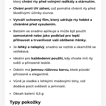
který
chrání rty před volnými radikály a stárnutím.
Chrání proti UV záření,
což pomáhá chránit rty před
škodlivými účinky slunce.
Vytváří ochranný film, který udržuje rty hebké a
chráněné před vysušením.
Balzám se snadno aplikuje a může být použit
samostatně nebo jako podklad pro lepší
přilnavost a trvanlivost vaší oblíbené rtěnky.
Je
l
ehký a nelepivý
, snadno se roztírá a okamžitě se
vstřebává.
Ideální pro
každodenní použití,
kdy chcete mít rty
svěží a přirozeně lesklé.
Odstín má
jemnou růžovou barvu,
která působí
přirozeně a elegantně.
Vůně je sladká s lehkými medovými tóny, což
.
dodává pocit svěžesti a jemnosti
Obsah balení: 6,5 g
Typy pokožky