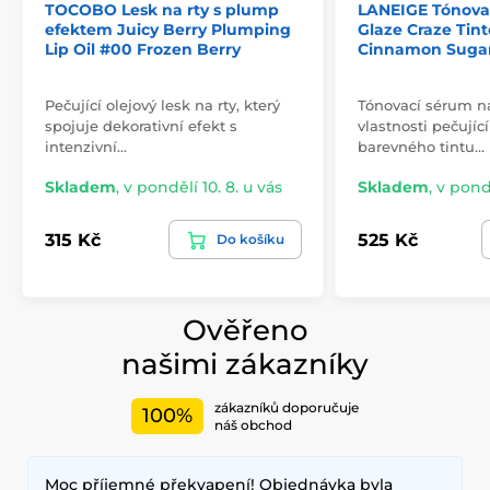
TOCOBO Lesk na rty s plump
LANEIGE Tónovac
efektem Juicy Berry Plumping
Glaze Craze Tint
Lip Oil #00 Frozen Berry
Cinnamon Suga
Pečující olejový lesk na rty, který
Tónovací sérum n
spojuje dekorativní efekt s
vlastnosti pečují
intenzivní…
barevného tintu…
Skladem
,
v pondělí 10. 8. u vás
Skladem
,
v pondě
315 Kč
525 Kč
Do košíku
Ověřeno
našimi zákazníky
zákazníků doporučuje
100%
náš obchod
Moc příjemné překvapení! Objednávka byla