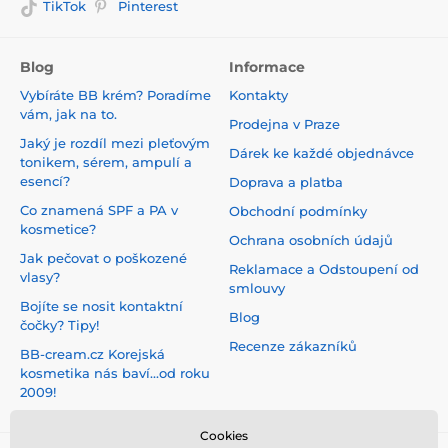
TikTok
Pinterest
Blog
Informace
Vybíráte BB krém? Poradíme
Kontakty
vám, jak na to.
Prodejna v Praze
Jaký je rozdíl mezi pleťovým
Dárek ke každé objednávce
tonikem, sérem, ampulí a
esencí?
Doprava a platba
Co znamená SPF a PA v
Obchodní podmínky
kosmetice?
Ochrana osobních údajů
Jak pečovat o poškozené
Reklamace a Odstoupení od
vlasy?
smlouvy
Bojíte se nosit kontaktní
Blog
čočky? Tipy!
Recenze zákazníků
BB-cream.cz Korejská
kosmetika nás baví...od roku
2009!
Cookies