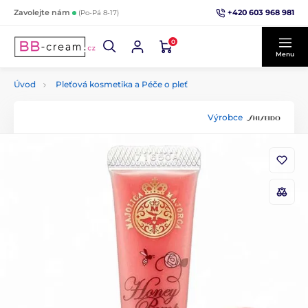
+420 603 968 981
Zavolejte nám
(Po-Pá 8-17)
0
Menu
Úvod
Pleťová kosmetika a Péče o pleť
Výrobce