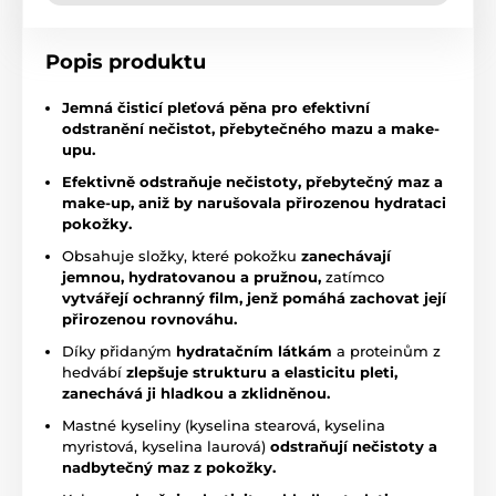
Popis produktu
Jemná čisticí pleťová pěna pro efektivní
odstranění nečistot, přebytečného mazu a make-
upu.
Efektivně odstraňuje nečistoty, přebytečný maz a
make-up, aniž by narušovala přirozenou hydrataci
pokožky.
Obsahuje složky, které pokožku
zanechávají
jemnou, hydratovanou a pružnou,
zatímco
vytvářejí ochranný film, jenž pomáhá zachovat její
přirozenou rovnováhu.
Díky přidaným
hydratačním látkám
a proteinům z
hedvábí
zlepšuje strukturu a elasticitu pleti,
zanechává ji hladkou a zklidněnou.
Mastné kyseliny (kyselina stearová, kyselina
myristová, kyselina laurová)
odstraňují nečistoty a
nadbytečný maz z pokožky.