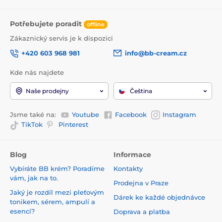
Potřebujete poradit
offline
Zákaznický servis je k dispozici
+420 603 968 981
info@bb-cream.cz
Kde nás najdete
Naše prodejny
Čeština
Jsme také na:
Youtube
Facebook
Instagram
TikTok
Pinterest
Blog
Informace
Vybíráte BB krém? Poradíme
Kontakty
vám, jak na to.
Prodejna v Praze
Jaký je rozdíl mezi pleťovým
Dárek ke každé objednávce
tonikem, sérem, ampulí a
esencí?
Doprava a platba