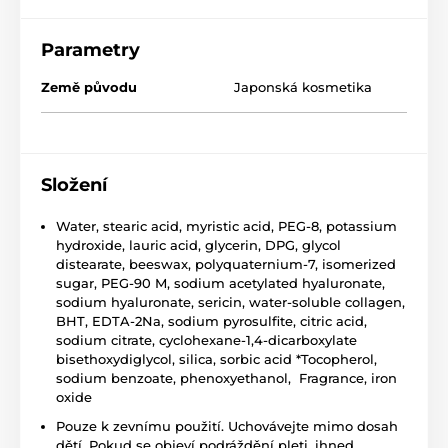
Parametry
Země původu
Japonská kosmetika
Složení
Water, stearic acid, myristic acid, PEG-8, potassium
hydroxide, lauric acid, glycerin, DPG, glycol
distearate, beeswax, polyquaternium-7, isomerized
sugar, PEG-90 M, sodium acetylated hyaluronate,
sodium hyaluronate, sericin, water-soluble collagen,
BHT, EDTA-2Na, sodium pyrosulfite, citric acid,
sodium citrate, cyclohexane-1,4-dicarboxylate
bisethoxydiglycol, silica, sorbic acid *Tocopherol,
sodium benzoate, phenoxyethanol, Fragrance, iron
oxide
Pouze k zevnímu použití. Uchovávejte mimo dosah
dětí. Pokud se objeví podráždění pleti, ihned