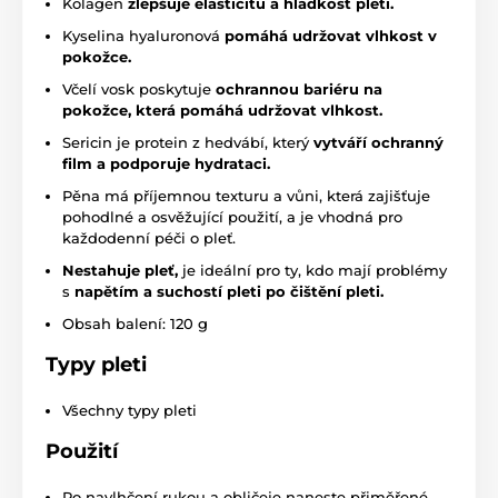
Kolagen
zlepšuje elasticitu a hladkost pleti.
Kyselina hyaluronová
pomáhá udržovat vlhkost v
pokožce.
Včelí vosk poskytuje
ochrannou bariéru na
pokožce, která pomáhá udržovat vlhkost.
Sericin je protein z hedvábí, který
vytváří ochranný
film a podporuje hydrataci.
Pěna má příjemnou texturu a vůni, která zajišťuje
pohodlné a osvěžující použití, a je vhodná pro
každodenní péči o pleť.
Nestahuje pleť,
je ideální pro ty, kdo mají problémy
s
napětím a suchostí pleti po čištění pleti.
Obsah balení: 120 g
Typy pleti
Všechny typy pleti
Použití
Po navlhčení rukou a obličeje naneste přiměřené