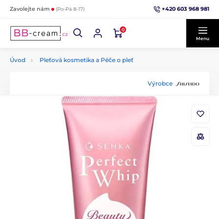
+420 603 968 981
Zavolejte nám
(Po-Pá 8-17)
0
Menu
Úvod
Pleťová kosmetika a Péče o pleť
Výrobce