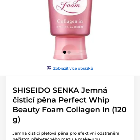
Zobrazit více obrázků
SHISEIDO SENKA Jemná
čisticí pěna Perfect Whip
Beauty Foam Collagen In (120
g)
Jemná čisticí pleťová pěna pro efektivní odstranění
nečistot, přebytečného mazu a make-upu.