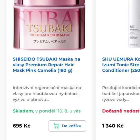
SHISEIDO TSUBAKI Maska na
SHU UEMURA Ko
vlasy Premium Repair Hair
Izumi Tonic Str
Mask Pink Camelia (180 g)
Conditioner (250
Intenzivní regenerační maska na
Posilující kondici
vlasy pro hloubkovou hydrataci,
tradiční japonsko
výživu a obnovu…
rýžové vody…
Skladem
,
v pondělí 10. 8. u vás
Dočasně nedos
695 Kč
1 340 Kč
Do košíku