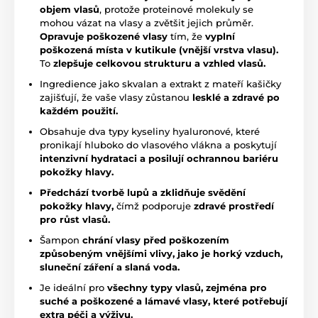
objem vlasů
, protože proteinové molekuly se
mohou vázat na vlasy a zvětšit jejich průměr.
Opravuje
poškozené vlasy
tím, že
vyplní
poškozená místa v kutikule (vnější vrstva vlasu).
To
zlepšuje celkovou strukturu a vzhled vlasů.
Ingredience jako skvalan a extrakt z mateří kašičky
zajišťují, že vaše vlasy zůstanou
lesklé a zdravé po
každém použití.
Obsahuje dva typy kyseliny hyaluronové, které
pronikají hluboko do vlasového vlákna a poskytují
intenzivní hydrataci a posilují ochrannou bariéru
pokožky hlavy.
Předchází tvorbě lupů a zklidňuje svědění
pokožky hlavy,
čímž podporuje
zdravé prostředí
pro růst vlasů.
Šampon
chrání vlasy před poškozením
způsobeným vnějšími vlivy, jako je horký vzduch,
sluneční záření a slaná voda.
Je ideální pro
všechny typy vlasů, zejména pro
suché a poškozené a lámavé vlasy, které potřebují
extra péči a výživu.