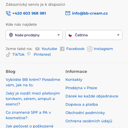
Zákaznický servis je k dispozici
+420 603 968 981
info@bb-cream.cz
Kde nás najdete
Naše prodejny
Čeština
Jsme také na:
Youtube
Facebook
Instagram
TikTok
Pinterest
Blog
Informace
Vybíráte BB krém? Poradíme
Kontakty
vám, jak na to.
Prodejna v Praze
Jaký je rozdíl mezi pleťovým
Dárek ke každé objednávce
tonikem, sérem, ampulí a
esencí?
Doprava a platba
Co znamená SPF a PA v
Obchodní podmínky
kosmetice?
Ochrana osobních údajů
Jak pečovat o poškozené