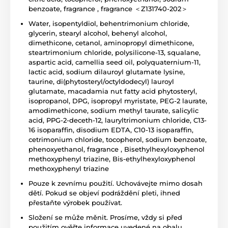
benzoate, fragrance , fragrance ＜Z131740-202＞
Water, isopentyldiol, behentrimonium chloride,
glycerin, stearyl alcohol, behenyl alcohol,
dimethicone, cetanol, aminopropyl dimethicone,
steartrimonium chloride, polysilicone-13, squalane,
aspartic acid, camellia seed oil, polyquaternium-11,
lactic acid, sodium dilauroyl glutamate lysine,
taurine, di(phytosteryl/octyldodecyl) lauroyl
glutamate, macadamia nut fatty acid phytosteryl,
isopropanol, DPG, isopropyl myristate, PEG-2 laurate,
amodimethicone, sodium methyl taurate, salicylic
acid, PPG-2-deceth-12, lauryltrimonium chloride, C13-
16 isoparaffin, disodium EDTA, C10-13 isoparaffin,
cetrimonium chloride, tocopherol, sodium benzoate,
phenoxyethanol, fragrance , Bisethylhexyloxyphenol
methoxyphenyl triazine, Bis-ethylhexyloxyphenol
methoxyphenyl triazine
Pouze k zevnímu použití. Uchovávejte mimo dosah
dětí. Pokud se objeví podráždění pleti, ihned
přestaňte výrobek používat.
Složení se může měnit. Prosíme, vždy si před
použitím ověřte informace uvedené na obalu.