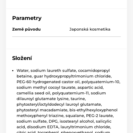
Parametry
Země původu
Japonská kosmetika
Složení
Water, sodium laureth sulfate, cocamidopropyl
betaine, guar hydroxypropyltrimonium chloride,
PEG-60 hydrogenated castor oil, polyquaternium-10,
sodium methyl cocoyl taurate, aspartic acid,
camellia seed oil, polyquaternium-11, sodium
dilauroyl glutamate lysine, taurine,
phytosteryl/octyldodecyl lauroyl glutamate,
phytosteryl macadamiate, bis-ethylhexyloxyphenol
methoxyphenyl triazine, squalane, PEG-2 laurate,
sodium sulfate, DPG, isostearyl alcohol, salicylic
acid, disodium EDTA, lauryltrimonium chloride,
citric acid, tocopherol, phenoxyethanol, sodium