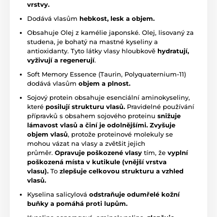
vrstvy.
Dodává vlasům
hebkost, lesk a objem.
Obsahuje Olej z kamélie japonské. Olej, lisovaný za
studena, je bohatý na mastné kyseliny a
antioxidanty. Tyto látky vlasy hloubkově
hydratují,
vyživují a regenerují
.
Soft Memory Essence (Taurin, Polyquaternium-11)
dodává vlasům
objem a plnost.
Sojový protein obsahuje esenciální aminokyseliny,
které
posilují strukturu vlasů.
Pravidelné používání
přípravků s obsahem sojového proteinu
snižuje
lámavost vlasů a činí je odolnějšími.
Zvyšuje
objem vlasů
, protože proteinové molekuly se
mohou vázat na vlasy a zvětšit jejich
průměr.
Opravuje
poškozené vlasy
tím, že
vyplní
poškozená místa v kutikule (vnější vrstva
vlasu).
To
zlepšuje celkovou strukturu a vzhled
vlasů.
Kyselina salicylová
odstraňuje odumřelé kožní
buňky a pomáhá proti lupům.