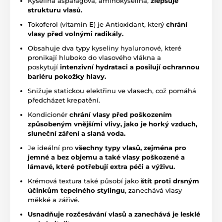
Kyselina asparagová, aminokyselina,
zlepšuje
strukturu vlasů.
Tokoferol (vitamin E) je Antioxidant, který
chrání
vlasy před volnými radikály.
Obsahuje dva typy kyseliny hyaluronové, které
pronikají hluboko do vlasového vlákna a
poskytují
intenzivní hydrataci a posilují ochrannou
bariéru pokožky hlavy.
Snižuje statickou elektřinu ve vlasech, což pomáhá
předcházet krepatění.
Kondicionér
chrání vlasy před poškozením
způsobeným vnějšími vlivy, jako je horký vzduch,
sluneční záření a slaná voda.
Je ideální pro
všechny typy vlasů, zejména pro
jemné a bez objemu a také vlasy poškozené a
lámavé, které potřebují extra péči a výživu.
Krémová textura také působí jako
štít proti drsným
účinkům tepelného stylingu
, zanechává vlasy
měkké a zářivé.
Usnadňuje rozčesávání vlasů a zanechává je lesklé