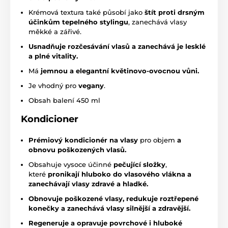
Krémová textura také působí jako
štít proti drsným
účinkům tepelného stylingu
, zanechává vlasy
měkké a zářivé.
Usnadňuje rozčesávání vlasů a zanechává je lesklé
a plné vitality.
Má
jemnou a elegantní květinovo-ovocnou vůni.
Je vhodný pro
vegany
.
Obsah balení 450 ml
Kondicioner
Prémiový kondicionér na vlasy
pro objem
a
obnovu poškozených vlasů.
Obsahuje vysoce účinné
pečující složky
,
které
pronikají hluboko do vlasového vlákna a
zanechávají vlasy zdravé a hladké.
Obnovuje poškozené vlasy, redukuje roztřepené
konečky a zanechává vlasy silnější a zdravější.
Regeneruje a opravuje povrchové i hluboké