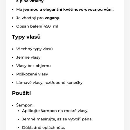
a plné vitality.
Má
jemnou a elegantní květinovo-ovocnou vůni.
Je vhodný pro
vegany
.
Obsah balení 450 ml
Typy vlasů
Všechny typy vlasů
Jemné vlasy
Vlasy bez objemu
Poškozené vlasy
Lámavé vlasy, roztřepené konečky
Použití
Šampon:
Aplikujte šampon na mokré vlasy.
Jemně masírujte, až se vytvoří pěna.
Důkladně opláchněte.