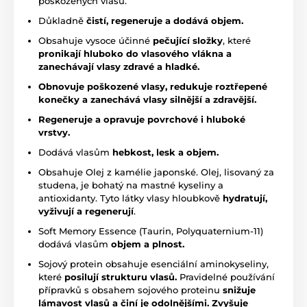
poškozených vlasů.
Důkladně
čistí, regeneruje a dodává objem.
Obsahuje vysoce účinné
pečující složky
, které
pronikají hluboko do vlasového vlákna a
zanechávají vlasy zdravé a hladké.
Obnovuje poškozené vlasy, redukuje roztřepené
konečky a zanechává vlasy silnější a zdravější.
Regeneruje a opravuje povrchové i hluboké
vrstvy.
Dodává vlasům
hebkost, lesk a objem.
Obsahuje Olej z kamélie japonské. Olej, lisovaný za
studena, je bohatý na mastné kyseliny a
antioxidanty. Tyto látky vlasy hloubkově
hydratují,
vyživují a regenerují
.
Soft Memory Essence (Taurin, Polyquaternium-11)
dodává vlasům
objem a plnost.
Sojový protein obsahuje esenciální aminokyseliny,
které
posilují strukturu vlasů.
Pravidelné používání
přípravků s obsahem sojového proteinu
snižuje
lámavost vlasů a činí je odolnějšími.
Zvyšuje