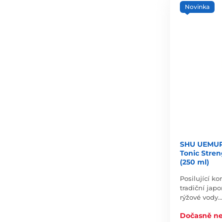
Novinka
SHU UEMUR
Tonic Stre
(250 ml)
Posilující k
tradiční jap
rýžové vody
Dočasně n