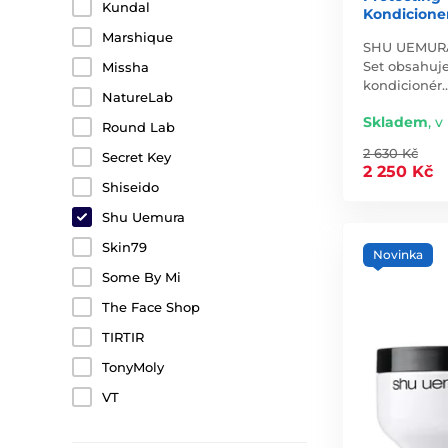
Kundal
Kondicione
Marshique
SHU UEMURA 
Set obsahuj
Missha
kondicionér
NatureLab
Skladem
,
v
Round Lab
2 630 Kč
Secret Key
2 250 Kč
Shiseido
Shu Uemura
Skin79
Novinka
Some By Mi
The Face Shop
TIRTIR
TonyMoly
VT