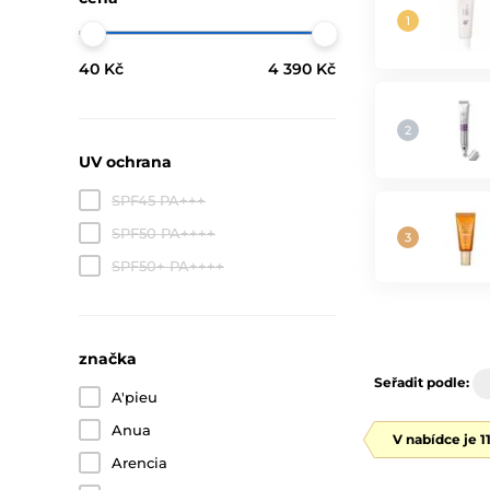
40 Kč
4 390 Kč
UV ochrana
SPF45 PA+++
SPF50 PA++++
SPF50+ PA++++
značka
Seřadit podle:
A'pieu
Anua
V nabídce je 1
Arencia