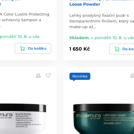
r
Loose Powder
Color Lustre Protecting
Lehký prodyšný fixační pudr s
e ochranný šampon a
transparentním finišem, který za
…
make-up až…
 pondělí 10. 8. u vás
Skladem
,
v pondělí 10. 8. u vá
Do košíku
1 650 Kč
Do ko
Novinka