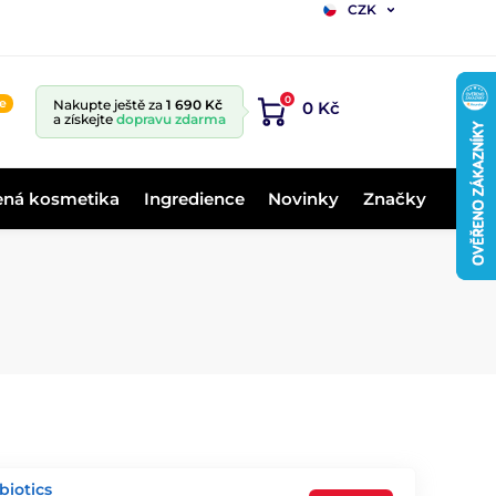
CZK
0
ne
Nakupte ještě za
1 690 Kč
0 Kč
a získejte
dopravu zdarma
ená kosmetika
Ingredience
Novinky
Značky
biotics