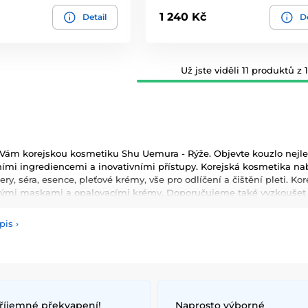
1 240 Kč
Detail
De
Už jste viděli 11 produktů z 1
Vám korejskou kosmetiku Shu Uemura - Rýže. Objevte kouzlo nejlep
ními ingrediencemi a inovativními přístupy. Korejská kosmetika nabízí
ry, séra, esence, pleťové krémy, vše pro odlíčení a čištění pleti. 
vými maskami a opalovacími krémy. Doporučujeme také vyzkoušet pé
 Nesmíme zapomenout také na dekorativní kosmetiku pro Váš dokon
pis
›
používané ingredience patří šnečí extrakt, zelený čaj, aloe vera a 
ňují pokožku a zlepšují její elasticitu. Hlavními benefity korejské 
ologie, které zajišťují zdravou a zářivou pleť.
říjemné překvapení!
Naprosto výborné