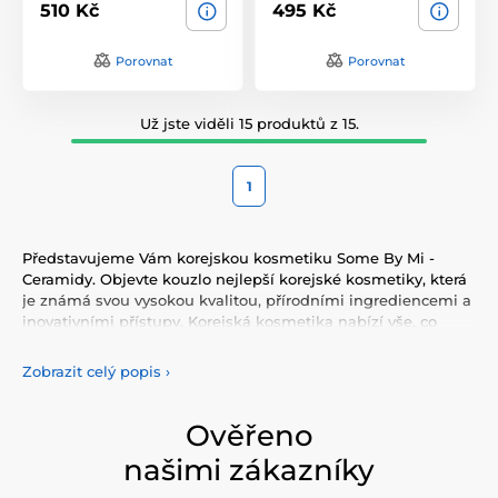
510 Kč
495 Kč
Porovnat
Porovnat
Už jste viděli 15 produktů z 15.
1
Představujeme Vám korejskou kosmetiku Some By Mi -
Ceramidy. Objevte kouzlo nejlepší korejské kosmetiky, která
je známá svou vysokou kvalitou, přírodními ingrediencemi a
inovativními přístupy. Korejská kosmetika nabízí vše, co
potřebujete pro péči o pleť, tělo, i vlasy. Vyzkoušejte tonery,
séra, esence, pleťové krémy, vše pro odlíčení a čištění pleti.
Zobrazit celý popis
›
Korejská kosmetika se také proslavila svými pleťovými
sheet plátýnkovými maskami a opalovacími krémy.
Doporučujeme také vyzkoušet péči o vlasy, jako jsou
Ověřeno
šampony, kondicionery, masky, oleje a další. Nesmíme
našimi zákazníky
zapomenout také na dekorativní kosmetiku pro Váš
dokonalý makeup.