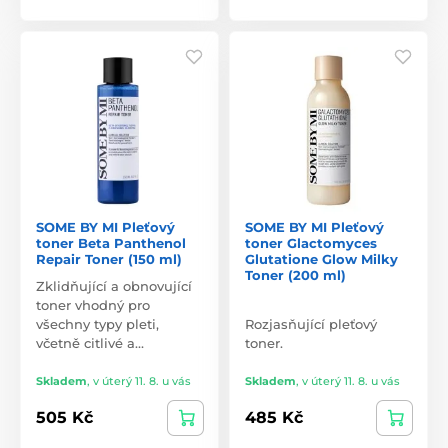
SOME BY MI Pleťový
SOME BY MI Pleťový
toner Beta Panthenol
toner Glactomyces
Repair Toner (150 ml)
Glutatione Glow Milky
Toner (200 ml)
Zklidňující a obnovující
toner vhodný pro
všechny typy pleti,
Rozjasňující pleťový
včetně citlivé a…
toner.
Skladem
,
v úterý 11. 8. u vás
Skladem
,
v úterý 11. 8. u vás
505 Kč
485 Kč