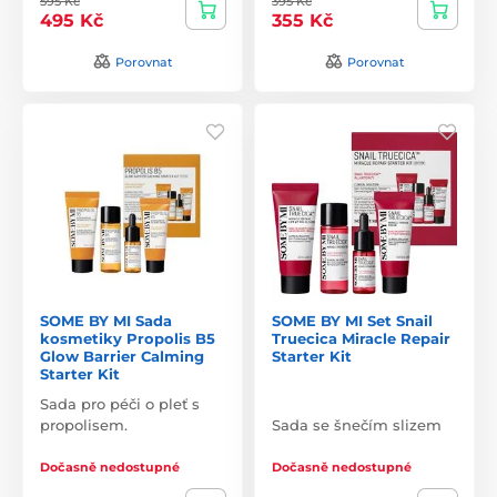
595 Kč
395 Kč
495 Kč
355 Kč
Porovnat
Porovnat
SOME BY MI Sada
SOME BY MI Set Snail
kosmetiky Propolis B5
Truecica Miracle Repair
Glow Barrier Calming
Starter Kit
Starter Kit
Sada pro péči o pleť s
propolisem.
Sada se šnečím slizem
Dočasně nedostupné
Dočasně nedostupné