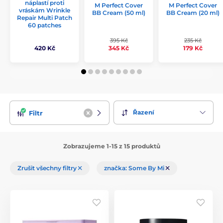
náplastí proti
M Perfect Cover
M Perfect Cover
vráskám Wrinkle
BB Cream (50 ml)
BB Cream (20 ml)
Repair Multi Patch
60 patches
395 Kč
235 Kč
420 Kč
345 Kč
179 Kč
Řazení
Filtr
Zobrazujeme 1-15 z 15 produktů
Zrušit všechny filtry
značka: Some By Mi