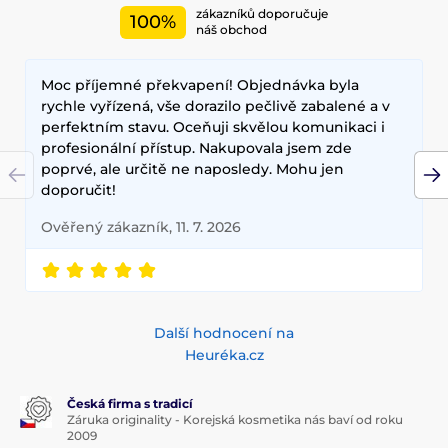
zákazníků doporučuje
100%
Mezi nejčastěji používané ingredience patří šnečí extrakt,
náš obchod
zelený čaj, aloe vera a kyselina hyaluronová, které poskytují
hloubkovou hydrataci, zklidňují pokožku a zlepšují její
Moc příjemné překvapení! Objednávka byla
elasticitu. Hlavními benefity korejské kosmetiky jsou
dlouhodobé výsledky, přírodní složení a inovativní
rychle vyřízená, vše dorazilo pečlivě zabalené a v
technologie, které zajišťují zdravou a zářivou pleť.
perfektním stavu. Oceňuji skvělou komunikaci i
profesionální přístup. Nakupovala jsem zde
poprvé, ale určitě ne naposledy. Mohu jen
doporučit!
Ověřený zákazník, 11. 7. 2026
Další hodnocení na
Heuréka.cz
Česká firma s tradicí
Záruka originality - Korejská kosmetika nás baví od roku
2009