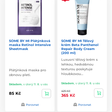
SOME BY MI Plátýnková
SOME BY MI Tělový
maska Retinol Intensive
krém Beta Panthenol
Sheetmask
Repair Body Cream
(200 ml)
Luxusní tělový krém s
lehkou, hedvábnou
texturou poskytuje
Plátýnková maska pro
hloubkovou…
obnovu pleti.
Skladem
,
v úterý 11. 8. u vás
Skladem
,
v úterý 11. 8. u vás
425 Kč
85 Kč
365 Kč
Porovnat
Porovnat