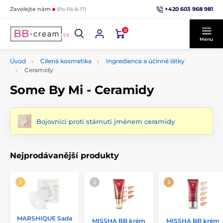
+420 603 968 981
Zavolejte nám
(Po-Pá 8-17)
0
Menu
Úvod
Cílená kosmetika
Ingredience a účinné látky
Ceramidy
Some By Mi - Ceramidy
Bojovníci proti stárnutí jménem ceramidy
Nejprodávanější produkty
MARSHIQUE Sada
MISSHA BB krém
MISSHA BB krém