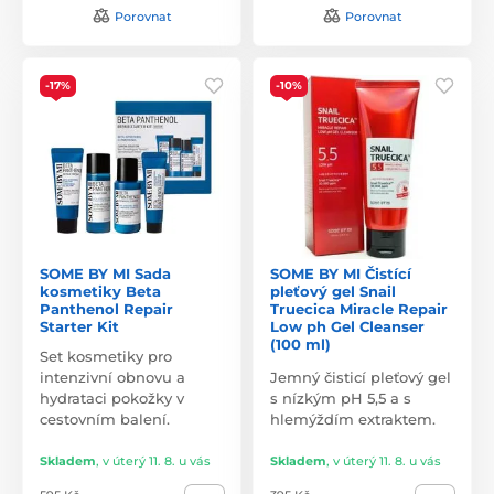
Porovnat
Porovnat
-17%
-10%
SOME BY MI Sada
SOME BY MI Čistící
kosmetiky Beta
pleťový gel Snail
Panthenol Repair
Truecica Miracle Repair
Starter Kit
Low ph Gel Cleanser
(100 ml)
Set kosmetiky pro
intenzivní obnovu a
Jemný čisticí pleťový gel
hydrataci pokožky v
s nízkým pH 5,5 a s
cestovním balení.
hlemýždím extraktem.
Skladem
,
v úterý 11. 8. u vás
Skladem
,
v úterý 11. 8. u vás