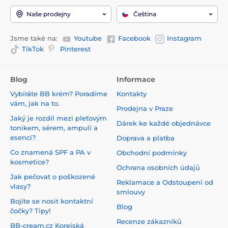
Naše prodejny
Čeština
Jsme také na:
Youtube
Facebook
Instagram
TikTok
Pinterest
Blog
Informace
Vybíráte BB krém? Poradíme
Kontakty
vám, jak na to.
Prodejna v Praze
Jaký je rozdíl mezi pleťovým
Dárek ke každé objednávce
tonikem, sérem, ampulí a
esencí?
Doprava a platba
Co znamená SPF a PA v
Obchodní podmínky
kosmetice?
Ochrana osobních údajů
Jak pečovat o poškozené
Reklamace a Odstoupení od
vlasy?
smlouvy
Bojíte se nosit kontaktní
Blog
čočky? Tipy!
Recenze zákazníků
BB-cream.cz Korejská