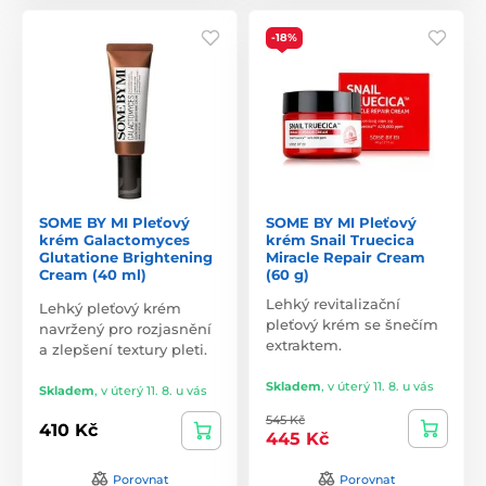
-18%
SOME BY MI Pleťový
SOME BY MI Pleťový
krém Galactomyces
krém Snail Truecica
Glutatione Brightening
Miracle Repair Cream
Cream (40 ml)
(60 g)
Lehký revitalizační
Lehký pleťový krém
pleťový krém se šnečím
navržený pro rozjasnění
extraktem.
a zlepšení textury pleti.
Skladem
,
v úterý 11. 8. u vás
Skladem
,
v úterý 11. 8. u vás
545 Kč
410 Kč
445 Kč
Porovnat
Porovnat