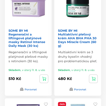
SOME BY MI
SOME BY MI
Regenerační a
Multiaktivní pleťový
liftingové platýnové
krém AHA BHA PHA 30
masky Retinol Intense
Days Miracle Cream (60
Daily Mask (30 ks)
g)
Regenerační a liftingové
Multiaktivní krém se 3
platýnové pleťové masky
druhy kyselin vhodný
s retinolem (30 ks).
pro problematickou pleť.
Skladem
,
v úterý 11. 8. u vás
Skladem
,
v úterý 11. 8. u vás
510 Kč
480 Kč
Porovnat
Porovnat
-14%