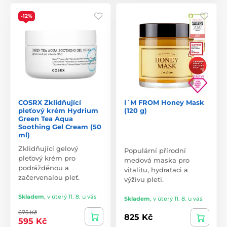
-12%
COSRX Zklidňující
I´M FROM Honey Mask
pleťový krém Hydrium
(120 g)
Green Tea Aqua
Soothing Gel Cream (50
ml)
Zklidňující gelový
Populární přírodní
pleťový krém pro
medová maska pro
podrážděnou a
vitalitu, hydrataci a
začervenalou pleť.
výživu pleti.
Skladem
,
v úterý 11. 8. u vás
Skladem
,
v úterý 11. 8. u vás
675 Kč
825 Kč
595 Kč