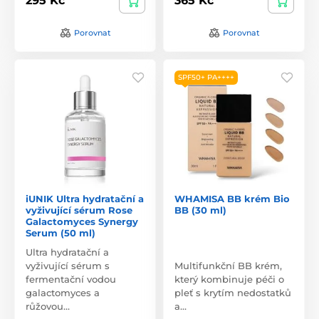
295 Kč
365 Kč
Porovnat
Porovnat
SPF50+ PA++++
iUNIK Ultra hydratační a
WHAMISA BB krém Bio
vyživující sérum Rose
BB (30 ml)
Galactomyces Synergy
Serum (50 ml)
Ultra hydratační a
vyživující sérum s
Multifunkční BB krém,
fermentační vodou
který kombinuje péči o
galactomyces a
pleť s krytím nedostatků
růžovou…
a…