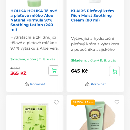
HOLIKA HOLIKA Tělové
KLAIRS Pleťový krém
a pleťové mléko Aloe
Rich Moist Soothing
Natural Formula 97%
Cream (80 ml)
Soothing Lotion (240
ml)
Hydratační a zklidňující
Vyživující a hydratační
tělové a pleťové mléko s
pleťový krém s výtažkem
97 % výtažků z Aloe Vera.
z pupečníku asijského
Skladem
,
v úterý 11. 8. u vás
Skladem
,
v úterý 11. 8. u vás
415 Kč
645 Kč
365 Kč
Porovnat
Porovnat
SPF50+ PA+++