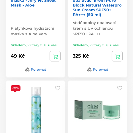
maska - Airy Fit Sheet
opalovací krém Pure
Mask - Aloe
Block Natural Waterpro
Sun Cream SPF50+
PA+++ (50 ml)
Voděodolný opalovací
Plátýnková hydratační
krém s UV ochranou
maska s Aloe Vera
SPF50+ PA+++.
Skladem
,
v úterý 11. 8. u vás
Skladem
,
v úterý 11. 8. u vás
49 Kč
325 Kč
Porovnat
Porovnat
-21%