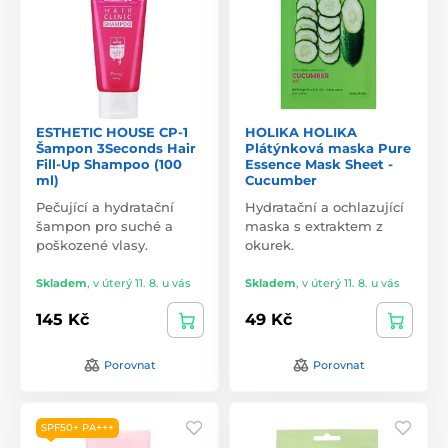
ESTHETIC HOUSE CP-1
HOLIKA HOLIKA
Šampon 3Seconds Hair
Plátýnková maska Pure
Fill-Up Shampoo (100
Essence Mask Sheet -
ml)
Cucumber
Pečující a hydratační
Hydratační a ochlazující
šampon pro suché a
maska s extraktem z
poškozené vlasy.
okurek.
Skladem
,
v úterý 11. 8. u vás
Skladem
,
v úterý 11. 8. u vás
145 Kč
49 Kč
Porovnat
Porovnat
SPF50+ PA+++