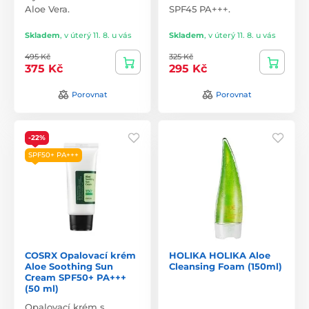
Aloe Vera.
SPF45 PA+++.
Skladem
,
v úterý 11. 8. u vás
Skladem
,
v úterý 11. 8. u vás
495 Kč
325 Kč
375 Kč
295 Kč
Porovnat
Porovnat
-22%
SPF50+ PA+++
COSRX Opalovací krém
HOLIKA HOLIKA Aloe
Aloe Soothing Sun
Cleansing Foam (150ml)
Cream SPF50+ PA+++
(50 ml)
Opalovací krém s