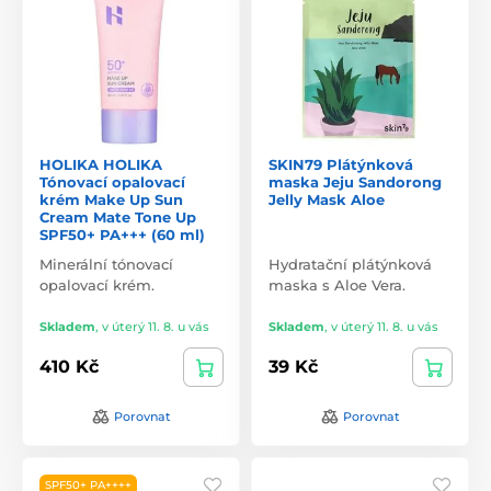
HOLIKA HOLIKA
SKIN79 Plátýnková
Tónovací opalovací
maska Jeju Sandorong
krém Make Up Sun
Jelly Mask Aloe
Cream Mate Tone Up
SPF50+ PA+++ (60 ml)
Minerální tónovací
Hydratační plátýnková
opalovací krém.
maska s Aloe Vera.
Skladem
,
v úterý 11. 8. u vás
Skladem
,
v úterý 11. 8. u vás
410 Kč
39 Kč
Porovnat
Porovnat
SPF50+ PA++++