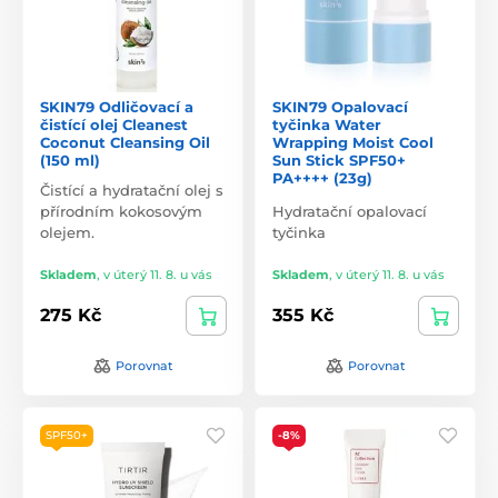
SKIN79 Odličovací a
SKIN79 Opalovací
čistící olej Cleanest
tyčinka Water
Coconut Cleansing Oil
Wrapping Moist Cool
(150 ml)
Sun Stick SPF50+
PA++++ (23g)
Čistící a hydratační olej s
přírodním kokosovým
Hydratační opalovací
olejem.
tyčinka
Skladem
,
v úterý 11. 8. u vás
Skladem
,
v úterý 11. 8. u vás
275 Kč
355 Kč
Porovnat
Porovnat
SPF50+
-8%