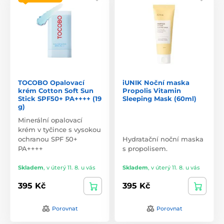
TOCOBO Opalovací
iUNIK Noční maska
krém Cotton Soft Sun
Propolis Vitamin
Stick SPF50+ PA++++ (19
Sleeping Mask (60ml)
g)
Minerální opalovací
krém v tyčince s vysokou
ochranou SPF 50+
Hydratační noční maska
PA++++
s propolisem.
Skladem
,
v úterý 11. 8. u vás
Skladem
,
v úterý 11. 8. u vás
395 Kč
395 Kč
Porovnat
Porovnat