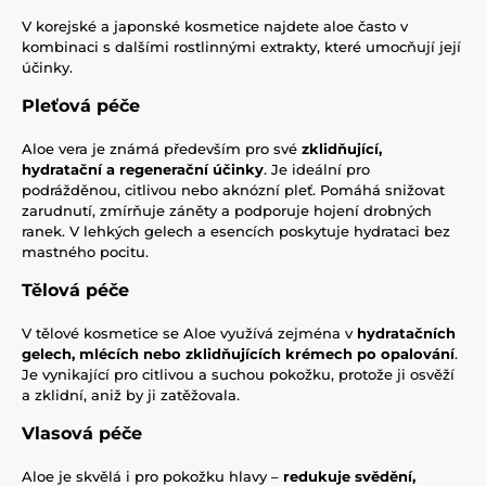
V korejské a japonské kosmetice najdete aloe často v
kombinaci s dalšími rostlinnými extrakty, které umocňují její
účinky.
Pleťová péče
Aloe vera je známá především pro své
zklidňující,
hydratační a regenerační účinky
. Je ideální pro
podrážděnou, citlivou nebo aknózní pleť. Pomáhá snižovat
zarudnutí, zmírňuje záněty a podporuje hojení drobných
ranek. V lehkých gelech a esencích poskytuje hydrataci bez
mastného pocitu.
Tělová péče
V tělové kosmetice se Aloe využívá zejména v
hydratačních
gelech, mlécích nebo zklidňujících krémech po opalování
.
Je vynikající pro citlivou a suchou pokožku, protože ji osvěží
a zklidní, aniž by ji zatěžovala.
Vlasová péče
Aloe je skvělá i pro pokožku hlavy –
redukuje svědění,