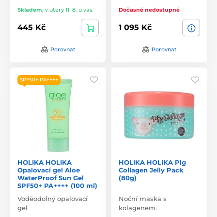
Skladem
,
v úterý 11. 8. u vás
Dočasně nedostupné
445 Kč
1 095 Kč
Porovnat
Porovnat
SPF50+ PA++++
HOLIKA HOLIKA
HOLIKA HOLIKA Pig
Opalovací gel Aloe
Collagen Jelly Pack
WaterProof Sun Gel
(80g)
SPF50+ PA++++ (100 ml)
Voděodolný opalovací
Noční maska s
gel
kolagenem.