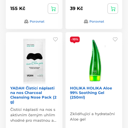
155 Kč
39 Kč
Porovnat
Porovnat
-10%
YADAH Čistící náplasti
HOLIKA HOLIKA Aloe
na nos Charcoal
99% Soothing Gel
Cleansing Nose Pack (2
(250ml)
g)
Čistící náplasti na nos s
Zklidňující a hydratační
aktivním černým uhlím
Aloe gel
vhodné pro mastnou a…