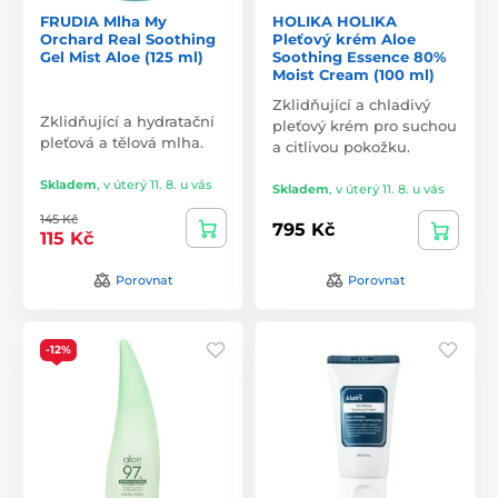
FRUDIA Mlha My
HOLIKA HOLIKA
Orchard Real Soothing
Pleťový krém Aloe
Gel Mist Aloe (125 ml)
Soothing Essence 80%
Moist Cream (100 ml)
Zklidňující a chladivý
Zklidňující a hydratační
pleťový krém pro suchou
pleťová a tělová mlha.
a citlivou pokožku.
Skladem
,
v úterý 11. 8. u vás
Skladem
,
v úterý 11. 8. u vás
145 Kč
795 Kč
115 Kč
Porovnat
Porovnat
-12%