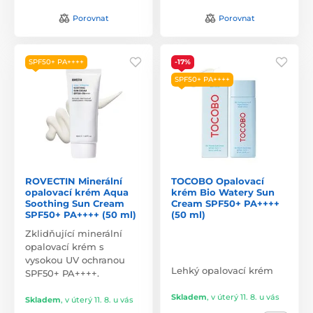
Porovnat
Porovnat
SPF50+ PA++++
-17%
SPF50+ PA++++
ROVECTIN Minerální
TOCOBO Opalovací
opalovací krém Aqua
krém Bio Watery Sun
Soothing Sun Cream
Cream SPF50+ PA++++
SPF50+ PA++++ (50 ml)
(50 ml)
Zklidňující minerální
opalovací krém s
vysokou UV ochranou
Lehký opalovací krém
SPF50+ PA++++.
Skladem
,
v úterý 11. 8. u vás
Skladem
,
v úterý 11. 8. u vás