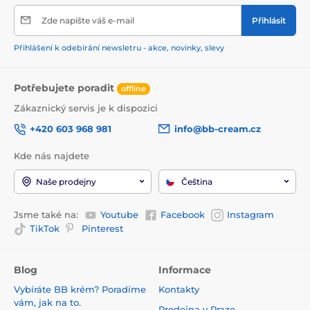
Zde napište váš e-mail
Přihlásit
Přihlášení k odebírání newsletru - akce, novinky, slevy
Potřebujete poradit
offline
Zákaznický servis je k dispozici
+420 603 968 981
info@bb-cream.cz
Kde nás najdete
Naše prodejny
Čeština
Jsme také na:
Youtube
Facebook
Instagram
TikTok
Pinterest
Blog
Informace
Vybíráte BB krém? Poradíme
Kontakty
vám, jak na to.
Prodejna v Praze