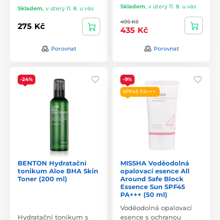
Skladem
,
v úterý 11. 8. u vás
Skladem
,
v úterý 11. 8. u vás
495 Kč
275 Kč
435 Kč
Porovnat
Porovnat
-24%
-9%
SPF45 PA+++
BENTON Hydratační
MISSHA Voděodolná
tonikum Aloe BHA Skin
opalovací esence All
Toner (200 ml)
Around Safe Block
Essence Sun SPF45
PA+++ (50 ml)
Voděodolná opalovací
Hydratační tonikum s
esence s ochranou