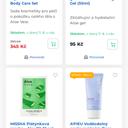
Body Care Set
Gel (55ml)
Sada kosmetiky pro péči
o pokožku celého těla s
Zklidňující a hydratační
Aloe Vera.
Aloe gel
Skladem
,
v úterý 11. 8. u vás
Skladem
,
v úterý 11. 8. u vás
395 Kč
95 Kč
345 Kč
Porovnat
Porovnat
SPF50+ PA+++
MISSHA Plátýnková
A'PIEU Voděodolný