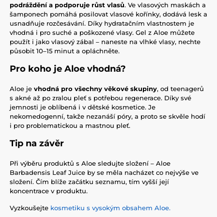
podráždění a podporuje růst vlasů
. Ve vlasových maskách a
šamponech pomáhá posilovat vlasové kořínky, dodává lesk a
usnadňuje rozčesávání. Díky hydratačním vlastnostem je
vhodná i pro suché a poškozené vlasy. Gel z Aloe můžete
použít i jako vlasový zábal – naneste na vlhké vlasy, nechte
působit 10–15 minut a opláchněte.
Pro koho je Aloe vhodná?
Aloe je
vhodná pro všechny věkové skupiny
, od teenagerů
s akné až po zralou pleť s potřebou regenerace. Díky své
jemnosti je oblíbená i v dětské kosmetice. Je
nekomedogenní, takže nezanáší póry, a proto se skvěle hodí
i pro problematickou a mastnou pleť.
Tip na závěr
Při výběru produktů s Aloe sledujte složení – Aloe
Barbadensis Leaf Juice by se měla nacházet co nejvýše ve
složení. Čím blíže začátku seznamu, tím vyšší její
koncentrace v produktu.
Vyzkoušejte
kosmetiku s vysokým obsahem Aloe.