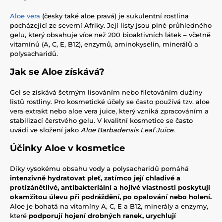
Aloe vera
(česky také aloe pravá) je sukulentní rostlina
pocházející ze severní Afriky. Její listy jsou plné průhledného
gelu, který obsahuje více než 200 bioaktivních látek – včetně
vitamínů (A, C, E, B12), enzymů, aminokyselin, minerálů a
polysacharidů.
Jak se Aloe získává?
Gel se získává šetrným lisováním nebo filetováním dužiny
listů rostliny. Pro kosmetické účely se často používá tzv. aloe
vera extrakt nebo aloe vera juice, který vzniká zpracováním a
stabilizací čerstvého gelu. V kvalitní kosmetice se často
uvádí ve složení jako
Aloe Barbadensis Leaf Juice
.
Účinky Aloe v kosmetice
Díky vysokému obsahu vody a polysacharidů pomáhá
intenzivně hydratovat pleť, zatímco její chladivé a
protizánětlivé, antibakteriální a hojivé vlastnosti poskytují
okamžitou úlevu při podráždění, po opalování nebo holení.
Aloe je bohatá na vitamíny A, C, E a B12, minerály a enzymy,
které
podporují hojení drobných ranek, urychlují