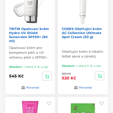
TIRTIR Opalovací krém
COSRX Ošetřující krém
Hydro UV Shield
AC Collection Ultimate
Sunscreen SPF50+ (50
Spot Cream (30 g)
ml)
Opalovací krém pro
Ošetřující krém k lokální
komplexní péči a UV
léčbě akné a zánětů.
ochranu pleti s SPF50+.
Skladem
,
v úterý 11. 8. u vás
Skladem
,
v úterý 11. 8. u vás
565 Kč
545 Kč
520 Kč
Porovnat
Porovnat