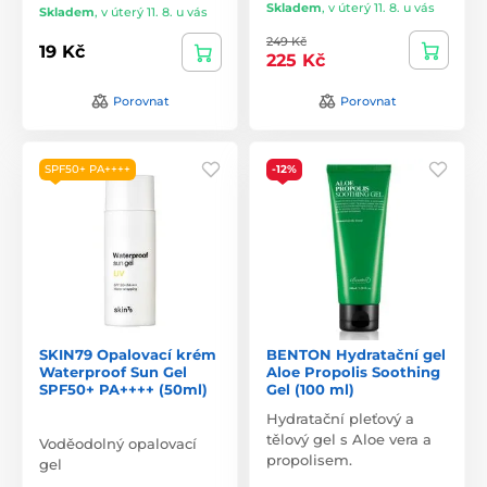
Skladem
,
v úterý 11. 8. u vás
Skladem
,
v úterý 11. 8. u vás
249 Kč
19 Kč
225 Kč
Porovnat
Porovnat
SPF50+ PA++++
-12%
SKIN79 Opalovací krém
BENTON Hydratační gel
Waterproof Sun Gel
Aloe Propolis Soothing
SPF50+ PA++++ (50ml)
Gel (100 ml)
Hydratační pleťový a
tělový gel s Aloe vera a
Voděodolný opalovací
propolisem.
gel