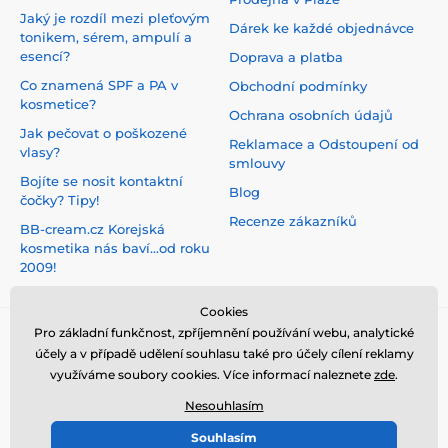
Jaký je rozdíl mezi pleťovým
Dárek ke každé objednávce
tonikem, sérem, ampulí a
esencí?
Doprava a platba
Co znamená SPF a PA v
Obchodní podmínky
kosmetice?
Ochrana osobních údajů
Jak pečovat o poškozené
Reklamace a Odstoupení od
vlasy?
smlouvy
Bojíte se nosit kontaktní
Blog
čočky? Tipy!
Recenze zákazníků
BB-cream.cz Korejská
kosmetika nás baví...od roku
2009!
Cookies
Pro základní funkčnost, zpříjemnění používání webu, analytické
účely a v případě udělení souhlasu také pro účely cílení reklamy
využíváme soubory cookies. Více informací naleznete
zde
.
Nesouhlasím
Souhlasím
© 2026 www.bb-cream.cz ⦁ E-shop vytvořila
SIMPLIA.cz