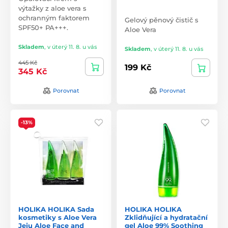
výtažky z aloe vera s
ochranným faktorem
Gelový pěnový čistič s
SPF50+ PA+++.
Aloe Vera
Skladem
,
v úterý 11. 8. u vás
Skladem
,
v úterý 11. 8. u vás
445 Kč
199 Kč
345 Kč
Porovnat
Porovnat
-13%
HOLIKA HOLIKA Sada
HOLIKA HOLIKA
kosmetiky s Aloe Vera
Zklidňující a hydratační
Jeju Aloe Face and
gel Aloe 99% Soothing