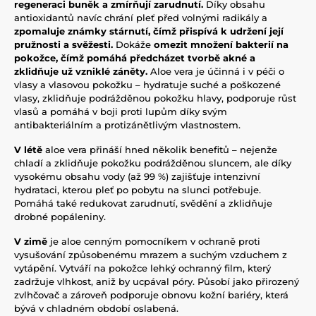
regeneraci buněk a zmírňují zarudnutí.
Díky obsahu
antioxidantů navíc chrání pleť před volnými radikály a
zpomaluje známky stárnutí, čímž přispívá k udržení její
pružnosti a svěžesti.
Dokáže
omezit množení bakterií na
pokožce, čímž pomáhá předcházet tvorbě akné a
zklidňuje už vzniklé záněty.
Aloe vera je účinná i v péči o
vlasy a vlasovou pokožku – hydratuje suché a poškozené
vlasy, zklidňuje podrážděnou pokožku hlavy, podporuje růst
vlasů a pomáhá v boji proti lupům díky svým
antibakteriálním a protizánětlivým vlastnostem.
V
létě
aloe vera přináší hned několik benefitů – nejenže
chladí a zklidňuje pokožku podrážděnou sluncem, ale díky
vysokému obsahu vody (až 99 %) zajišťuje intenzivní
hydrataci, kterou pleť po pobytu na slunci potřebuje.
Pomáhá také redukovat zarudnutí, svědění a zklidňuje
drobné popáleniny.
V zimě
je aloe cenným pomocníkem v ochraně proti
vysušování způsobenému mrazem a suchým vzduchem z
vytápění. Vytváří na pokožce lehký ochranný film, který
zadržuje vlhkost, aniž by ucpával póry. Působí jako přirozený
zvlhčovač a zároveň podporuje obnovu kožní bariéry, která
bývá v chladném období oslabená.