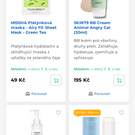
MISSHA Plátýnková
SKIN79 BB Cream
maska - Airy Fit Sheet
Animal Angry Cat
Mask - Green Tea
(30ml)
BB krém pro všechny
Plátýnková hydratační a
druhy pleti. Zklidňuje,
zklidňující maska z
hydratuje, zjemňuje a
výtažky ze zeleného čaje
vyhlazuje.
Skladem
,
v úterý 11. 8. u vás
Skladem
,
v úterý 11. 8. u vás
49 Kč
195 Kč
Porovnat
Porovnat
SPF50+ PA++++