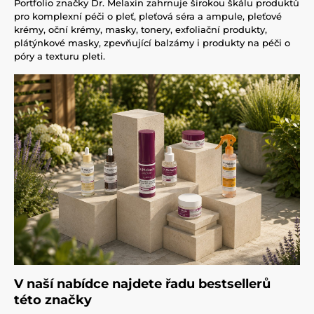
Portfolio značky Dr. Melaxin zahrnuje širokou škálu produktů
pro komplexní péči o pleť, pleťová séra a ampule, pleťové
krémy, oční krémy, masky, tonery, exfoliační produkty,
plátýnkové masky, zpevňující balzámy i produkty na péči o
póry a texturu pleti.
V naší nabídce najdete řadu bestsellerů
této značky