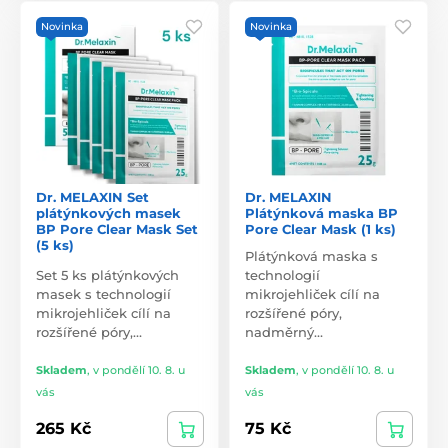
Novinka
Novinka
Dr. MELAXIN Set
Dr. MELAXIN
plátýnkových masek
Plátýnková maska BP
BP Pore Clear Mask Set
Pore Clear Mask (1 ks)
(5 ks)
Plátýnková maska s
Set 5 ks plátýnkových
technologií
masek s technologií
mikrojehliček cílí na
mikrojehliček cílí na
rozšířené póry,
rozšířené póry,…
nadměrný…
Skladem
,
v pondělí 10. 8. u
Skladem
,
v pondělí 10. 8. u
vás
vás
265 Kč
75 Kč