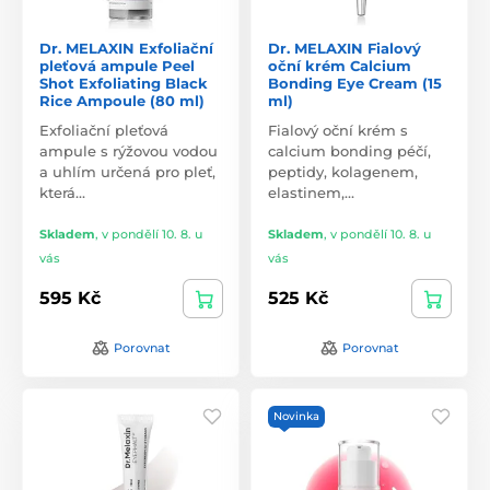
Dr. MELAXIN Exfoliační
Dr. MELAXIN Fialový
pleťová ampule Peel
oční krém Calcium
Shot Exfoliating Black
Bonding Eye Cream (15
Rice Ampoule (80 ml)
ml)
Exfoliační pleťová
Fialový oční krém s
ampule s rýžovou vodou
calcium bonding péčí,
a uhlím určená pro pleť,
peptidy, kolagenem,
která…
elastinem,…
Skladem
,
v pondělí 10. 8. u
Skladem
,
v pondělí 10. 8. u
vás
vás
595 Kč
525 Kč
Porovnat
Porovnat
Novinka