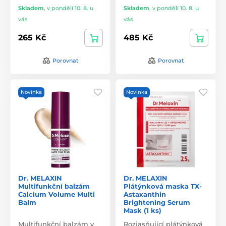
Skladem
,
v pondělí 10. 8. u
Skladem
,
v pondělí 10. 8. u
vás
vás
265 Kč
485 Kč
Porovnat
Porovnat
Novinka
Novinka
Dr. MELAXIN
Dr. MELAXIN
Multifunkční balzám
Plátýnková maska TX-
Calcium Volume Multi
Astaxanthin
Balm
Brightening Serum
Mask (1 ks)
Multifunkční balzám v
Rozjasňující plátýnková