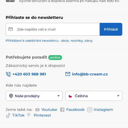
Rychlé doručení a doprava zdarma při nákupu nad 1690 Kč
Přihlaste se do newsletteru
Zde napište váš e-mail
Přihlásit
Přihlášení k odebírání newsletru - akce, novinky, slevy
Potřebujete poradit
online
Zákaznický servis je k dispozici
+420 603 968 981
info@bb-cream.cz
Kde nás najdete
Naše prodejny
Čeština
Jsme také na:
Youtube
Facebook
Instagram
TikTok
Pinterest