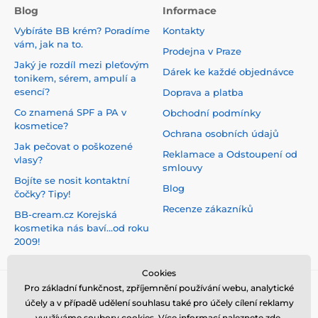
Blog
Informace
Vybíráte BB krém? Poradíme
Kontakty
vám, jak na to.
Prodejna v Praze
Jaký je rozdíl mezi pleťovým
Dárek ke každé objednávce
tonikem, sérem, ampulí a
esencí?
Doprava a platba
Co znamená SPF a PA v
Obchodní podmínky
kosmetice?
Ochrana osobních údajů
Jak pečovat o poškozené
Reklamace a Odstoupení od
vlasy?
smlouvy
Bojíte se nosit kontaktní
Blog
čočky? Tipy!
Recenze zákazníků
BB-cream.cz Korejská
kosmetika nás baví...od roku
2009!
Cookies
Pro základní funkčnost, zpříjemnění používání webu, analytické
účely a v případě udělení souhlasu také pro účely cílení reklamy
využíváme soubory cookies. Více informací naleznete
zde
.