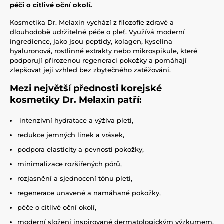
péči o citlivé oční okolí.
Kosmetika Dr. Melaxin vychází z filozofie zdravé a
dlouhodobě udržitelné péče o pleť. Využívá moderní
ingredience, jako jsou peptidy, kolagen, kyselina
hyaluronová, rostlinné extrakty nebo mikrospikule, které
podporují přirozenou regeneraci pokožky a pomáhají
zlepšovat její vzhled bez zbytečného zatěžování.
Mezi největší přednosti korejské
kosmetiky Dr. Melaxin patří:
intenzivní hydratace a výživa pleti,
redukce jemných linek a vrásek,
podpora elasticity a pevnosti pokožky,
minimalizace rozšířených pórů,
rozjasnění a sjednocení tónu pleti,
regenerace unavené a namáhané pokožky,
péče o citlivé oční okolí,
moderní složení inspirované dermatologickým výzkumem.