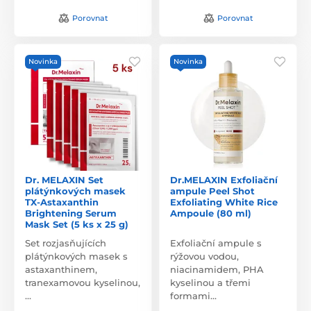
Porovnat
Porovnat
Novinka
Novinka
Dr. MELAXIN Set
Dr.MELAXIN Exfoliační
plátýnkových masek
ampule Peel Shot
TX-Astaxanthin
Exfoliating White Rice
Brightening Serum
Ampoule (80 ml)
Mask Set (5 ks x 25 g)
Set rozjasňujících
Exfoliační ampule s
plátýnkových masek s
rýžovou vodou,
astaxanthinem,
niacinamidem, PHA
tranexamovou kyselinou,
kyselinou a třemi
…
formami…