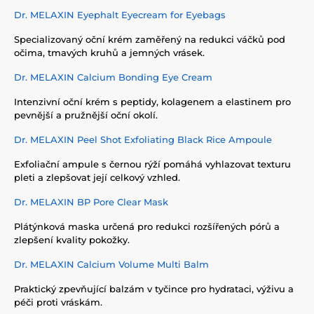
Dr. MELAXIN Eyephalt Eyecream for Eyebags
Specializovaný oční krém zaměřený na redukci váčků pod
očima, tmavých kruhů a jemných vrásek.
Dr. MELAXIN Calcium Bonding Eye Cream
Intenzivní oční krém s peptidy, kolagenem a elastinem pro
pevnější a pružnější oční okolí.
Dr. MELAXIN Peel Shot Exfoliating Black Rice Ampoule
Exfoliační ampule s černou rýží pomáhá vyhlazovat texturu
pleti a zlepšovat její celkový vzhled.
Dr. MELAXIN BP Pore Clear Mask
Plátýnková maska určená pro redukci rozšířených pórů a
zlepšení kvality pokožky.
Dr. MELAXIN Calcium Volume Multi Balm
Praktický zpevňující balzám v tyčince pro hydrataci, výživu a
péči proti vráskám.