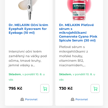
Dr. MELAXIN Oční krém
Dr. MELAXIN Pleťové
Eyephalt Eyecream for
sérum s
Eyebags (10 ml)
mikrojehličkami
Cemenrete Cyano Pink
Spicule Serum (30 ml)
Pleťové sérum s
Intenzivní oční krém
mikrojehličkami z
zaměřený na váčky pod
mořské houby,
očima, tmavé kruhy,
vitaminem B12,
jemné vrásky a…
niacinamidem,…
Skladem
,
v pondělí 10. 8. u
Skladem
,
v pondělí 10. 8. u
vás
vás
795 Kč
730 Kč
Porovnat
Porovnat