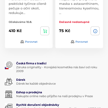
praktické tyčince cíleně
maska s astaxanthinem,
pečuje o oční okolí,
tranexamovou kyselinou,
redukuje…
…
Očekáváme 10.8.
Dočasně nedostupné
410 Kč
75 Kč
Porovnat
Porovnat
Česká firma s tradicí
Záruka originality - Korejská kosmetika nás baví od roku
2009
Dárek
Dárek ke každé objednávce
Eshop a prodejna
Nakupte online nebo přijďte na naši prodejnu v Praze
Rychlé doručení objednávky