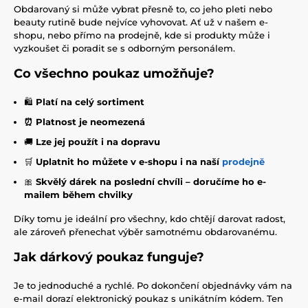
Obdarovaný si může vybrat přesně to, co jeho pleti nebo
beauty rutině bude nejvíce vyhovovat. Ať už v našem e-
shopu, nebo přímo na prodejně, kde si produkty může i
vyzkoušet či poradit se s odborným personálem.
Co všechno poukaz umožňuje?
🛍
Platí na celý sortiment
⏰️ Platnost je neomezená
🚚
Lze jej použít i na dopravu
🛒
Uplatnit ho můžete v e-shopu i na naší
prodejně
🎀
Skvělý dárek na poslední chvíli – doručíme ho e-
mailem během chvilky
Díky tomu je ideální pro všechny, kdo chtějí darovat radost,
ale zároveň přenechat výběr samotnému obdarovanému.
Jak dárkový poukaz funguje?
Je to jednoduché a rychlé. Po dokončení objednávky vám na
e-mail dorazí elektronický poukaz s unikátním kódem. Ten