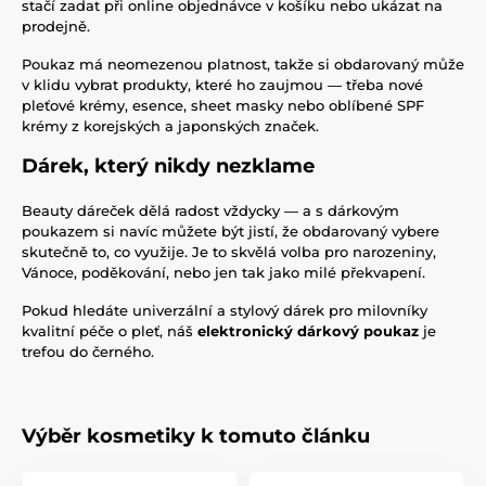
stačí zadat při online objednávce v košíku nebo ukázat na
prodejně.
Poukaz má neomezenou platnost, takže si obdarovaný může
v klidu vybrat produkty, které ho zaujmou — třeba nové
pleťové krémy, esence, sheet masky nebo oblíbené SPF
krémy z korejských a japonských značek.
Dárek, který nikdy nezklame
Beauty dáreček dělá radost vždycky — a s dárkovým
poukazem si navíc můžete být jistí, že obdarovaný vybere
skutečně to, co využije. Je to skvělá volba pro narozeniny,
Vánoce, poděkování, nebo jen tak jako milé překvapení.
Pokud hledáte univerzální a stylový dárek pro milovníky
kvalitní péče o pleť, náš
elektronický dárkový poukaz
je
trefou do černého.
Výběr kosmetiky k tomuto článku