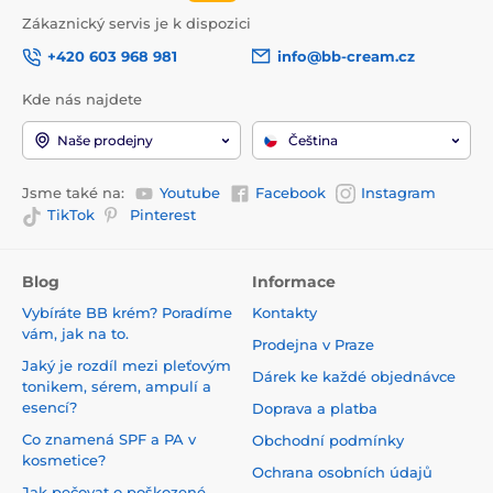
Zákaznický servis je k dispozici
+420 603 968 981
info@bb-cream.cz
Kde nás najdete
Naše prodejny
Čeština
Jsme také na:
Youtube
Facebook
Instagram
TikTok
Pinterest
Blog
Informace
Vybíráte BB krém? Poradíme
Kontakty
vám, jak na to.
Prodejna v Praze
Jaký je rozdíl mezi pleťovým
Dárek ke každé objednávce
tonikem, sérem, ampulí a
esencí?
Doprava a platba
Co znamená SPF a PA v
Obchodní podmínky
kosmetice?
Ochrana osobních údajů
Jak pečovat o poškozené