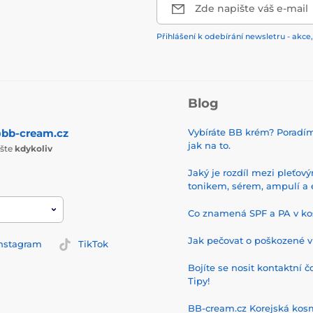
Zde napište váš e-mail
Přihlášení k odebírání newsletru - akce,
Blog
bb-cream.cz
Vybíráte BB krém? Poradí
jak na to.
ište
kdykoliv
Jaký je rozdíl mezi pleťov
tonikem, sérem, ampulí a 
Co znamená SPF a PA v ko
Jak pečovat o poškozené v
nstagram
TikTok
Bojíte se nosit kontaktní č
Tipy!
BB-cream.cz Korejská kos