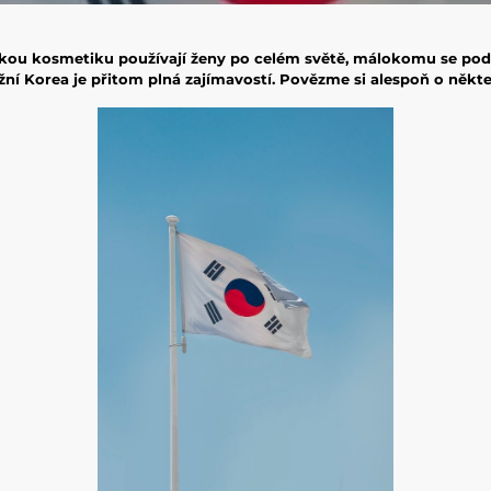
skou kosmetiku používají ženy po celém světě, málokomu se poda
Jižní Korea je přitom plná zajímavostí. Povězme si alespoň o někte