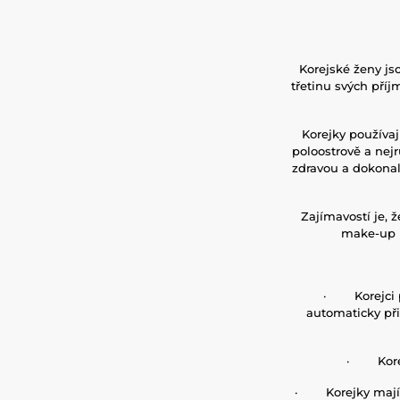
Korejské ženy js
třetinu svých příj
Korejky používa
poloostrově a nejr
zdravou a dokonal
Zajímavostí je, ž
make-up p
·
Korejci
automaticky při
·
Kor
·
Korejky mají