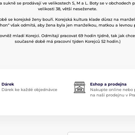
a sukně se prodávají ve velikostech S, M a L. Boty se v obchodech p
velikosti 38, větší neseženete.
obě se korejské ženy bouří. Korejská kultura klade důraz na manžels
-hon“ však odmítá, aby žena byla jen manželkou, matkou a levnou p
rovněž mladí Korejci. Odmítají pracovat 69 hodin týdně, tak jak chce 
současné době má pracovní týden Korejců 52 hodin.)
Dárek
Eshop a prodejna
Dárek ke každé objednávce
Nakupte online nebo p
na naši prodejnu v Pr