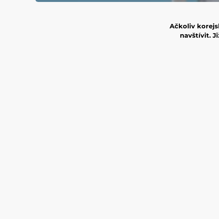
Ačkoliv korej
navštívit. 