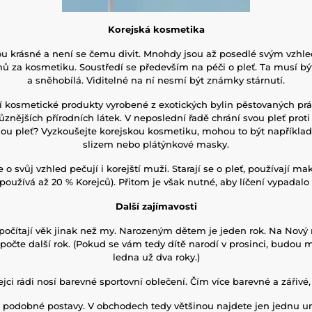
Korejská kosmetika
ou krásné a není se čemu divit. Mnohdy jsou až posedlé svým vzhle
mů za kosmetiku. Soustředí se především na péči o pleť. Ta musí b
a sněhobílá. Viditelné na ní nesmí být známky stárnutí.
jí kosmetické produkty vyrobené z exotických bylin pěstovaných pr
ůznějších přírodních látek. V neposlední řadě chrání svou pleť proti
ou pleť? Vyzkoušejte korejskou kosmetiku, mohou to být napříkla
slizem nebo plátýnkové masky.
e o svůj vzhled pečují i korejští muži. Starají se o pleť, používají m
oužívá až 20 % Korejců). Přitom je však nutné, aby líčení vypadalo 
Další zajímavosti
 počítají věk jinak než my. Narozeným dětem je jeden rok. Na Nový 
počte další rok. (Pokud se vám tedy dítě narodí v prosinci, budou
ledna už dva roky.)
ejci rádi nosí barevné sportovní oblečení. Čím více barevné a zářivé,
 podobné postavy. V obchodech tedy většinou najdete jen jednu uni