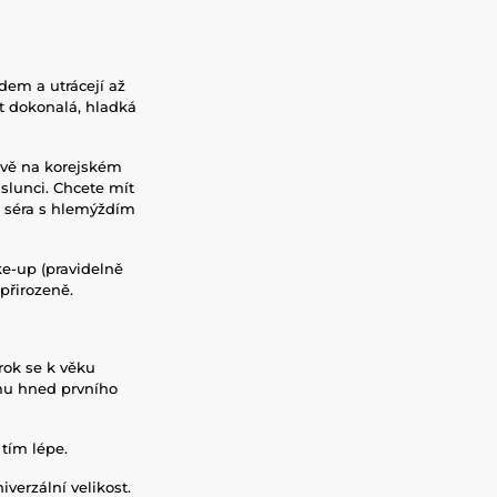
dem a utrácejí až
ýt dokonalá, hladká
ávě na korejském
 slunci. Chcete mít
d séra s hlemýždím
ake-up (pravidelně
přirozeně.
rok se k věku
 mu hned prvního
 tím lépe.
verzální velikost.