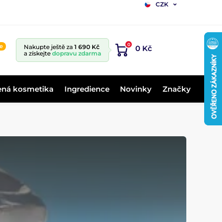
CZK
0
ne
Nakupte ještě za
1 690 Kč
0 Kč
a získejte
dopravu zdarma
ená kosmetika
Ingredience
Novinky
Značky