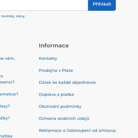
Přihlásit
 novinky, slevy
Informace
me vám,
Kontakty
Prodejna v Praze
ým
esencí?
Dárek ke každé objednávce
smetice?
Doprava a platba
lasy?
Obchodní podmínky
očky?
Ochrana osobních údajů
Reklamace a Odstoupení od smlouvy
metika