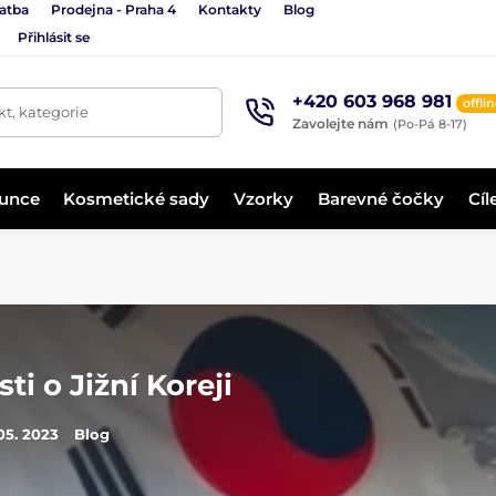
latba
Prodejna - Praha 4
Kontakty
Blog
Přihlásit se
+420 603 968 981
offli
t, kategorie
Zavolejte nám
(Po-Pá 8-17)
lunce
Kosmetické sady
Vzorky
Barevné čočky
Cíl
ti o Jižní Koreji
 05. 2023
Blog