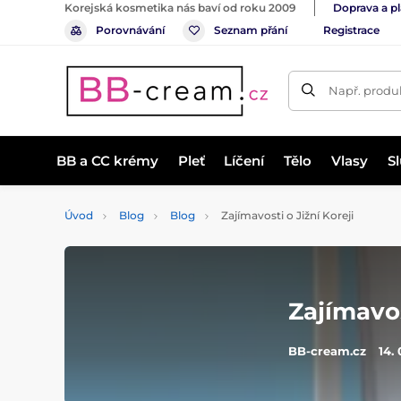
Korejská kosmetika nás baví od roku 2009
Doprava a p
Porovnávání
Seznam přání
Registrace
Např. produk
BB a CC krémy
Pleť
Líčení
Tělo
Vlasy
S
Úvod
Blog
Blog
Zajímavosti o Jižní Koreji
Zajímavos
BB-cream.cz
14.