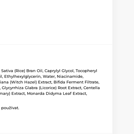
ativa (Rice) Bran Oil, Caprylyl Glycol, Tocopheryl
l, Ethylhexylglycerin, Water, Niacinamide,
ana (Witch Hazel) Extract, Bifida Ferment Filtrate,
lycyrrhiza Glabra (Licorice) Root Extract, Centella
semary) Extract, Monarda Didyma Leaf Extract,
 používat.