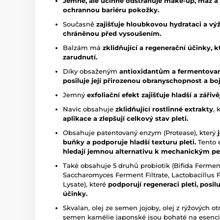
Jemně, ale účinně odstraňuje make-up, maz a 
ochrannou bariéru pokožky.
Současně
zajišťuje hloubkovou hydrataci a výž
chráněnou před vysoušením.
Balzám má
zklidňující a regenerační účinky, 
zarudnutí.
Díky obsaženým
antioxidantům a fermentova
posiluje její přirozenou obranyschopnost a bo
Jemný
exfoliační efekt zajišťuje hladší a zářiv
Navíc obsahuje
zklidňující rostlinné extrakty
, 
aplikace a zlepšují celkový stav pleti.
Obsahuje patentovaný enzym (Protease), který
buňky a podporuje hladší texturu pleti.
Tento e
hledají jemnou alternativu k mechanickým p
Také obsahuje 5 druhů probiotik (Bifida Ferment 
Saccharomyces Ferment Filtrate, Lactobacillus
Lysate), které
podporují regeneraci pleti, posilu
účinky.
Skvalan, olej ze semen jojoby, olej z rýžových ot
semen kamélie japonské jsou bohaté na esenci