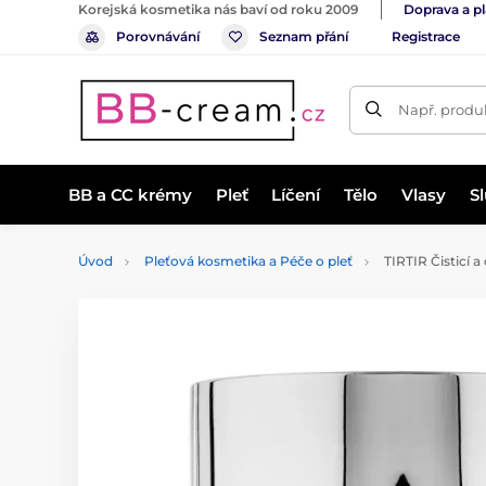
Korejská kosmetika nás baví od roku 2009
Doprava a p
Porovnávání
Seznam přání
Registrace
Např. produk
BB a CC krémy
Pleť
Líčení
Tělo
Vlasy
S
Úvod
Pleťová kosmetika a Péče o pleť
TIRTIR Čisticí 