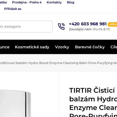
latba
Prodejna - Praha 4
Kontakty
Blog
Přihlásit se
+420 603 968 981
offli
t, kategorie
Zavolejte nám
(Po-Pá 8-17)
lunce
Kosmetické sady
Vzorky
Barevné čočky
Cíl
a odličovací balzám Hydro Boost Enzyme Cleansing Balm Pore-Puryfying 
TIRTIR Čisticí
balzám Hydro
Enzyme Clea
Pore-Puryfy