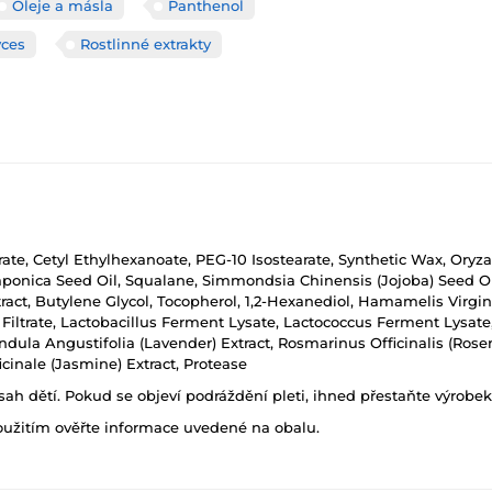
Oleje a másla
Panthenol
yces
Rostlinné extrakty
ate, Cetyl Ethylhexanoate, PEG-10 Isostearate, Synthetic Wax, Oryza S
aponica Seed Oil, Squalane, Simmondsia Chinensis (Jojoba) Seed Oi
ract, Butylene Glycol, Tocopherol, 1,2-Hexanediol, Hamamelis Virgini
ltrate, Lactobacillus Ferment Lysate, Lactococcus Ferment Lysate, G
avandula Angustifolia (Lavender) Extract, Rosmarinus Officinalis (Ro
cinale (Jasmine) Extract, Protease
h dětí. Pokud se objeví podráždění pleti, ihned přestaňte výrobek
oužitím ověřte informace uvedené na obalu.