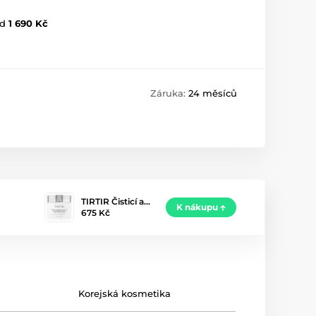
d
1 690 Kč
Záruka:
24 měsíců
TIRTIR Čisticí a…
K nákupu
675 Kč
Korejská kosmetika