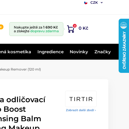
CZK
0
ne
Nakupte ještě za
1 690 Kč
0 Kč
a získejte
dopravu zdarma
ená kosmetika
Ingredience
Novinky
Značky
Makeup Remover (120 ml)
 a odličovací
 Boost
Zobrazit další zboží ›
nsing Balm
ing Makeup