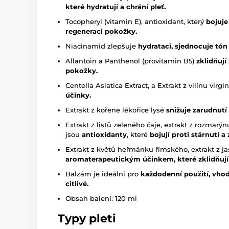
které hydratují a chrání pleť.
Tocopheryl (vitamin E), antioxidant, který
bojuje
regeneraci pokožky.
Niacinamid zlepšuje
hydrataci, sjednocuje tón 
Allantoin a Panthenol (provitamin B5)
zklidňují
pokožky.
Centella Asiatica Extract, a Extrakt z vilínu vir
účinky.
Extrakt z kořene lékořice lysé
s
nižuje zarudnutí
Extrakt z listů zeleného čaje, extrakt z rozmarý
jsou
antioxidanty
, které
bojují proti stárnutí 
Extrakt z květů heřmánku římského, extrakt z ja
aromaterapeutickým účinkem, které zklidňují p
Balzám je ideální pro
každodenní použití, vhod
citlivé.
Obsah balení: 120 ml
Typy pleti