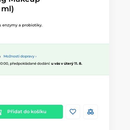
 ml)
 s enzymy a probiotiky.
Možnosti dopravy ›
 10:00, předpokládané dodání:
u vás v úterý 11. 8.
Přidat do košíku