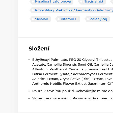
Kyselina hyaluronová
Niacinamid
Probiotika / Prebiotika / Fermenty / Galactom
Skvalan
Vitamin E
Zelený čaj
Složení
Ethylhexyl Palmitate, PEG-20 Glyceryl Triisostear
Acetate, Camellia Sinensis Seed Oil, Camellia J
Allantoin, Panthenol, Camellia Sinensis Leaf Ext
Bifida Ferment Lysate, Saccharomyces Ferment Fi
Asiatica Extract, Oryza Sativa (Rice) Extract, L
Anthemis Nobilis Flower Extract, Jasminum Offi
Pouze k zevnímu použití. Uchovávejte mimo dosa
Složení se může měnit. Prosíme, vždy si před p