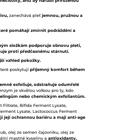
nečistoty,
aniž by narušil přirozenou
ivu,
zanechává pleť
jemnou, pružnou a
které pomáhají zmírnit podráždění a
ným složkám podporuje obnovu pleti,
juje proti předčasnému stárnutí.
ější vzhled pokožky.
které poskytují
příjemný komfort během
jemně exfoliuje, odstraňuje odumřelé
nzym je skvělou volbou pro ty, kdo
eelingům nebo chemickým exfoliantům.
Filtrate, Bifida Ferment Lysate,
 Ferment Lysate, Lactococcus Ferment
jí její ochrannou bariéru a mají anti-age
rub, olej ze semen čajovníku, olej ze
ální mastné kyseliny a
antioxidanty,