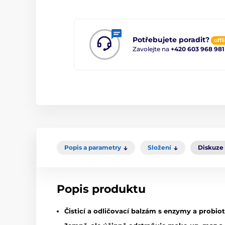
Potřebujete poradit?
offl
Zavolejte na
+420 603 968 981
Popis a parametry
Složení
Diskuze
Popis produktu
Čisticí a odličovací balzám s enzymy a probiot