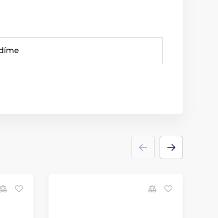
adíme