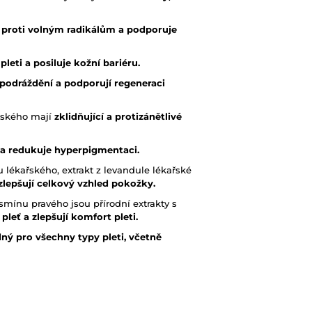
 proti volným radikálům a podporuje
pleti a posiluje kožní bariéru.
 podráždění a podporují regeneraci
ginského mají
zklidňující a protizánětlivé
 a redukuje hyperpigmentaci.
nu lékařského, extrakt z levandule lékařské
a zlepšují celkový vzhled pokožky.
smínu pravého jsou přírodní extrakty s
leť a zlepšují komfort pleti.
ný pro všechny typy pleti, včetně