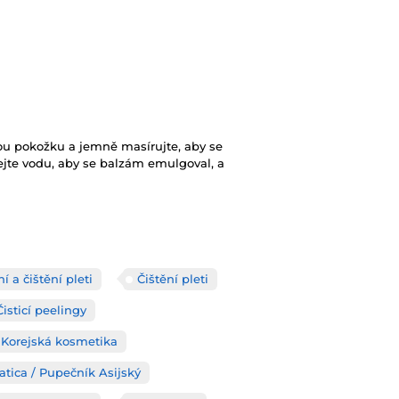
u pokožku a jemně masírujte, aby se
ejte vodu, aby se balzám emulgoval, a
í a čištění pleti
Čištění pleti
Čisticí peelingy
Korejská kosmetika
atica / Pupečník Asijský