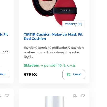
Varianty (12)
k Fit
TIRTIR Cushion Make-up Mask Fit
Red Cushion
Ikonický korejský polštářkový cushion
up až
make-up pro dlouhotrvající vysoké
krytí…
s
Skladem
,
v pondělí 10. 8. u vás
šíku
675 Kč
Detail