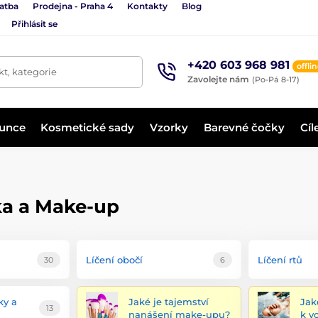
latba
Prodejna - Praha 4
Kontakty
Blog
Přihlásit se
+420 603 968 981
offli
t, kategorie
Zavolejte nám
(Po-Pá 8-17)
lunce
Kosmetické sady
Vzorky
Barevné čočky
Cíl
ika a Make-up
Líčení obočí
Líčení rtů
30
6
ky a
Jaké je tajemství
Jak
13
nanášení make-upu?
k v