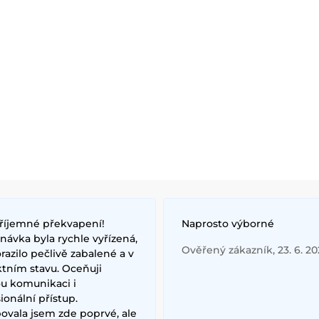
říjemné překvapení!
Naprosto výborné
ávka byla rychle vyřízená,
Ověřený zákazník, 23. 6. 2
razilo pečlivě zabalené a v
ktním stavu. Oceňuji
ou komunikaci i
ionální přístup.
ovala jsem zde poprvé, ale