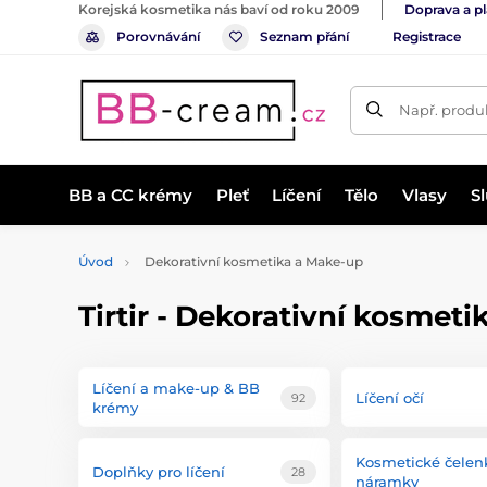
Korejská kosmetika nás baví od roku 2009
Doprava a p
Porovnávání
Seznam přání
Registrace
Např. produk
BB a CC krémy
Pleť
Líčení
Tělo
Vlasy
S
Úvod
Dekorativní kosmetika a Make-up
Tirtir - Dekorativní kosmet
Líčení a make-up & BB
Líčení očí
92
krémy
Kosmetické čelen
Doplňky pro líčení
28
náramky