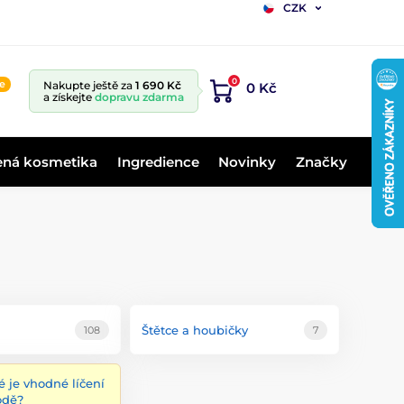
CZK
0
ne
Nakupte ještě za
1 690 Kč
0 Kč
a získejte
dopravu zdarma
ená kosmetika
Ingredience
Novinky
Značky
Štětce a houbičky
108
7
é je vhodné líčení
odě?