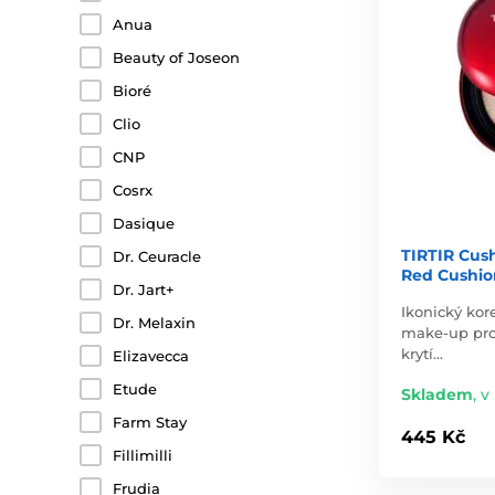
Anua
Beauty of Joseon
Bioré
Clio
CNP
Cosrx
Dasique
TIRTIR Cus
Dr. Ceuracle
Red Cushio
Dr. Jart+
Ikonický kor
Dr. Melaxin
make-up pro 
krytí…
Elizavecca
Etude
Skladem
,
v
Farm Stay
445 Kč
Fillimilli
Frudia