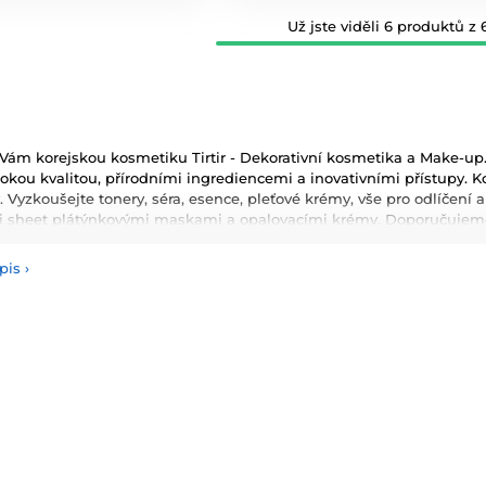
Už jste viděli 6 produktů z 6
ám korejskou kosmetiku Tirtir - Dekorativní kosmetika a Make-up. 
kou kvalitou, přírodními ingrediencemi a inovativními přístupy. Ko
asy. Vyzkoušejte tonery, séra, esence, pleťové krémy, vše pro odlíčení 
i sheet plátýnkovými maskami a opalovacími krémy. Doporučujeme 
masky, oleje a další. Nesmíme zapomenout také na dekorativní kos
pis
›
používané ingredience patří šnečí extrakt, zelený čaj, aloe vera a 
ňují pokožku a zlepšují její elasticitu. Hlavními benefity korejské 
ologie, které zajišťují zdravou a zářivou pleť.