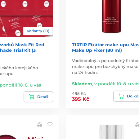
Varianty (10)
vzorků Mask Fit Red
TIRTIR Fixátor make-upu Mas
hade Trial Kit (3
Make Up Fixer (80 ml)
Voděodolný a potuodolný fixátor
make-upu pro bezchybný make
nického korejského
na 24 hodin.
ke-upu.
Skladem
,
v pondělí 10. 8. u vá
 pondělí 10. 8. u vás
495 Kč
Do ko
Detail
395 Kč