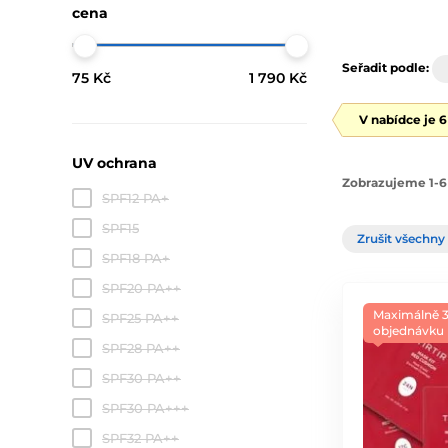
cena
Seřadit podle:
75 Kč
1 790 Kč
V nabídce je 
UV ochrana
Zobrazujeme 1-6
SPF12 PA+
SPF15
Zrušit všechny 
SPF18 PA+
SPF20 PA++
Maximálně 3
SPF25 PA++
objednávku
SPF28 PA++
SPF30 PA++
SPF30 PA+++
SPF32 PA++