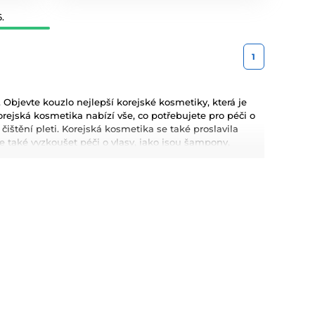
.
1
Objevte kouzlo nejlepší korejské kosmetiky, která je
rejská kosmetika nabízí vše, co potřebujete pro péči o
a čištění pleti. Korejská kosmetika se také proslavila
také vyzkoušet péči o vlasy, jako jsou šampony,
metiku pro Váš dokonalý makeup.
kyselina hyaluronová, které poskytují hloubkovou
kosmetiky jsou dlouhodobé výsledky, přírodní složení a