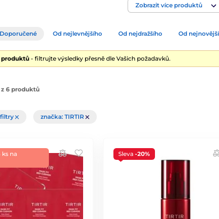
Zobrazit více produktů
Doporučené
Od nejlevnějšího
Od nejdražšího
Od nejnovějš
6 produktů
- filtrujte výsledky přesně dle Vašich požadavků.
 z 6 produktů
filtry
značka: TIRTIR
 ks na
Sleva
-20%