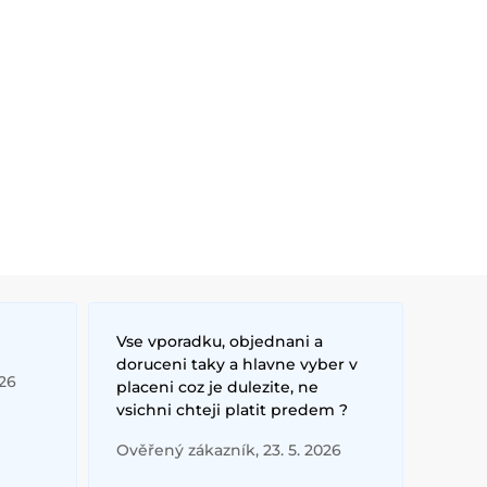
Vse vporadku, objednani a
doruceni taky a hlavne vyber v
026
placeni coz je dulezite, ne
vsichni chteji platit predem ?
Ověřený zákazník, 23. 5. 2026