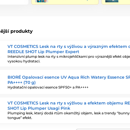
ější produkty
VT COSMETICS Lesk na rty s výživou a výrazným efektem
REEDLE SHOT Lip Plumper Expert
Intenzivní plump lesk na rty s mikrojehličkami pro výraznější efekt ob
vysokou hydrataci.
BIORÉ Opalovací esence UV Aqua Rich Watery Essence S
PA++++ (70 g)
Hydratační opalovací esence SPF50+ a PA++++
VT COSMETICS Lesk na rty s výživou a efektem objemu R
SHOT Lip Plumper Usagi Pink
Plumping lesk, který dodá rtům okamžitý objem, lesk a trendy “bunny
tongue” efekt.