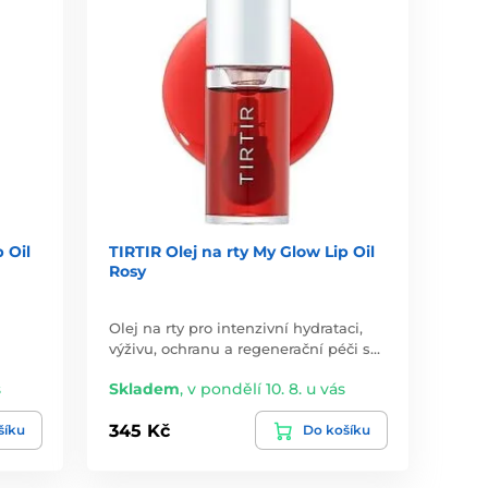
 Oil
TIRTIR Olej na rty My Glow Lip Oil
Rosy
Olej na rty pro intenzivní hydrataci,
výživu, ochranu a regenerační péči s…
s
Skladem
,
v pondělí 10. 8. u vás
345 Kč
šíku
Do košíku