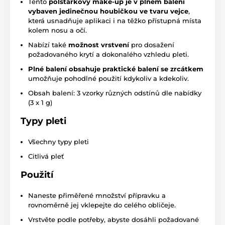
Tento
polštářkový make-up je v plném balení
vybaven jedinečnou houbičkou ve tvaru vejce
,
která usnadňuje aplikaci i na těžko přístupná místa
kolem nosu a očí.
Nabízí také
možnost vrstvení
pro dosažení
požadovaného krytí a dokonalého vzhledu pleti.
Plné balení obsahuje praktické balení se zrcátkem
umožňuje pohodlné použití kdykoliv a kdekoliv.
Obsah balení: 3 vzorky různých odstínů dle nabídky
(3 x 1 g)
Typy pleti
Všechny typy pleti
Citlivá pleť
Použití
Naneste přiměřené množství přípravku a
rovnoměrně jej vklepejte do celého obličeje.
Vrstvěte podle potřeby, abyste dosáhli požadované