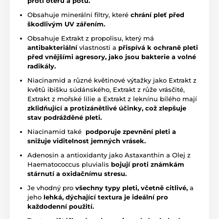
proti otěru a potu.
Obsahuje minerální filtry, které
chrání pleť před
škodlivým UV zářením.
Obsahuje Extrakt z propolisu, který má
antibakteriální
vlastnosti a
přispívá k ochraně pleti
před vnějšími agresory, jako jsou bakterie a volné
radikály.
Niacinamid a různé květinové výtažky jako Extrakt z
květů ibišku súdánského, Extrakt z růže vrásčité,
Extrakt z mořské lilie a Extrakt z leknínu bílého mají
zklidňující a protizánětlivé účinky, což zlepšuje
stav podrážděné pleti.
Niacinamid také
podporuje zpevnění pleti a
snižuje viditelnost jemných vrásek.
Adenosin a antioxidanty jako Astaxanthin a Olej z
Haematococcus pluvialis
bojují proti známkám
stárnutí a oxidačnímu stresu.
Je vhodný pro
všechny typy pleti, včetně citlivé,
a
jeho
lehká, dýchající textura je ideální pro
každodenní použití.