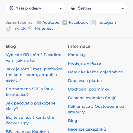
Naše prodejny
Čeština
Jsme také na:
Youtube
Facebook
Instagram
TikTok
Pinterest
Blog
Informace
Vybíráte BB krém? Poradíme
Kontakty
vám, jak na to.
Prodejna v Praze
Jaký je rozdíl mezi pleťovým
Dárek ke každé objednávce
tonikem, sérem, ampulí a
esencí?
Doprava a platba
Co znamená SPF a PA v
Obchodní podmínky
kosmetice?
Ochrana osobních údajů
Jak pečovat o poškozené
Reklamace a Odstoupení od
vlasy?
smlouvy
Bojíte se nosit kontaktní
Blog
čočky? Tipy!
Recenze zákazníků
BB-cream.cz Korejská