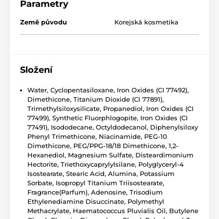
Parametry
Země původu
Korejská kosmetika
Složení
Water, Cyclopentasiloxane, Iron Oxides (CI 77492),
Dimethicone, Titanium Dioxide (CI 77891),
Trimethylsiloxysilicate, Propanediol, Iron Oxides (CI
77499), Synthetic Fluorphlogopite, Iron Oxides (CI
77491), Isododecane, Octyldodecanol, Diphenylsiloxy
Phenyl Trimethicone, Niacinamide, PEG-10
Dimethicone, PEG/PPG-18/18 Dimethicone, 1,2-
Hexanediol, Magnesium Sulfate, Disteardimonium
Hectorite, Triethoxycaprylylsilane, Polyglyceryl-4
Isostearate, Stearic Acid, Alumina, Potassium
Sorbate, Isopropyl Titanium Triisostearate,
Fragrance(Parfum), Adenosine, Trisodium
Ethylenediamine Disuccinate, Polymethyl
Methacrylate, Haematococcus Pluvialis Oil, Butylene