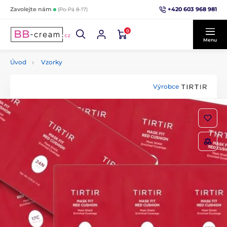
+420 603 968 981
Zavolejte nám
(Po-Pá 8-17)
0
Menu
Úvod
Vzorky
Výrobce