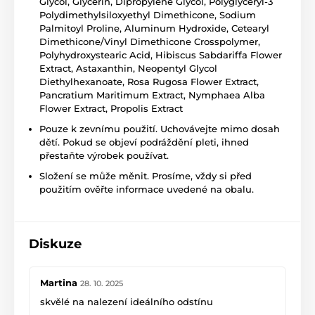
Glycol, Glycerin, Dipropylene Glycol, Polyglyceryl-3
Polydimethylsiloxyethyl Dimethicone, Sodium
Palmitoyl Proline, Aluminum Hydroxide, Cetearyl
Dimethicone/Vinyl Dimethicone Crosspolymer,
Polyhydroxystearic Acid, Hibiscus Sabdariffa Flower
Extract, Astaxanthin, Neopentyl Glycol
Diethylhexanoate, Rosa Rugosa Flower Extract,
Pancratium Maritimum Extract, Nymphaea Alba
Flower Extract, Propolis Extract
Pouze k zevnímu použití. Uchovávejte mimo dosah
dětí. Pokud se objeví podráždění pleti, ihned
přestaňte výrobek používat.
Složení se může měnit. Prosíme, vždy si před
použitím ověřte informace uvedené na obalu.
Diskuze
Martina
28. 10. 2025
skvělé na nalezení ideálního odstínu