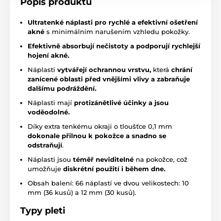
Popis produktu
Ultratenké náplasti
pro rychlé a efektivní ošetření
akné
s minimálním narušením vzhledu pokožky.
Efektivně absorbují nečistoty a podporují rychlejší
hojení akné.
Náplasti
vytvářejí ochrannou vrstvu,
která
chrání
zanícené oblasti před vnějšími vlivy a zabraňuje
dalšímu podráždění.
Náplasti mají
protizánětlivé účinky a jsou
voděodolné.
Díky extra tenkému okraji o tloušťce 0,1 mm
dokonale přilnou k pokožce a snadno se
odstraňují
.
Náplasti jsou
téměř neviditelné
na pokožce, což
umožňuje
diskrétní použití i během dne.
Obsah balení: 66 náplastí ve dvou velikostech: 10
mm (36 kusů) a 12 mm (30 kusů).
Typy pleti