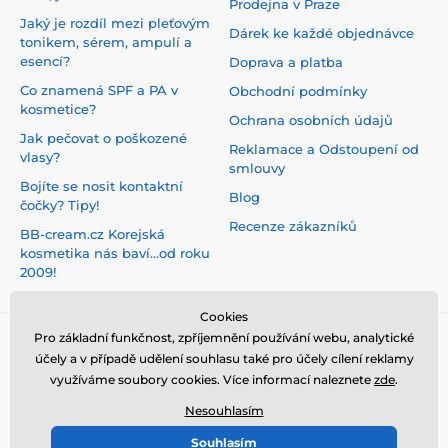
Prodejna v Praze
Jaký je rozdíl mezi pleťovým
Dárek ke každé objednávce
tonikem, sérem, ampulí a
esencí?
Doprava a platba
Co znamená SPF a PA v
Obchodní podmínky
kosmetice?
Ochrana osobních údajů
Jak pečovat o poškozené
Reklamace a Odstoupení od
vlasy?
smlouvy
Bojíte se nosit kontaktní
Blog
čočky? Tipy!
Recenze zákazníků
BB-cream.cz Korejská
kosmetika nás baví...od roku
2009!
Cookies
Pro základní funkčnost, zpříjemnění používání webu, analytické
účely a v případě udělení souhlasu také pro účely cílení reklamy
využíváme soubory cookies. Více informací naleznete
zde
.
Nesouhlasím
Souhlasím
© 2026 www.bb-cream.cz ⦁ E-shop vytvořila
SIMPLIA.cz