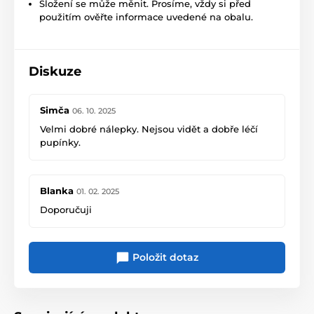
Složení se může měnit. Prosíme, vždy si před
použitím ověřte informace uvedené na obalu.
Diskuze
Simča
06. 10. 2025
Velmi dobré nálepky. Nejsou vidět a dobře léčí
pupínky.
Blanka
01. 02. 2025
Doporučuji
Položit dotaz