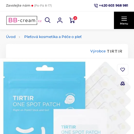
+420 603 968 981
Zavolejte nám
(Po-Pá 8-17)
0
Menu
Úvod
Pleťová kosmetika a Péče o pleť
Výrobce