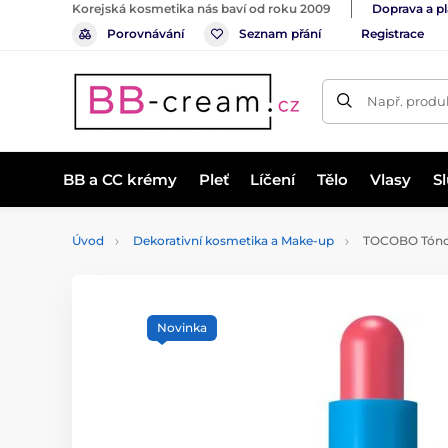
Korejská kosmetika nás baví od roku 2009
Doprava a p
Porovnávání
Seznam přání
Registrace
Např. produk
BB a CC krémy
Pleť
Líčení
Tělo
Vlasy
S
Úvod
Dekorativní kosmetika a Make-up
TOCOBO Tónova
Novinka