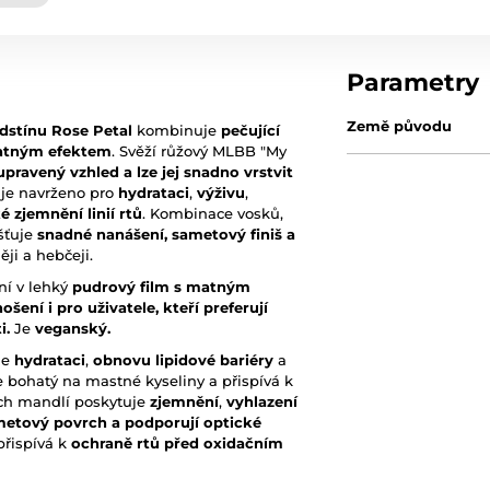
Parametry
Země původu
dstínu Rose Petal
kombinuje
pečující
matným efektem
. Svěží růžový MLBB "My
upravený vzhled a lze jej snadno vrstvit
 je navrženo pro
hydrataci
,
výživu
,
é zjemnění linií rtů
. Kombinace vosků,
šťuje
snadné nanášení, sametový finiš a
ji a hebčeji.
ní v lehký
pudrový film s matným
ení i pro uživatele, kteří preferují
i.
Je
veganský.
je
hydrataci
,
obnovu lipidové bariéry
a
e bohatý na mastné kyseliny a přispívá k
ých mandlí poskytuje
zjemnění
,
vyhla
zení
etový povrch a podporují optické
přispívá k
ochraně rtů před oxidačním