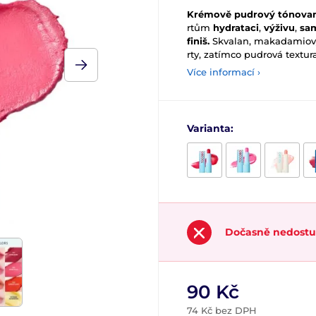
Krémově pudrový tónovaný
rtům
hydrataci
,
výživu
,
sa
finiš.
Skvalan, makadamiový 
rty, zatímco pudrová textur
Více informací ›
Varianta:
Dočasně nedost
90 Kč
74 Kč bez DPH