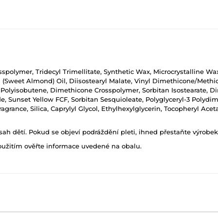
polymer, Tridecyl Trimellitate, Synthetic Wax, Microcrystalline Wa
Sweet Almond) Oil, Diisostearyl Malate, Vinyl Dimethicone/Methic
 Polyisobutene, Dimethicone Crosspolymer, Sorbitan Isostearate, 
, Sunset Yellow FCF, Sorbitan Sesquioleate, Polyglyceryl-3 Polydim
grance, Silica, Caprylyl Glycol, Ethylhexylglycerin, Tocopheryl Aceta
h dětí. Pokud se objeví podráždění pleti, ihned přestaňte výrobek
oužitím ověřte informace uvedené na obalu.