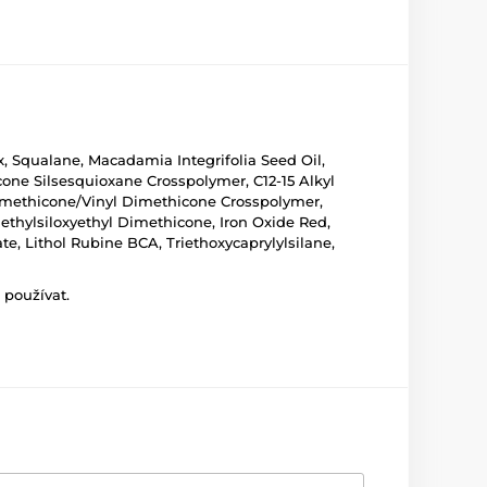
x, Squalane, Macadamia Integrifolia Seed Oil,
one Silsesquioxane Crosspolymer, C12-15 Alkyl
Dimethicone/Vinyl Dimethicone Crosspolymer,
ethylsiloxyethyl Dimethicone, Iron Oxide Red,
te, Lithol Rubine BCA, Triethoxycaprylylsilane,
 používat.