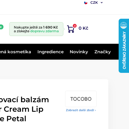
CZK
0
e
Nakupte ještě za
1 690 Kč
0 Kč
a získejte
dopravu zdarma
ená kosmetika
Ingredience
Novinky
Značky
vací balzám
r Cream Lip
Zobrazit další zboží ›
e Petal