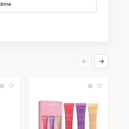
adíme