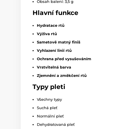
Obsah balení: 3,5 g
Hlavní funkce
Hydratace rtů
Výživa rtů
Sametově matný finiš
Vyhlazení linií rtů
Ochrana před vysušováním
Vrstvitelná barva
Zjemnění a změkčení rtů
Typy pleti
Všechny typy
Suchá pleť
Normální pleť
Dehydratovaná pleť