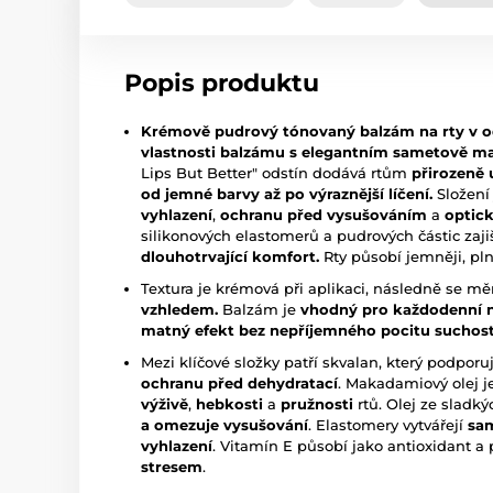
Popis produktu
Krémově pudrový tónovaný balzám na rty v o
vlastnosti balzámu s elegantním sametově 
Lips But Better" odstín dodává rtům
přirozeně 
od jemné barvy až po výraznější líčení.
Složení
vyhlazení
,
ochranu před vysušováním
a
optick
silikonových elastomerů a pudrových částic zaji
dlouhotrvající komfort.
Rty působí jemněji, plně
Textura je krémová při aplikaci, následně se mě
vzhledem.
Balzám je
vhodný pro každodenní noš
matný efekt bez nepříjemného pocitu suchost
Mezi klíčové složky patří skvalan, který podporu
ochranu před dehydratací
. Makadamiový olej j
výživě
,
hebkosti
a
pružnosti
rtů. Olej ze sladk
a omezuje vysušování
. Elastomery vytvářejí
sam
vyhlazení
. Vitamín E působí jako antioxidant a 
stresem
.