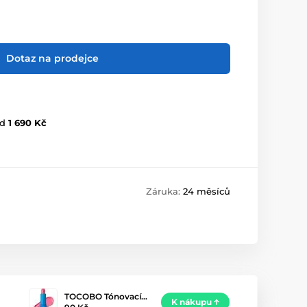
Dotaz na prodejce
d
1 690 Kč
Záruka:
24 měsíců
TOCOBO Tónovací…
K nákupu