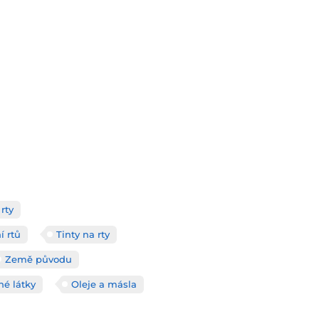
rty
í rtů
Tinty na rty
Země původu
né látky
Oleje a másla