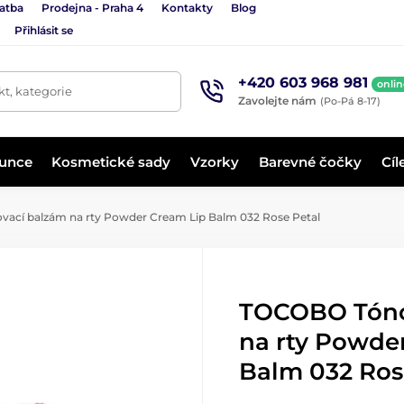
latba
Prodejna - Praha 4
Kontakty
Blog
Přihlásit se
+420 603 968 981
onlin
t, kategorie
Zavolejte nám
(Po-Pá 8-17)
lunce
Kosmetické sady
Vzorky
Barevné čočky
Cíl
cí balzám na rty Powder Cream Lip Balm 032 Rose Petal
TOCOBO Tóno
na rty Powde
Balm 032 Ros